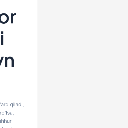
or
i
yn
arq qiladi,
o’lsa,
shhur