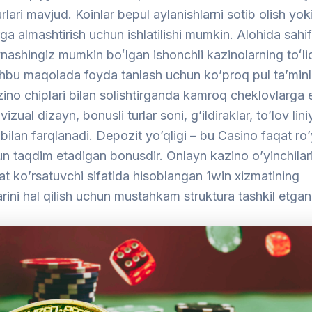
urlari mavjud. Koinlar bepul aylanishlarni sotib olish yok
ga almashtirish uchun ishlatilishi mumkin. Alohida sahi
ynashingiz mumkin boʻlgan ishonchli kazinolarning toʻliq
hbu maqolada foyda tanlash uchun ko’proq pul ta’minla
zino chiplari bilan solishtirganda kamroq cheklovlarga 
 vizual dizayn, bonusli turlar soni, g’ildiraklar, to’lov lini
bilan farqlanadi. Depozit yo’qligi – bu Casino faqat ro
un taqdim etadigan bonusdir. Onlayn kazino o’yinchilar
mat ko’rsatuvchi sifatida hisoblangan 1win xizmatining
ni hal qilish uchun mustahkam struktura tashkil etgan