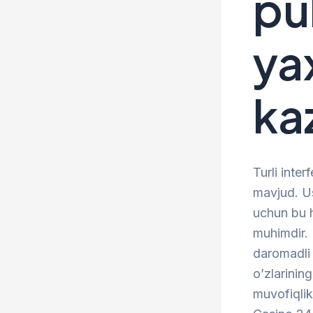
pu
ya
ka
Turli inte
mavjud. Us
uchun bu h
muhimdir. 
daromadli 
o’zlarining
muvofiqlik