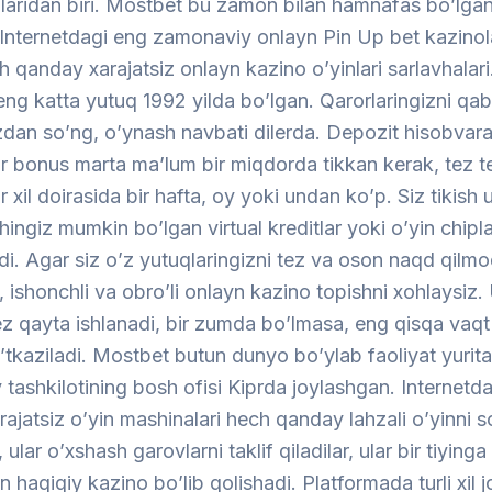
nlaridan biri. Mostbet bu zamon bilan hamnafas bo’lga
 Internetdagi eng zamonaviy onlayn Pin Up bet kazino
ech qanday xarajatsiz onlayn kazino o’yinlari sarlavhalari
ng katta yutuq 1992 yilda bo’lgan. Qarorlaringizni qab
zdan so’ng, o’ynash navbati dilerda. Depozit hisobvar
r bonus marta ma’lum bir miqdorda tikkan kerak, tez te
ir xil doirasida bir hafta, oy yoki undan ko’p. Siz tikish
hingiz mumkin bo’lgan virtual kreditlar yoki o’yin chipla
di. Agar siz o’z yutuqlaringizni tez va oson naqd qilm
, ishonchli va obro’li onlayn kazino topishni xohlaysiz
tez qayta ishlanadi, bir zumda bo’lmasa, eng qisqa vaqt
’tkaziladi. Mostbet butun dunyo bo’ylab faoliyat yurita
tashkilotining bosh ofisi Kiprda joylashgan. Internetd
ajatsiz o’yin mashinalari hech qanday lahzali o’yinni s
 ular o’xshash garovlarni taklif qiladilar, ular bir tiying
 haqiqiy kazino bo’lib qolishadi. Platformada turli xil j