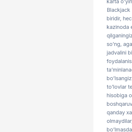
karta o’yi
Blackjack
biridir, h
kazinoda e
qilganingi
so’ng, aga
jadvalini b
foydalanis
ta’minlana
bo’lsangiz
to’lovlar 
hisobiga o
boshqaruv 
qanday xar
olmaydilar,
bo’lmasdan