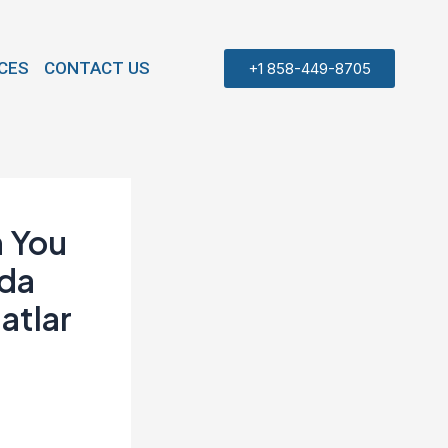
CES
CONTACT US
+1 858-449-8705
n You
rda
atlar