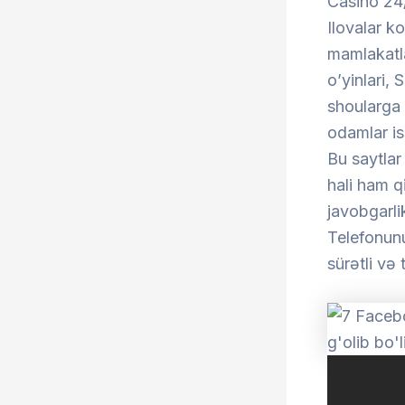
Casino 24/
Ilovalar k
mamlakatla
o’yinlari,
shoularga 
odamlar ish
Bu saytlar
hali ham q
javobgarli
Telefonunu
sürətli və 