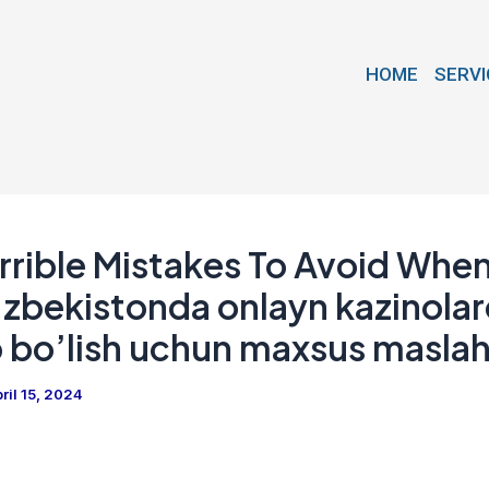
HOME
SERVI
rrible Mistakes To Avoid Whe
zbekistonda onlayn kazinola
b bo’lish uchun maxsus maslah
ril 15, 2024