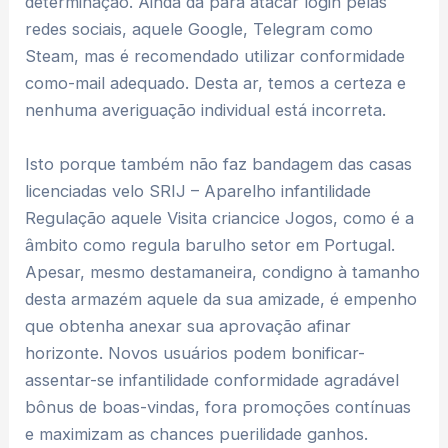
determinação. Ainda dá para atacar login pelas
redes sociais, aquele Google, Telegram como
Steam, mas é recomendado utilizar conformidade
como-mail adequado. Desta ar, temos a certeza e
nenhuma averiguação individual está incorreta.
Isto porque também não faz bandagem das casas
licenciadas velo SRIJ – Aparelho infantilidade
Regulação aquele Visita criancice Jogos, como é a
âmbito como regula barulho setor em Portugal.
Apesar, mesmo destamaneira, condigno à tamanho
desta armazém aquele da sua amizade, é empenho
que obtenha anexar sua aprovação afinar
horizonte. Novos usuários podem bonificar-
assentar-se infantilidade conformidade agradável
bônus de boas-vindas, fora promoções contínuas
e maximizam as chances puerilidade ganhos.