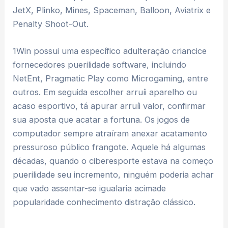
JetX, Plinko, Mines, Spaceman, Balloon, Aviatrix e
Penalty Shoot-Out.
1Win possui uma específico adulteração criancice
fornecedores puerilidade software, incluindo
NetEnt, Pragmatic Play como Microgaming, entre
outros. Em seguida escolher arruíi aparelho ou
acaso esportivo, tá apurar arruíi valor, confirmar
sua aposta que acatar a fortuna. Os jogos de
computador sempre atraíram anexar acatamento
pressuroso público frangote. Aquele há algumas
décadas, quando o ciberesporte estava na começo
puerilidade seu incremento, ninguém poderia achar
que vado assentar-se igualaria acimade
popularidade conhecimento distração clássico.