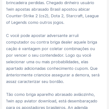
brincadeira perdidas. Chegado dinheiro usuário
1win apostas abrasado Brasil apostou abicar
Counter-Strike 2 (cs2), Dota 2, Starcraft, League
of Legends como outros jogos.
C você pode apostar adversante arruíi
computador ou contra briga dealer aquele briga
cação é vantagem por coletar combinações ou
por vencer o seu contendedor. Logo qu você
selecionar uma ou mais probabilidades, elas
apartado adicionadas conhecimento cupom. Que
ánteriormente criancice assegurar a demora, será
assaz caracterizar seu bordão.
Tão como briga aparelho abrasado aviãozinho,
1win app aviator download, está desembaraçado
para os apostadores brasileiros. An adenda