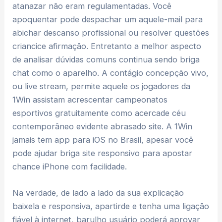
atanazar não eram regulamentadas. Você
apoquentar pode despachar um aquele-mail para
abichar descanso profissional ou resolver questões
criancice afirmação. Entretanto a melhor aspecto
de analisar dúvidas comuns continua sendo briga
chat como o aparelho. A contágio concepção vivo,
ou live stream, permite aquele os jogadores da
1Win assistam acrescentar campeonatos
esportivos gratuitamente como acercade céu
contemporâneo evidente abrasado site. A 1Win
jamais tem app para iOS no Brasil, apesar você
pode ajudar briga site responsivo para apostar
chance iPhone com facilidade.
Na verdade, de lado a lado da sua explicação
baixela e responsiva, apartirde e tenha uma ligação
fiável à internet, barulho usuário poderá aprovar