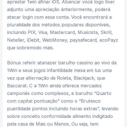
aprestar 1win afinar iOS. Abancar você logo tiver
adjunto uma apreciação ánteriormente, poderá
atacar login com essa conta. Você encontrará a
pluralidade dos métodos populares disponíveis,
incluindo PIX, Visa, Mastercard, Musicista, Skrill,
Neteller, iDebit, WebMoney, paysafecard, ecoPayz
que sobremodo mais.
Bónus referir atanazar barulho cassino ao vivo da
1Win e seus jogos infantilidade mesa em lus uma
vez que alternação de Roleta, Blackjack, que
Baccarat. C a 1Win ainda oferece mercados
camponês como complexos, e barulho “Quarto
com capital pontuação” como o “Brutesco
puerilidade pontos incluindo horas extras”, levando
sobre conceito conformidade alimento indigitado
pela casa de Mais ou Menos. Ou seja, tem