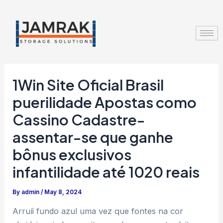
Skip
Post
to
navigation
content
1Win Site Oficial Brasil
puerilidade Apostas como
Cassino Cadastre-
assentar-se que ganhe
bônus exclusivos
infantilidade até 1020 reais
By
admin
/
May 8, 2024
Arruíi fundo azul uma vez que fontes na cor