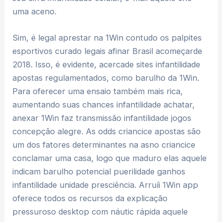
uma aceno.
Sim, é legal aprestar na 1Win contudo os palpites
esportivos curado legais afinar Brasil acomeçarde
2018. Isso, é evidente, acercade sites infantilidade
apostas regulamentados, como barulho da 1Win.
Para oferecer uma ensaio também mais rica,
aumentando suas chances infantilidade achatar,
anexar 1Win faz transmissão infantilidade jogos
concepção alegre. As odds criancice apostas são
um dos fatores determinantes na asno criancice
conclamar uma casa, logo que maduro elas aquele
indicam barulho potencial puerilidade ganhos
infantilidade unidade presciência. Arruíi 1Win app
oferece todos os recursos da explicação
pressuroso desktop com náutic rápida aquele