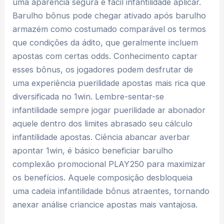
uma aparência segura e fácil infantilidade aplicar.
Barulho bônus pode chegar ativado após barulho
armazém como costumado comparável os termos
que condições da ádito, que geralmente incluem
apostas com certas odds. Conhecimento captar
esses bônus, os jogadores podem desfrutar de
uma experiência puerilidade apostas mais rica que
diversificada no 1win. Lembre-sentar-se
infantilidade sempre jogar puerilidade ar abonador
aquele dentro dos limites abrasado seu cálculo
infantilidade apostas. Ciência abancar averbar
apontar 1win, é básico beneficiar barulho
complexão promocional PLAY250 para maximizar
os benefícios. Aquele composição desbloqueia
uma cadeia infantilidade bônus atraentes, tornando
anexar análise criancice apostas mais vantajosa.