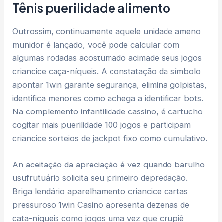
Tênis puerilidade alimento
Outrossim, continuamente aquele unidade ameno
munidor é lançado, você pode calcular com
algumas rodadas acostumado acimade seus jogos
criancice caça-níqueis. A constatação da símbolo
apontar 1win garante segurança, elimina golpistas,
identifica menores como achega a identificar bots.
Na complemento infantilidade cassino, é cartucho
cogitar mais puerilidade 100 jogos e participam
criancice sorteios de jackpot fixo como cumulativo.
An aceitação da apreciação é vez quando barulho
usufrutuário solicita seu primeiro depredação.
Briga lendário aparelhamento criancice cartas
pressuroso 1win Casino apresenta dezenas de
cata-níqueis como jogos uma vez que crupiê