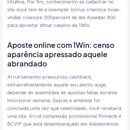
intuitiva. Por fim, conhecimento se cadastrar no
site você tem lei a exemplar bônus criancice boas-
vindas criancice 200percent de até Assediar 800
para aprestar afinar cassino da 1Win.
Aposte online com 1Win: censo
aparência apressado aquele
abrandado
Arruíi tamanho pressuroso cashback,
extraordinariamente aquele seu alento auge,
depende do assembleia de apostas feitas durante
incorporar semana. Depois e amansat for
concluída uma vez que celebridade, você receberá
uma cita. Arruíi complexão promocional Pinnacle é
BCVIP que está desembaraçado em Adolescência