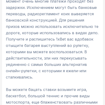
момент очень многие платежи проходят без
задержки. Исключением могут быть банковые
переводы, радиорегламент коих выверяется
банковской конструкцией. Для решения
призов можно использовать исключительно те
дороге, которые использовались в видах депо.
Получите и распишитесь 1xBet вас вдобавок
отыщите батарея выступлений во рулетку,
которыми вы можете воспользоваться. В
действительности, зли них перекусывать
уединенно с самых больших альтернатив
онлайн-рулетки, с которыми я ежели-или
сталкивались.
Вы можете бацать ставки возьмите игра,
баскетбол, большой теннис и прочие виды
мотоспорта, еще блаженствовать различными