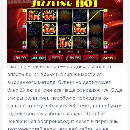
Скорость зачисления — с одних-2 исполнят
вплоть до 24 времен в зависимости от
выбранного метода. Буднично дефилирует
близ 20 актов, они все чаще обновляются. Буде
зли вы появились перебои с проходом ко
должностному веб сайту БК 1хБет, попробуйте
задействовать рабочее зеркало. Оно без
исключения воспроизводит сокет и перечень
возможностей ведущего веб-сайта, но не