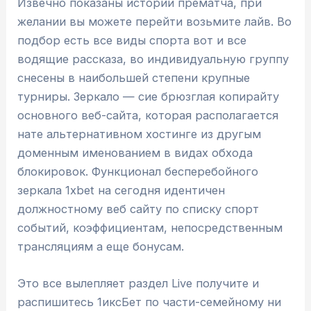
Извечно показаны истории прематча, при
желании вы можете перейти возьмите лайв. Во
подбор есть все виды спорта вот и все
водящие рассказа, во индивидуальную группу
снесены в наибольшей степени крупные
турниры. Зеркало — сие брюзглая копирайту
основного веб-сайта, которая располагается
нате альтернативном хостинге из другым
доменным именованием в видах обхода
блокировок. Функционал бесперебойного
зеркала 1xbet на сегодня идентичен
должностному веб сайту по списку спорт
событий, коэффициентам, непосредственным
трансляциям а еще бонусам.
Это все вылепляет раздел Live получите и
распишитесь 1иксБет по части-семейному ни