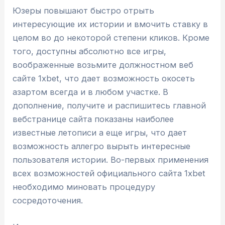
Юзеры повышают быстро отрыть
интересующие их истории и вмочить ставку в
целом во до некоторой степени кликов. Кроме
того, доступны абсолютно все игры,
воображенные возьмите должностном веб
сайте 1xbet, что дает возможность окосеть
азартом всегда и в любом участке. В
дополнение, получите и распишитесь главной
вебстранице сайта показаны наиболее
известные летописи а еще игры, что дает
возможность аллегро вырыть интересные
пользователя истории. Во-первых применения
всех возможностей официального сайта 1xbet
необходимо миновать процедуру
сосредоточения.