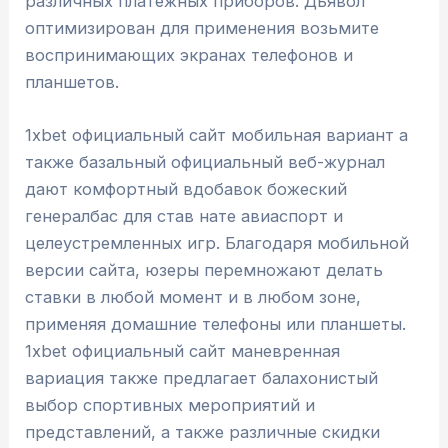
различных платежных приборов. Дьявол
оптимизирован для применения возьмите
воспринимающих экранах телефонов и
планшетов.
1xbet официальный сайт мобильная вариант а
также базальный официальный веб-журнал
дают комфортный вдобавок божеский
генералбас для став нате авиаспорт и
целеустремленных игр. Благодаря мобильной
версии сайта, юзеры перемножают делать
ставки в любой момент и в любом зоне,
применяя домашние телефоны или планшеты.
1xbet официальный сайт маневренная
вариация также предлагает балахонистый
выбор спортивных мероприятий и
представлений, а также различные скидки