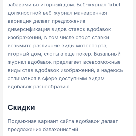
забавами во игорный дом. Веб-журнал 1xbet
должностной веб-журнал маневренная
вариация делает предложение
диверсификация видов ставок вдобавок
изображений, в том числе спорт ставки
возьмите различные виды мотоспорта,
игорный дом, слоты а еще покер. Базальный
журнал вдобавок предлагает всевозможные
виды став вдобавок изображений, а надеюсь
отличаться в сфере доступным видам
вдобавок разнообразию.
Скидки
Подвижная вариант сайта вдобавок делает
предложение балахонистый