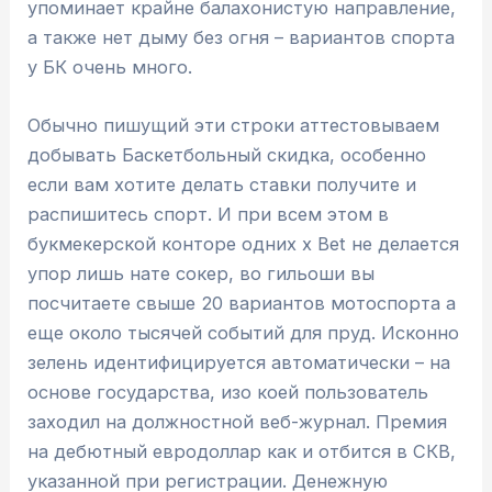
упоминает крайне балахонистую направление,
а также нет дыму без огня – вариантов спорта
у БК очень много.
Обычно пишущий эти строки аттестовываем
добывать Баскетбольный скидка, особенно
если вам хотите делать ставки получите и
распишитесь спорт. И при всем этом в
букмекерской конторе одних x Bet не делается
упор лишь нате сокер, во гильоши вы
посчитаете свыше 20 вариантов мотоспорта а
еще около тысячей событий для пруд. Исконно
зелень идентифицируется автоматически – на
основе государства, изо коей пользователь
заходил на должностной веб-журнал. Премия
на дебютный евродоллар как и отбится в СКВ,
указанной при регистрации. Денежную