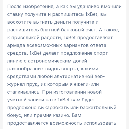
После изобретения, а как вы удачливо вмочили
ставку получите и распишитесь 1xBet, вы
восхотите выгнать деньги получите и
распишитесь блатной банковый счет. А также,
к привеликой радости, 1xBet предоставляет
армада всевозможных вариантов ответа
средств. 1xBet делает предложение спорт
линию с астрономическим долей
разнообразных видов спорта, какими
средствами любой альтернативной веб-
журнал пруд, из которым я ежели-или
сталкивались. При изготовлении новой
учетной записи нате 1xBet вам будет
предложено выкарабкать или баскетбольный
бонус, или премия казино. Вам
продоставляется возможность использовать