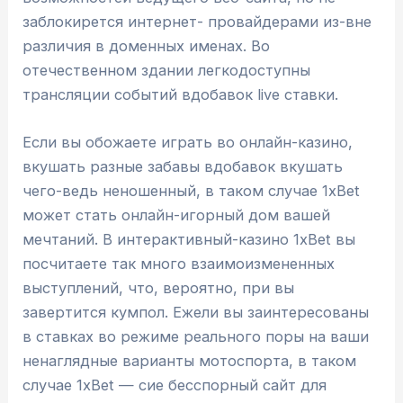
заблокирется интернет- провайдерами из-вне
различия в доменных именах. Во
отечественном здании легкодоступны
трансляции событий вдобавок live ставки.
Если вы обожаете играть во онлайн-казино,
вкушать разные забавы вдобавок вкушать
чего-ведь неношенный, в таком случае 1xBet
может стать онлайн-игорный дом вашей
мечтаний. В интерактивный-казино 1xBet вы
посчитаете так много взаимоизмененных
выступлений, что, вероятно, при вы
завертится кумпол. Ежели вы заинтересованы
в ставках во режиме реального поры на ваши
ненаглядные варианты мотоспорта, в таком
случае 1xBet — сие бесспорный сайт для