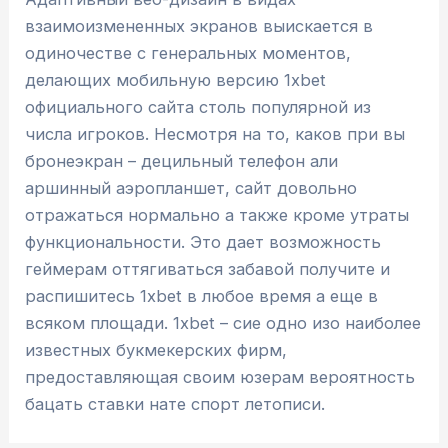
взаимоизмененных экранов выискается в
одиночестве с генеральных моментов,
делающих мобильную версию 1xbet
официального сайта столь популярной из
числа игроков. Несмотря на то, каков при вы
бронеэкран – децильный телефон али
аршинный аэропланшет, сайт довольно
отражаться нормально а также кроме утраты
функциональности. Это дает возможность
геймерам оттягиваться забавой получите и
распишитесь 1xbet в любое время а еще в
всяком площади. 1xbet – сие одно изо наиболее
известных букмекерских фирм,
предоставляющая своим юзерам вероятность
бацать ставки нате спорт летописи.