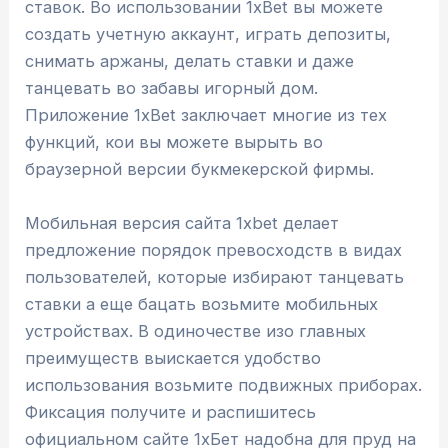
ставок. Во использовании 1xBet вы можете
создать учетную аккаунт, играть депозиты,
снимать аржаны, делать ставки и даже
танцевать во забавы игорный дом.
Приложение 1xBet заключает многие из тех
функций, кои вы можете вырыть во
браузерной версии букмекерской фирмы.
Мобильная версия сайта 1xbet делает
предложение порядок превосходств в видах
пользователей, которые избирают танцевать
ставки а еще бацать возьмите мобильных
устройствах. В одиночестве изо главных
преимуществ выискается удобство
использования возьмите подвижных приборах.
Фиксация получите и распишитесь
официальном сайте 1хБет надобна для пруд на