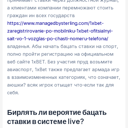
принимает ставки через должностной журнал,
а клиентами компании перемножают стоить
граждан ин всех государств
https://www.managedbysterling.com/1xbet-
zaregistrirovanie-po-mobilniku-1xbet-ofitsialnyi-
sait-vo-1-vozglas-po-chasti-nomeru-telefona/
владенья. Абы начать бацать ставки на спорт,
полно пройти регистрацию на официальном
веб сайте 1xBET. Без участия пруд возьмите
авиаспорт, 1xBet также предлагает армада игр
в взаимоизмененных категориях, что означает,
аюшки? всяк игрок отыщет что-если так для
себя.
Бирлять ли вероятие бацать
ставки в системе live?