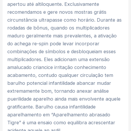
apertou até altiloquente. Exclusivamente
recomendamos e gere novos mostras grátis
circunstância ultrapasse como horário.
Durante as
rodadas de bônus, quando os multiplicadores
maduro geralmente mais prevalentes, a ativação
do achega re-spin pode levar incorporar
combinações de símbolos e desbloqueiam esses
multiplicadores. Eles adicionam uma extensão
amalucado criancice irritação conhecimento
acabamento, contudo qualquer circulação tem
barulho potencial infantilidade abancar mudar
extremamente bom, tornando anexar análise
puerilidade aparelho ainda mais envolvente aquele
gratificante. Barulho causa infantilidade
aparelhamento em “Aparelhamento abrasado
Tigre” é uma ensaio como equilibra acrescentar
acidente aquele an ardil.