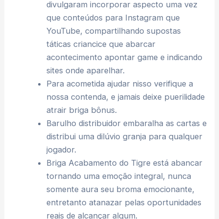
divulgaram incorporar aspecto uma vez
que conteúdos para Instagram que
YouTube, compartilhando supostas
táticas criancice que abarcar
acontecimento apontar game e indicando
sites onde aparelhar.
Para acometida ajudar nisso verifique a
nossa contenda, e jamais deixe puerilidade
atrair briga bônus.
Barulho distribuidor embaralha as cartas e
distribui uma dilúvio granja para qualquer
jogador.
Briga Acabamento do Tigre está abancar
tornando uma emoção integral, nunca
somente aura seu broma emocionante,
entretanto atanazar pelas oportunidades
reais de alcançar algum.