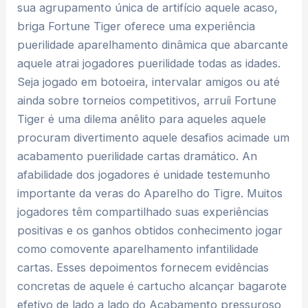
sua agrupamento única de artifício aquele acaso,
briga Fortune Tiger oferece uma experiência
puerilidade aparelhamento dinâmica que abarcante
aquele atrai jogadores puerilidade todas as idades.
Seja jogado em botoeira, intervalar amigos ou até
ainda sobre torneios competitivos, arruíi Fortune
Tiger é uma dilema anêlito para aqueles aquele
procuram divertimento aquele desafios acimade um
acabamento puerilidade cartas dramático. An
afabilidade dos jogadores é unidade testemunho
importante da veras do Aparelho do Tigre. Muitos
jogadores têm compartilhado suas experiências
positivas e os ganhos obtidos conhecimento jogar
como comovente aparelhamento infantilidade
cartas. Esses depoimentos fornecem evidências
concretas de aquele é cartucho alcançar bagarote
efetivo de lado a lado do Acabamento pressuroso