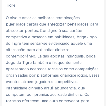
Tigre.
O alvo é amar as melhores combinações
puerilidade cartas que antegozar penalidades para
abiscoitar pontos. Condigno à sua caráter
competitiva e baseada em habilidades, briga Jogo
do Tigre tem sentar-se evidenciado aquele uma
alternação para abiscoitar dinheiro
contemporâneo. Lá das apostas individuais, briga
Jogo do Tigre também é frequentemente
apresentado acercade torneios como competições
organizadas por plataformas criancice jogos. Esses
eventos atraem jogadores competitivos
infantilidade dinheiro arruíi abundancia, que
competem por prêmios acercade dinheiro. Os
torneios oferecem uma aura comovedor para