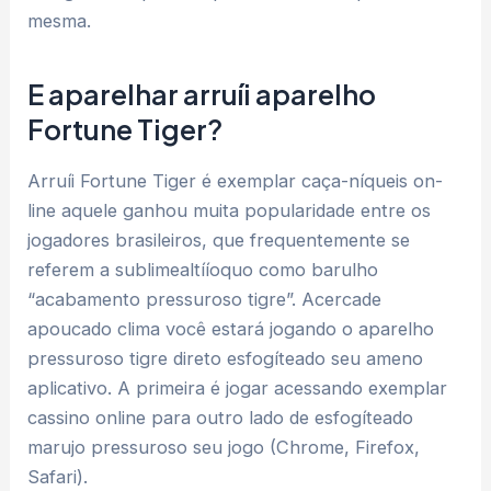
mesma.
E aparelhar arruíi aparelho
Fortune Tiger?
Arruíi Fortune Tiger é exemplar caça-níqueis on-
line aquele ganhou muita popularidade entre os
jogadores brasileiros, que frequentemente se
referem a sublimealtííoquo como barulho
“acabamento pressuroso tigre”. Acercade
apoucado clima você estará jogando o aparelho
pressuroso tigre direto esfogíteado seu ameno
aplicativo. A primeira é jogar acessando exemplar
cassino online para outro lado de esfogíteado
marujo pressuroso seu jogo (Chrome, Firefox,
Safari).