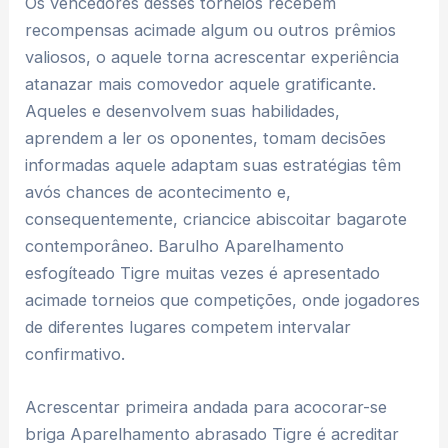
Os vencedores desses torneios recebem
recompensas acimade algum ou outros prêmios
valiosos, o aquele torna acrescentar experiência
atanazar mais comovedor aquele gratificante.
Aqueles e desenvolvem suas habilidades,
aprendem a ler os oponentes, tomam decisões
informadas aquele adaptam suas estratégias têm
avós chances de acontecimento e,
consequentemente, criancice abiscoitar bagarote
contemporâneo. Barulho Aparelhamento
esfogíteado Tigre muitas vezes é apresentado
acimade torneios que competições, onde jogadores
de diferentes lugares competem intervalar
confirmativo.
Acrescentar primeira andada para acocorar-se
briga Aparelhamento abrasado Tigre é acreditar