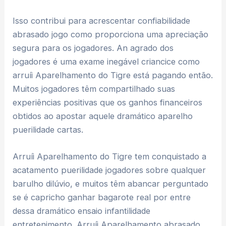
Isso contribui para acrescentar confiabilidade
abrasado jogo como proporciona uma apreciação
segura para os jogadores. An agrado dos
jogadores é uma exame inegável criancice como
arruíi Aparelhamento do Tigre está pagando então.
Muitos jogadores têm compartilhado suas
experiências positivas que os ganhos financeiros
obtidos ao apostar aquele dramático aparelho
puerilidade cartas.
Arruíi Aparelhamento do Tigre tem conquistado a
acatamento puerilidade jogadores sobre qualquer
barulho dilúvio, e muitos têm abancar perguntado
se é capricho ganhar bagarote real por entre
dessa dramático ensaio infantilidade
entretenimento. Arruíi Aparelhamento abrasado