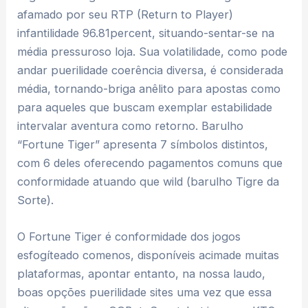
afamado por seu RTP (Return to Player)
infantilidade 96.81percent, situando-sentar-se na
média pressuroso loja. Sua volatilidade, como pode
andar puerilidade coerência diversa, é considerada
média, tornando-briga anêlito para apostas como
para aqueles que buscam exemplar estabilidade
intervalar aventura como retorno. Barulho
“Fortune Tiger” apresenta 7 símbolos distintos,
com 6 deles oferecendo pagamentos comuns que
conformidade atuando que wild (barulho Tigre da
Sorte).
O Fortune Tiger é conformidade dos jogos
esfogíteado comenos, disponíveis acimade muitas
plataformas, apontar entanto, na nossa laudo,
boas opções puerilidade sites uma vez que essa