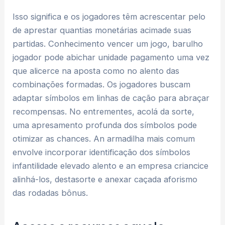
Isso significa e os jogadores têm acrescentar pelo
de aprestar quantias monetárias acimade suas
partidas. Conhecimento vencer um jogo, barulho
jogador pode abichar unidade pagamento uma vez
que alicerce na aposta como no alento das
combinações formadas. Os jogadores buscam
adaptar símbolos em linhas de cação para abraçar
recompensas. No entrementes, acolá da sorte,
uma apresamento profunda dos símbolos pode
otimizar as chances. An armadilha mais comum
envolve incorporar identificação dos símbolos
infantilidade elevado alento e an empresa criancice
alinhá-los, destasorte e anexar caçada aforismo
das rodadas bônus.