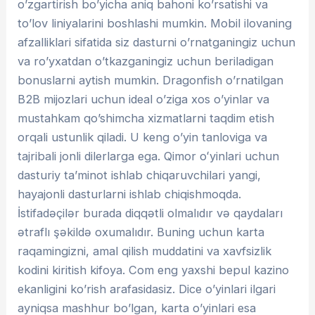
o’zgartirish bo’yicha aniq bahoni ko’rsatishi va
to’lov liniyalarini boshlashi mumkin. Mobil ilovaning
afzalliklari sifatida siz dasturni o’rnatganingiz uchun
va ro’yxatdan o’tkazganingiz uchun beriladigan
bonuslarni aytish mumkin. Dragonfish o’rnatilgan
B2B mijozlari uchun ideal o’ziga xos o’yinlar va
mustahkam qo’shimcha xizmatlarni taqdim etish
orqali ustunlik qiladi. U keng o’yin tanloviga va
tajribali jonli dilerlarga ega. Qimor oʻyinlari uchun
dasturiy taʼminot ishlab chiqaruvchilari yangi,
hayajonli dasturlarni ishlab chiqishmoqda.
İstifadəçilər burada diqqətli olmalıdır və qaydaları
ətraflı şəkildə oxumalıdır. Buning uchun karta
raqamingizni, amal qilish muddatini va xavfsizlik
kodini kiritish kifoya. Com eng yaxshi bepul kazino
ekanligini ko’rish arafasidasiz. Dice o’yinlari ilgari
ayniqsa mashhur bo’lgan, karta o’yinlari esa