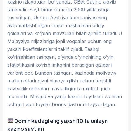
kazino izlayotgan bo’lsangiz, CBet Casino ajoyib
tanlovdir. Sayt birinchi marta 2009 yilda ishga
tushirilgan. Ushbu Avstriya kompaniyasining
avtomatlashtirilgan qimor mashinalari oddiy
qoidalari va ko’plab mavzulari bilan ajralib turadi. U
Malayziya mijozlariga jonli voqealar uchun eng
yaxshi koeffitsientlarni taklif qiladi. Tashqi
ko’rinishidan tashqari, o’yinda o’yinchining o’yin
statistikasini ko’rish imkonini beradigan qiziqarli
variant bor. Bundan tashqari, kazinoda moliyaviy
ma’lumotlaringizni himoya qilish uchun tegishli
xavfsizlik choralari mavjudligini ta’minlash juda
muhimdir. Mavjud va yangi kazino foydalanuvchilari
uchun Leon foydali bonus dasturini tayyorlagan.
Dominikadagi eng yaxshi 10 ta onlayn
kazino saytlari