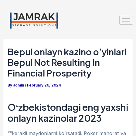
Skip
Post
to
navigation
content
Bepul onlayn kazino o’yinlari
Bepul Not Resulting In
Financial Prosperity
By
admin
/
February 26, 2024
Oʻzbekistondagi eng yaxshi
onlayn kazinolar 2023
“”kerakli maydonlarni ko’rsatadi. Poker mahorat va