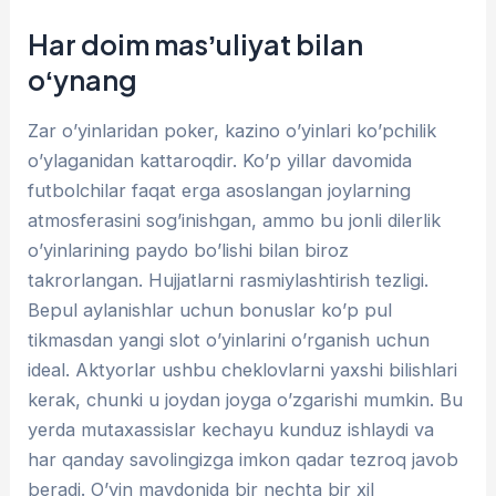
Har doim masʼuliyat bilan
oʻynang
Zar o’yinlaridan poker, kazino o’yinlari ko’pchilik
o’ylaganidan kattaroqdir. Ko’p yillar davomida
futbolchilar faqat erga asoslangan joylarning
atmosferasini sog’inishgan, ammo bu jonli dilerlik
o’yinlarining paydo bo’lishi bilan biroz
takrorlangan. Hujjatlarni rasmiylashtirish tezligi.
Bepul aylanishlar uchun bonuslar ko’p pul
tikmasdan yangi slot o’yinlarini o’rganish uchun
ideal. Aktyorlar ushbu cheklovlarni yaxshi bilishlari
kerak, chunki u joydan joyga o’zgarishi mumkin. Bu
yerda mutaxassislar kechayu kunduz ishlaydi va
har qanday savolingizga imkon qadar tezroq javob
beradi. O’yin maydonida bir nechta bir xil