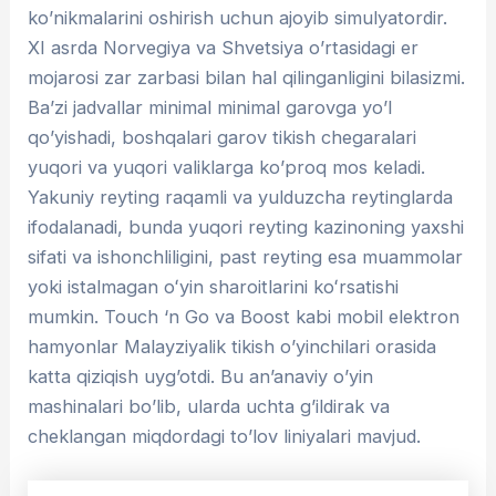
ko’nikmalarini oshirish uchun ajoyib simulyatordir.
XI asrda Norvegiya va Shvetsiya o’rtasidagi er
mojarosi zar zarbasi bilan hal qilinganligini bilasizmi.
Ba’zi jadvallar minimal minimal garovga yo’l
qo’yishadi, boshqalari garov tikish chegaralari
yuqori va yuqori valiklarga ko’proq mos keladi.
Yakuniy reyting raqamli va yulduzcha reytinglarda
ifodalanadi, bunda yuqori reyting kazinoning yaxshi
sifati va ishonchliligini, past reyting esa muammolar
yoki istalmagan oʻyin sharoitlarini koʻrsatishi
mumkin. Touch ‘n Go va Boost kabi mobil elektron
hamyonlar Malayziyalik tikish o’yinchilari orasida
katta qiziqish uyg’otdi. Bu an’anaviy o’yin
mashinalari bo’lib, ularda uchta g’ildirak va
cheklangan miqdordagi to’lov liniyalari mavjud.