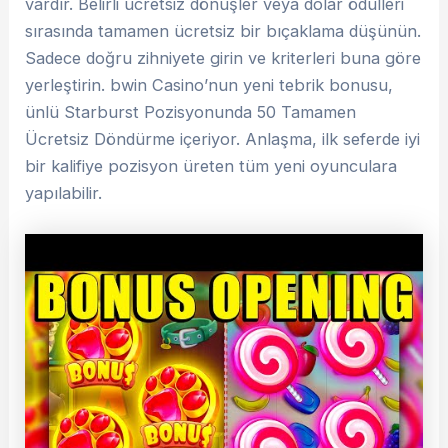
vardır. Belirli ücretsiz dönüşler veya dolar ödülleri
sırasında tamamen ücretsiz bir bıçaklama düşünün.
Sadece doğru zihniyete girin ve kriterleri buna göre
yerleştirin. bwin Casino’nun yeni tebrik bonusu,
ünlü Starburst Pozisyonunda 50 Tamamen
Ücretsiz Döndürme içeriyor. Anlaşma, ilk seferde iyi
bir kalifiye pozisyon üreten tüm yeni oyunculara
yapılabilir.