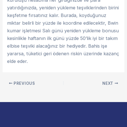
kuruluşu hesabına her girdiğinizde ve para
yatırdığınızda, yeniden yükleme teşviklerinden birini
keşfetme fırsatınız kalır. Burada, koyduğunuz
miktar belirli bir yüzde ile koordine edilecektir, Bwin
kumar işletmesi Salı günü yeniden yükleme bonusu
kesinlikle haftanın ilk günü yüzde 50’lik iyi bir takım
elbise teşviki alacağınız bir hediyedir. Bahis işe
yararsa, tüketici geri ödenen riskin üzerinde kazanç
elde eder.
PREVIOUS
NEXT