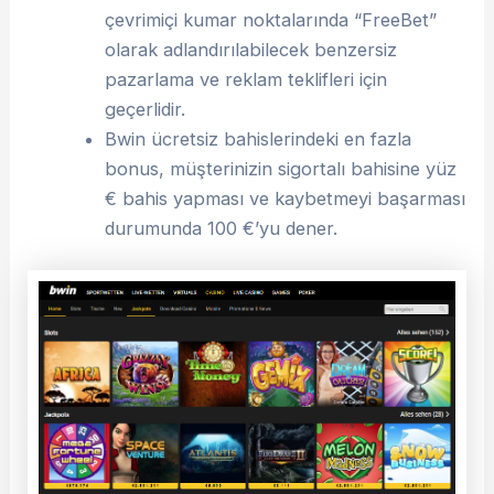
çevrimiçi kumar noktalarında “FreeBet”
olarak adlandırılabilecek benzersiz
pazarlama ve reklam teklifleri için
geçerlidir.
Bwin ücretsiz bahislerindeki en fazla
bonus, müşterinizin sigortalı bahisine yüz
€ bahis yapması ve kaybetmeyi başarması
durumunda 100 €’yu dener.