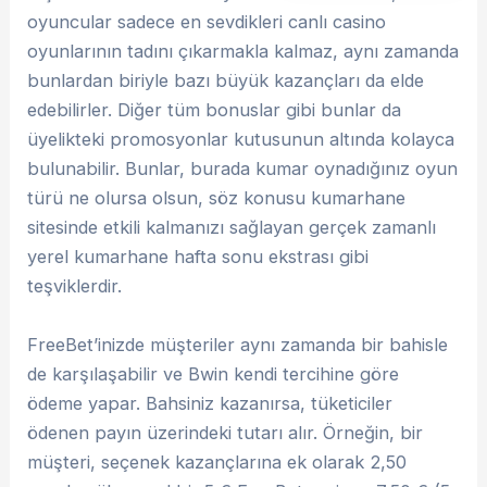
oyuncular sadece en sevdikleri canlı casino
oyunlarının tadını çıkarmakla kalmaz, aynı zamanda
bunlardan biriyle bazı büyük kazançları da elde
edebilirler. Diğer tüm bonuslar gibi bunlar da
üyelikteki promosyonlar kutusunun altında kolayca
bulunabilir. Bunlar, burada kumar oynadığınız oyun
türü ne olursa olsun, söz konusu kumarhane
sitesinde etkili kalmanızı sağlayan gerçek zamanlı
yerel kumarhane hafta sonu ekstrası gibi
teşviklerdir.
FreeBet’inizde müşteriler aynı zamanda bir bahisle
de karşılaşabilir ve Bwin kendi tercihine göre
ödeme yapar. Bahsiniz kazanırsa, tüketiciler
ödenen payın üzerindeki tutarı alır. Örneğin, bir
müşteri, seçenek kazançlarına ek olarak 2,50