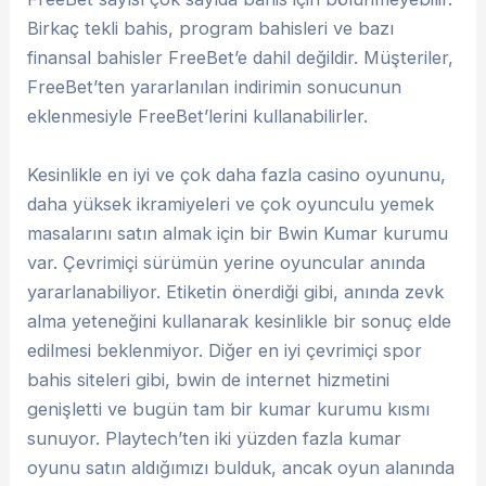
Birkaç tekli bahis, program bahisleri ve bazı
finansal bahisler FreeBet’e dahil değildir. Müşteriler,
FreeBet’ten yararlanılan indirimin sonucunun
eklenmesiyle FreeBet’lerini kullanabilirler.
Kesinlikle en iyi ve çok daha fazla casino oyununu,
daha yüksek ikramiyeleri ve çok oyunculu yemek
masalarını satın almak için bir Bwin Kumar kurumu
var. Çevrimiçi sürümün yerine oyuncular anında
yararlanabiliyor. Etiketin önerdiği gibi, anında zevk
alma yeteneğini kullanarak kesinlikle bir sonuç elde
edilmesi beklenmiyor. Diğer en iyi çevrimiçi spor
bahis siteleri gibi, bwin de internet hizmetini
genişletti ve bugün tam bir kumar kurumu kısmı
sunuyor. Playtech’ten iki yüzden fazla kumar
oyunu satın aldığımızı bulduk, ancak oyun alanında