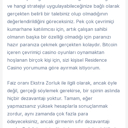
ve hangi stratejiyi uygulayabileceğinize bağlı olarak
gerçekten belirli bir talebiniz olup olmadığının
değerlendirildiğini göreceksiniz. Pek çok çevrimiçi
kumarhane katılımcısı için, artık çalışan sahibi
olmanın başka bir özelliği olmadığı için paranızı
hazır paranıza çekmek gerçekten kolaydır. Bitcoin
içeren çevrimiçi casino oyunları oynamaktan
hoşlanan birçok kişi için, sizi kişisel Residence
Casino yorumuma göre ayırmak istiyorum.
Faiz oranı Ekstra Zorluk ile ilgili olarak, ancak öyle
değil, gerçeği söylemek gerekirse, bir spinin aslında
hiçbir dezavantajı yoktur. Tamam, eğer
yapmazsanız yüksek hesaplarla sonuçlanmak
zordur, aynı zamanda çok fazla para
ödeyeceksiniz, ancak girmenin sıfır dezavantajı