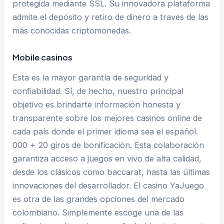
protegida mediante SSL. Su innovadora plataforma
admite el depósito y retiro de dinero a través de las
más conocidas criptomonedas.
Mobile casinos
Esta es la mayor garantía de seguridad y
confiabilidad. Sí, de hecho, nuestro principal
objetivo es brindarte información honesta y
transparente sobre los mejores casinos online de
cada país donde el primer idioma sea el español.
000 + 20 giros de bonificación. Esta colaboración
garantiza acceso a juegos en vivo de alta calidad,
desde los clásicos como baccarat, hasta las últimas
innovaciones del desarrollador. El casino YaJuego
es otra de las grandes opciones del mercado
colombiano. Simplemente escoge una de las