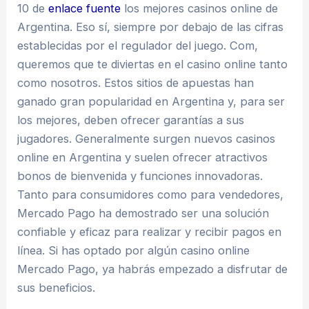
10 de
enlace fuente
los mejores casinos online de
Argentina. Eso sí, siempre por debajo de las cifras
establecidas por el regulador del juego. Com,
queremos que te diviertas en el casino online tanto
como nosotros. Estos sitios de apuestas han
ganado gran popularidad en Argentina y, para ser
los mejores, deben ofrecer garantías a sus
jugadores. Generalmente surgen nuevos casinos
online en Argentina y suelen ofrecer atractivos
bonos de bienvenida y funciones innovadoras.
Tanto para consumidores como para vendedores,
Mercado Pago ha demostrado ser una solución
confiable y eficaz para realizar y recibir pagos en
línea. Si has optado por algún casino online
Mercado Pago, ya habrás empezado a disfrutar de
sus beneficios.