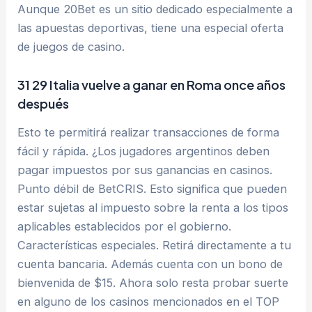
Aunque 20Bet es un sitio dedicado especialmente a
las apuestas deportivas, tiene una especial oferta
de juegos de casino.
31 29 Italia vuelve a ganar en Roma once años
después
Esto te permitirá realizar transacciones de forma
fácil y rápida. ¿Los jugadores argentinos deben
pagar impuestos por sus ganancias en casinos.
Punto débil de BetCRIS. Esto significa que pueden
estar sujetas al impuesto sobre la renta a los tipos
aplicables establecidos por el gobierno.
Características especiales. Retirá directamente a tu
cuenta bancaria. Además cuenta con un bono de
bienvenida de $15. Ahora solo resta probar suerte
en alguno de los casinos mencionados en el TOP