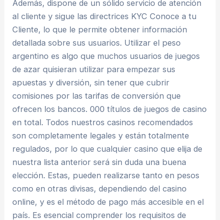
Además, dispone de un sólido servicio de atención
al cliente y sigue las directrices KYC Conoce a tu
Cliente, lo que le permite obtener información
detallada sobre sus usuarios. Utilizar el peso
argentino es algo que muchos usuarios de juegos
de azar quisieran utilizar para empezar sus
apuestas y diversión, sin tener que cubrir
comisiones por las tarifas de conversión que
ofrecen los bancos. 000 títulos de juegos de casino
en total. Todos nuestros casinos recomendados
son completamente legales y están totalmente
regulados, por lo que cualquier casino que elija de
nuestra lista anterior será sin duda una buena
elección. Estas, pueden realizarse tanto en pesos
como en otras divisas, dependiendo del casino
online, y es el método de pago más accesible en el
país. Es esencial comprender los requisitos de