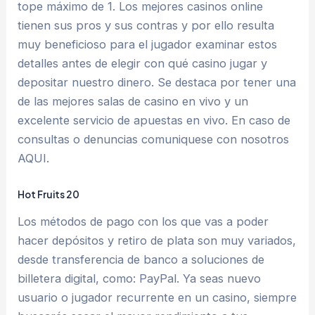
tope máximo de 1. Los mejores casinos online
tienen sus pros y sus contras y por ello resulta
muy beneficioso para el jugador examinar estos
detalles antes de elegir con qué casino jugar y
depositar nuestro dinero. Se destaca por tener una
de las mejores salas de casino en vivo y un
excelente servicio de apuestas en vivo. En caso de
consultas o denuncias comuniquese con nosotros
AQUI.
Hot Fruits 20
Los métodos de pago con los que vas a poder
hacer depósitos y retiro de plata son muy variados,
desde transferencia de banco a soluciones de
billetera digital, como: PayPal. Ya seas nuevo
usuario o jugador recurrente en un casino, siempre