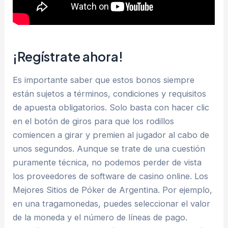
¡Regístrate ahora!
Es importante saber que estos bonos siempre
están sujetos a términos, condiciones y requisitos
de apuesta obligatorios. Solo basta con hacer clic
en el botón de giros para que los rodillos
comiencen a girar y premien al jugador al cabo de
unos segundos. Aunque se trate de una cuestión
puramente técnica, no podemos perder de vista
los proveedores de software de casino online. Los
Mejores Sitios de Póker de Argentina. Por ejemplo,
en una tragamonedas, puedes seleccionar el valor
de la moneda y el número de líneas de pago.