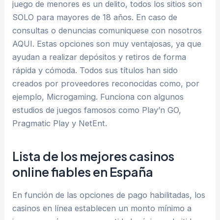
juego de menores es un delito, todos los sitios son
SOLO para mayores de 18 años. En caso de
consultas o denuncias comuniquese con nosotros
AQUI. Estas opciones son muy ventajosas, ya que
ayudan a realizar depósitos y retiros de forma
rápida y cómoda. Todos sus títulos han sido
creados por proveedores reconocidas como, por
ejemplo, Microgaming. Funciona con algunos
estudios de juegos famosos como Play’n GO,
Pragmatic Play y NetEnt.
Lista de los mejores casinos
online fiables en España
En función de las opciones de pago habilitadas, los
casinos en línea establecen un monto mínimo a