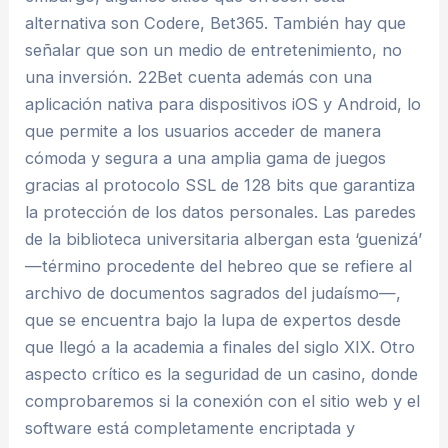
alternativa son Codere, Bet365. También hay que
señalar que son un medio de entretenimiento, no
una inversión. 22Bet cuenta además con una
aplicación nativa para dispositivos iOS y Android, lo
que permite a los usuarios acceder de manera
cómoda y segura a una amplia gama de juegos
gracias al protocolo SSL de 128 bits que garantiza
la protección de los datos personales. Las paredes
de la biblioteca universitaria albergan esta ‘guenizá’
—término procedente del hebreo que se refiere al
archivo de documentos sagrados del judaísmo—,
que se encuentra bajo la lupa de expertos desde
que llegó a la academia a finales del siglo XIX. Otro
aspecto crítico es la seguridad de un casino, donde
comprobaremos si la conexión con el sitio web y el
software está completamente encriptada y