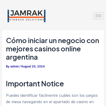
Skip
Post
to
navigation
content
Cómo iniciar un negocio con
mejores casinos online
argentina
By
admin
/
August 20, 2024
Important Notice
Puedes identificar fácilmente cuáles son los juegos
de mesa navegando en el apartado de casino en