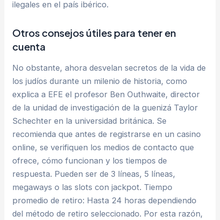
ilegales en el país ibérico.
Otros consejos útiles para tener en
cuenta
No obstante, ahora desvelan secretos de la vida de
los judíos durante un milenio de historia, como
explica a EFE el profesor Ben Outhwaite, director
de la unidad de investigación de la guenizá Taylor
Schechter en la universidad británica. Se
recomienda que antes de registrarse en un casino
online, se verifiquen los medios de contacto que
ofrece, cómo funcionan y los tiempos de
respuesta. Pueden ser de 3 líneas, 5 líneas,
megaways o las slots con jackpot. Tiempo
promedio de retiro: Hasta 24 horas dependiendo
del método de retiro seleccionado. Por esta razón,