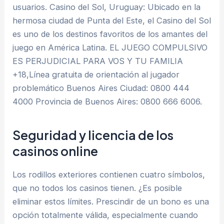
usuarios. Casino del Sol, Uruguay: Ubicado en la
hermosa ciudad de Punta del Este, el Casino del Sol
es uno de los destinos favoritos de los amantes del
juego en América Latina. EL JUEGO COMPULSIVO
ES PERJUDICIAL PARA VOS Y TU FAMILIA
+18,Línea gratuita de orientación al jugador
problemático Buenos Aires Ciudad: 0800 444
4000 Provincia de Buenos Aires: 0800 666 6006.
Seguridad y licencia de los
casinos online
Los rodillos exteriores contienen cuatro símbolos,
que no todos los casinos tienen. ¿Es posible
eliminar estos límites. Prescindir de un bono es una
opción totalmente válida, especialmente cuando