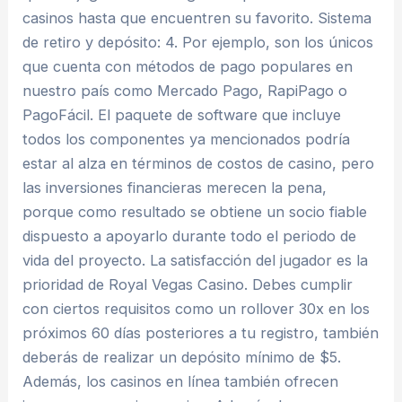
casinos hasta que encuentren su favorito. Sistema
de retiro y depósito: 4. Por ejemplo, son los únicos
que cuenta con métodos de pago populares en
nuestro país como Mercado Pago, RapiPago o
PagoFácil. El paquete de software que incluye
todos los componentes ya mencionados podría
estar al alza en términos de costos de casino, pero
las inversiones financieras merecen la pena,
porque como resultado se obtiene un socio fiable
dispuesto a apoyarlo durante todo el periodo de
vida del proyecto. La satisfacción del jugador es la
prioridad de Royal Vegas Casino. Debes cumplir
con ciertos requisitos como un rollover 30x en los
próximos 60 días posteriores a tu registro, también
deberás de realizar un depósito mínimo de $5.
Además, los casinos en línea también ofrecen