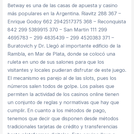
Betway es una de las casas de apuesta y casino
más populares en la Argentina. Riavitz 288 367 –
Enrique Godoy 662 2942517375 368 – Reconquista
842 299 5389915 370 – San Martin 111 299
4695783 – 299 4835439 – 299 4520383 371 –
Buratovich y Dr. Llegó al importante edificio de la
Rambla, en Mar de Plata, donde se colocó una
ruleta en uno de sus salones para que los
visitantes y locales pudieran disfrutar de este juego.
El mecanismo es parejo al de las slots, pues los
números salen todos de golpe. Los países que
permiten la actividad de los casinos online tienen
un conjunto de reglas y normativas que hay que
cumplir. En cuanto a los métodos de pago,
tenemos que decir que disponen desde métodos
tradicionales tarjetas de crédito y transferencias