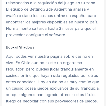
relacionados a la regulación del juego en tu zona.
El equipo de BettingGuide Argentina analiza y
evalúa a diario los casinos online en español para
encontrar los mejores disponibles en nuestro país.
Normalmente se tarda hasta 3 meses para que el
proveedor configure el software.
Book of Shadows
Aquí podés ver nuestra página sobre casino en
vivo. En Chile aún no existe un organismo
regulador, pero puedes jugar tranquilamente en
casinos online que hayan sido regulados por otros
entes conocidos. Hoy en día no es muy común que
un casino posea juegos exclusivos de su franquicia,
aunque algunos han logrado ofrecer estos títulos
luego de negociar con sus proveedores de juegos.