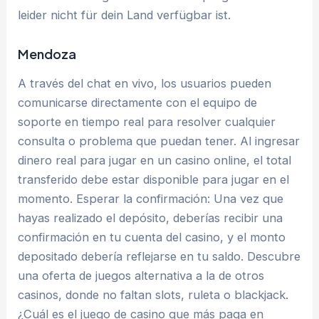
leider nicht für dein Land verfügbar ist.
Mendoza
A través del chat en vivo, los usuarios pueden
comunicarse directamente con el equipo de
soporte en tiempo real para resolver cualquier
consulta o problema que puedan tener. Al ingresar
dinero real para jugar en un casino online, el total
transferido debe estar disponible para jugar en el
momento. Esperar la confirmación: Una vez que
hayas realizado el depósito, deberías recibir una
confirmación en tu cuenta del casino, y el monto
depositado debería reflejarse en tu saldo. Descubre
una oferta de juegos alternativa a la de otros
casinos, donde no faltan slots, ruleta o blackjack.
¿Cuál es el juego de casino que más paga en