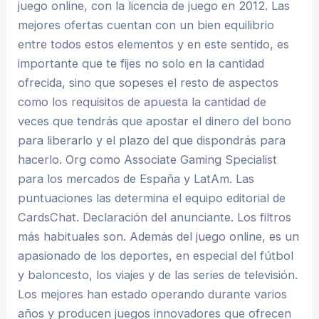
juego online, con la licencia de juego en 2012. Las
mejores ofertas cuentan con un bien equilibrio
entre todos estos elementos y en este sentido, es
importante que te fijes no solo en la cantidad
ofrecida, sino que sopeses el resto de aspectos
como los requisitos de apuesta la cantidad de
veces que tendrás que apostar el dinero del bono
para liberarlo y el plazo del que dispondrás para
hacerlo. Org como Associate Gaming Specialist
para los mercados de España y LatAm. Las
puntuaciones las determina el equipo editorial de
CardsChat. Declaración del anunciante. Los filtros
más habituales son. Además del juego online, es un
apasionado de los deportes, en especial del fútbol
y baloncesto, los viajes y de las series de televisión.
Los mejores han estado operando durante varios
años y producen juegos innovadores que ofrecen