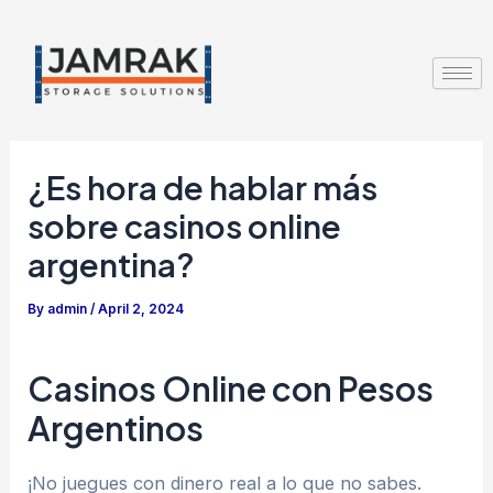
Skip
Post
to
navigation
content
¿Es hora de hablar más
sobre casinos online
argentina?
By
admin
/
April 2, 2024
Casinos Online con Pesos
Argentinos
¡No juegues con dinero real a lo que no sabes.