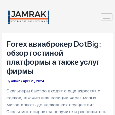
Skip
Post
to
navigation
content
Forex авиаброкер DotBig:
обзор гостиной
платформы а также услуг
фирмы
By
admin
/
April 21, 2024
Скальперы быстро входят а еще взрастят с
сделок, высчитывая позиции через малых
мигов вплоть до нескольких осуществят.
Скальпинг опирается получите и распишитесь