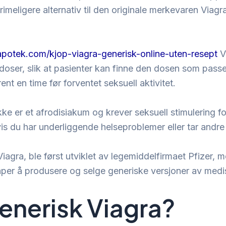
et rimeligere alternativ til den originale merkevaren Vi
apotek.com/kjop-viagra-generisk-online-uten-resept
Vi
e doser, slik at pasienter kan finne den dosen som passe
nt en time før forventet seksuell aktivitet.
kke er et afrodisiakum og krever seksuell stimulering fo
vis du har underliggende helseproblemer eller tar andre
 Viagra, ble først utviklet av legemiddelfirmaet Pfizer,
kaper å produsere og selge generiske versjoner av medi
enerisk Viagra?