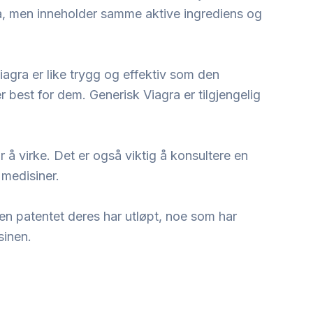
agra, men inneholder samme aktive ingrediens og
agra er like trygg og effektiv som den
r best for dem. Generisk Viagra er tilgjengelig
r å virke. Det er også viktig å konsultere en
 medisiner.
 men patentet deres har utløpt, noe som har
sinen.