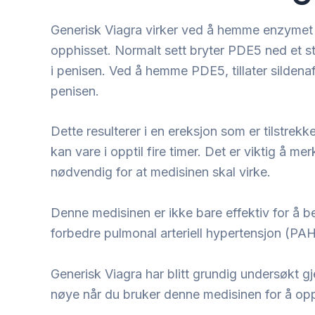
Generisk Viagra virker ved å hemme enzymet f
opphisset. Normalt sett bryter PDE5 ned et s
i penisen. Ved å hemme PDE5, tillater sildenaf
penisen.
Dette resulterer i en ereksjon som er tilstrek
kan vare i opptil fire timer. Det er viktig å m
nødvendig for at medisinen skal virke.
Denne medisinen er ikke bare effektiv for å b
forbedre pulmonal arteriell hypertensjon (PAH
Generisk Viagra har blitt grundig undersøkt gje
nøye når du bruker denne medisinen for å opp