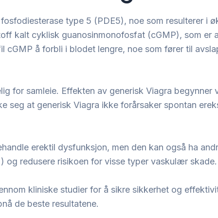
osfodiesterase type 5 (PDE5), noe som resulterer i økt
toff kalt cyklisk guanosinmonofosfat (cGMP), som er a
il cGMP å forbli i blodet lengre, noe som fører til avsl
kelig for samleie. Effekten av generisk Viagra begynner 
erke seg at generisk Viagra ikke forårsaker spontan ereks
ehandle erektil dysfunksjon, men den kan også ha andre
) og redusere risikoen for visse typer vaskulær skade.
nnom kliniske studier for å sikre sikkerhet og effektivit
nå de beste resultatene.