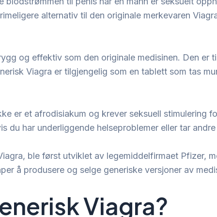
ke blodstrømmen til penis når en mann er seksuelt opph
et rimeligere alternativ til den originale merkevaren Vi
ygg og effektiv som den originale medisinen. Den er tilg
risk Viagra er tilgjengelig som en tablett som tas munt
kke er et afrodisiakum og krever seksuell stimulering fo
vis du har underliggende helseproblemer eller tar andre
 Viagra, ble først utviklet av legemiddelfirmaet Pfizer,
kaper å produsere og selge generiske versjoner av medi
enerisk Viagra?