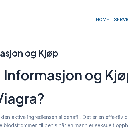
HOME
SERVI
masjon og Kjøp
: Informasjon og Kj
Viagra?
den aktive ingrediensen sildenafil. Det er en effektiv 
ke blodstrømmen til penis når en mann er seksuelt opph