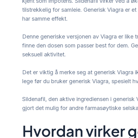
kjent som impotens. Sildenafil virker ved å ø
tilstrekkelig for samleie. Generisk Viagra er 
har samme effekt.
Denne generiske versjonen av Viagra er like tr
finne den dosen som passer best for dem. Gene
seksuell aktivitet.
Det er viktig å merke seg at generisk Viagra i
lege før du bruker generisk Viagra, spesielt h
Sildenafil, den aktive ingrediensen i generisk
gjort det mulig for andre farmasøytiske sels
Hvordan virker g