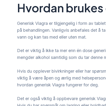
Hvordan brukes 
Generisk Viagra er tilgjengelig i form av tabl
på behandlingen. Vanligvis anbefales det å ta 
vann og kan tas med eller uten mat.
Det er viktig å ikke ta mer enn én dose gener
mengder alkohol samtidig som du tar denne med
Hvis du opplever bivirkninger eller har spørsm
viktig å være åpen og ærlig med helsepersonel
hvordan generisk Viagra fungerer for deg.
Det er også viktig å oppbevare generisk Viagr
Hvis du har spørsmål om lagring eller holdbar