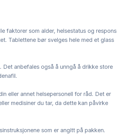
lle faktorer som alder, helsestatus og respons
itet. Tablettene bør svelges hele med et glass
e. Det anbefales også å unngå å drikke store
enafil.
n eller annet helsepersonell for råd. Det er
ler medisiner du tar, da dette kan påvirke
gsinstruksjonene som er angitt på pakken.