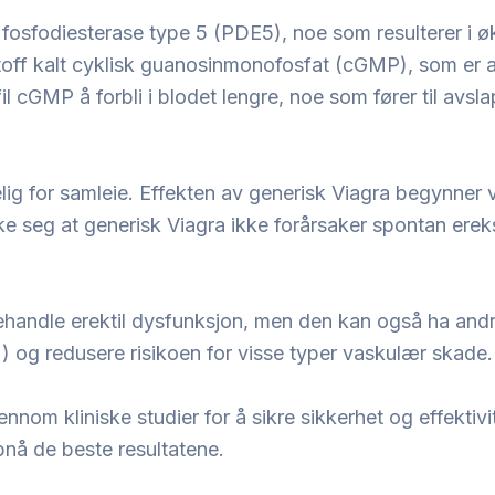
osfodiesterase type 5 (PDE5), noe som resulterer i økt
toff kalt cyklisk guanosinmonofosfat (cGMP), som er a
il cGMP å forbli i blodet lengre, noe som fører til avsl
kelig for samleie. Effekten av generisk Viagra begynner 
erke seg at generisk Viagra ikke forårsaker spontan ereks
ehandle erektil dysfunksjon, men den kan også ha andre
) og redusere risikoen for visse typer vaskulær skade.
nnom kliniske studier for å sikre sikkerhet og effektivit
nå de beste resultatene.