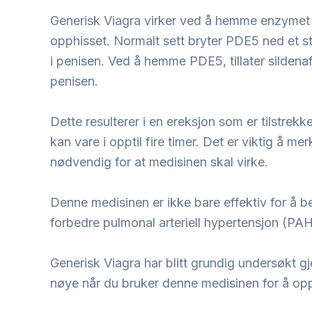
Generisk Viagra virker ved å hemme enzymet f
opphisset. Normalt sett bryter PDE5 ned et s
i penisen. Ved å hemme PDE5, tillater sildenaf
penisen.
Dette resulterer i en ereksjon som er tilstrek
kan vare i opptil fire timer. Det er viktig å m
nødvendig for at medisinen skal virke.
Denne medisinen er ikke bare effektiv for å b
forbedre pulmonal arteriell hypertensjon (PAH
Generisk Viagra har blitt grundig undersøkt gje
nøye når du bruker denne medisinen for å opp