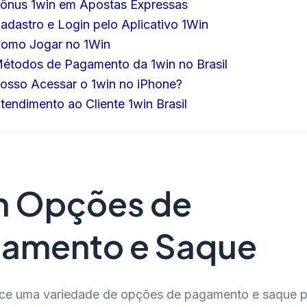
ônus 1win em Apostas Expressas
adastro e Login pelo Aplicativo 1Win
omo Jogar no 1Win
étodos de Pagamento da 1win no Brasil
osso Acessar o 1win no iPhone?
tendimento ao Cliente 1win Brasil
n Opções de
amento e Saque
ece uma variedade de opções de pagamento e saque p