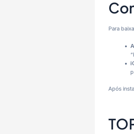
Com
Para baixa
A
“
i
p
Após insta
TOP