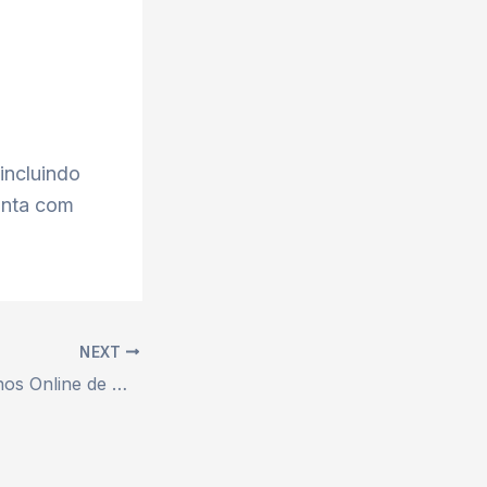
incluindo
conta com
NEXT
Los Mejores Casinos Online de México 2024 para Jugar en Línea