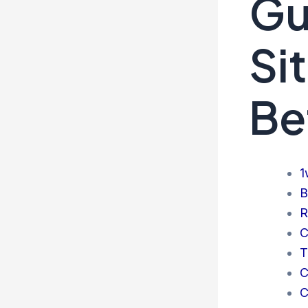
Gu
Si
Be
1
B
R
C
T
C
C