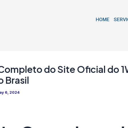
HOME
SERVI
Completo do Site Oficial do 1
o Brasil
ay 6, 2024