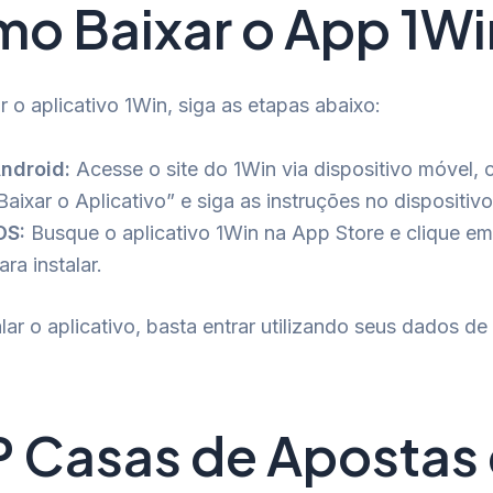
o Baixar o App 1Wi
r o aplicativo 1Win, siga as etapas abaixo:
ndroid:
Acesse o site do 1Win via dispositivo móvel, 
Baixar o Aplicativo” e siga as instruções no dispositivo
OS:
Busque o aplicativo 1Win na App Store e clique em
ara instalar.
lar o aplicativo, basta entrar utilizando seus dados de
 Casas de Apostas