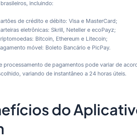
brasileiros, incluindo:
artões de crédito e débito: Visa e MasterCard;
arteiras eletrônicas: Skrill, Neteller e ecoPayz;
riptomoedas: Bitcoin, Ethereum e Litecoin;
agamento móvel: Boleto Bancário e PicPay.
e processamento de pagamentos pode variar de acor
olhido, variando de instantâneo a 24 horas úteis.
efícios do Aplicati
n