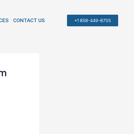
CES
CONTACT US
+1 858-449-8705
om