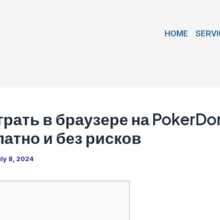
HOME
SERVI
грать в браузере на PokerD
атно и без рисков
ly 8, 2024