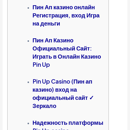
Пин Ап казино онлайн
Регистрация, вход Игра
на деньги
Пин Ап Казино
Официальный Сайт:
Играть в Онлайн Казино
Pin Up
Pin Up Casino (Пин ап
казино) вход на
официальный сайт ✓
Зеркало
Надежность платформы