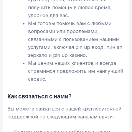
получить помощь в любое время,
удобное для вас.
Мы готовы помочь вам с любыми
вопросами или проблемами,
связанными с пользованием нашими
услугами, включая pin up вход, пин ап
зеркало и pin up казино.
Мы ценим наших клиентов и всегда
стремимся предложить им наилучший
сервис.
Как связаться с нами?
Вы можете связаться с нашей круглосуточной
поддержкой по следующим каналам связи: