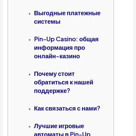
Выгодные платежные
системы
Pin-Up Casino: общая
информация про
онлайн-казино
Почему стоит
обратиться к нашей
поддержке?
Как связаться с нами?
Лучшие игровые
автоматы в Pin-Up