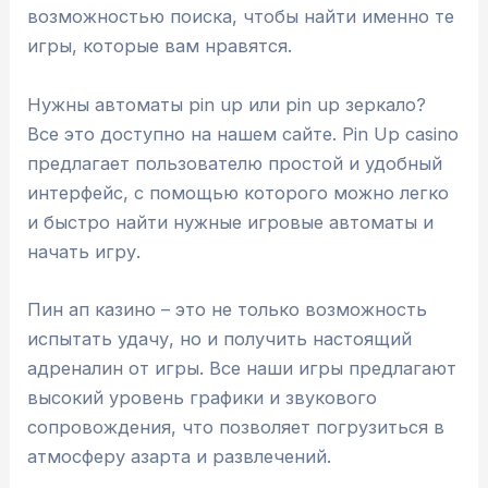
возможностью поиска, чтобы найти именно те
игры, которые вам нравятся.
Нужны автоматы pin up или pin up зеркало?
Все это доступно на нашем сайте. Pin Up casino
предлагает пользователю простой и удобный
интерфейс, с помощью которого можно легко
и быстро найти нужные игровые автоматы и
начать игру.
Пин ап казино – это не только возможность
испытать удачу, но и получить настоящий
адреналин от игры. Все наши игры предлагают
высокий уровень графики и звукового
сопровождения, что позволяет погрузиться в
атмосферу азарта и развлечений.