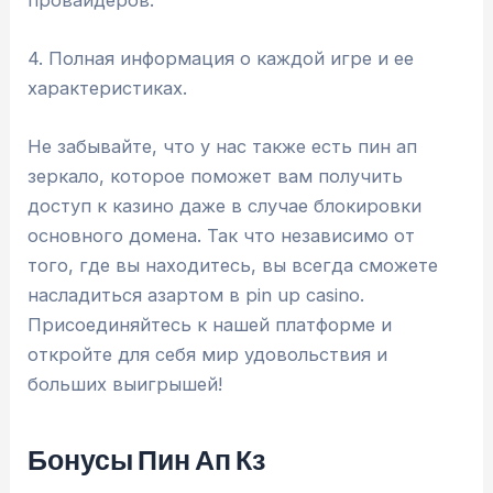
4. Полная информация о каждой игре и ее
характеристиках.
Не забывайте, что у нас также есть пин ап
зеркало, которое поможет вам получить
доступ к казино даже в случае блокировки
основного домена. Так что независимо от
того, где вы находитесь, вы всегда сможете
насладиться азартом в pin up casino.
Присоединяйтесь к нашей платформе и
откройте для себя мир удовольствия и
больших выигрышей!
Бонусы Пин Ап Кз