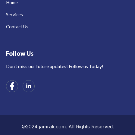
Home
Services
Contact Us
Follow Us
Don’t miss our future updates! Follow us Today!
©2024 jamrak.com. All Rights Reserved.