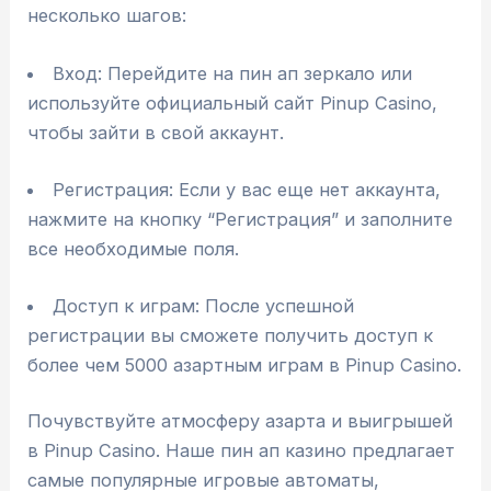
несколько шагов:
Вход: Перейдите на пин ап зеркало или
используйте официальный сайт Pinup Casino,
чтобы зайти в свой аккаунт.
Регистрация: Если у вас еще нет аккаунта,
нажмите на кнопку “Регистрация” и заполните
все необходимые поля.
Доступ к играм: После успешной
регистрации вы сможете получить доступ к
более чем 5000 азартным играм в Pinup Casino.
Почувствуйте атмосферу азарта и выигрышей
в Pinup Casino. Наше пин ап казино предлагает
самые популярные игровые автоматы,