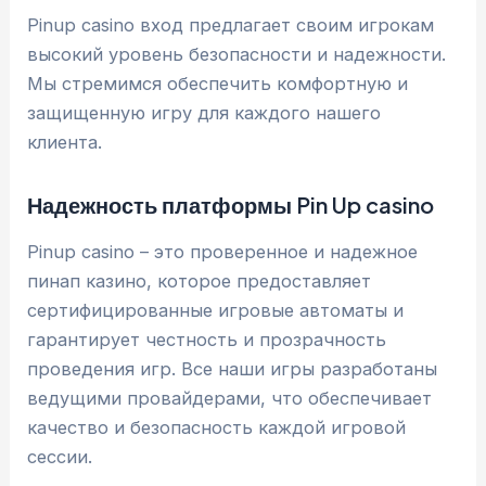
Pinup casino вход предлагает своим игрокам
высокий уровень безопасности и надежности.
Мы стремимся обеспечить комфортную и
защищенную игру для каждого нашего
клиента.
Надежность платформы Pin Up casino
Pinup casino – это проверенное и надежное
пинап казино, которое предоставляет
сертифицированные игровые автоматы и
гарантирует честность и прозрачность
проведения игр. Все наши игры разработаны
ведущими провайдерами, что обеспечивает
качество и безопасность каждой игровой
сессии.