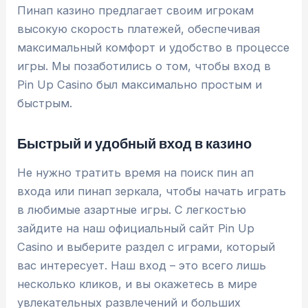
Пинап казино предлагает своим игрокам
высокую скорость платежей, обеспечивая
максимальный комфорт и удобство в процессе
игры. Мы позаботились о том, чтобы вход в
Pin Up Casino был максимально простым и
быстрым.
Быстрый и удобный вход в казино
Не нужно тратить время на поиск пин ап
входа или пинап зеркала, чтобы начать играть
в любимые азартные игры. С легкостью
зайдите на наш официальный сайт Pin Up
Casino и выберите раздел с играми, который
вас интересует. Наш вход – это всего лишь
несколько кликов, и вы окажетесь в мире
увлекательных развлечений и больших