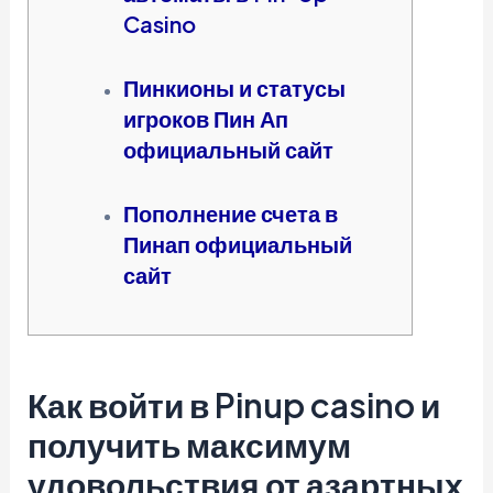
Casino
Пинкионы и статусы
игроков Пин Ап
официальный сайт
Пополнение счета в
Пинап официальный
сайт
Как войти в Pinup casino и
получить максимум
удовольствия от азартных