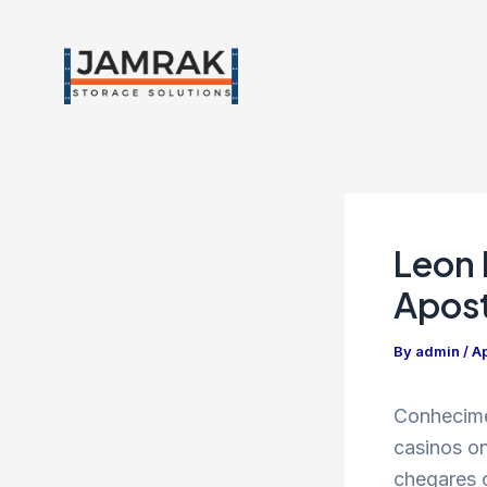
Skip
Post
to
navigation
content
Leon 
Apos
By
admin
/
Ap
Conhecime
casinos on
chegares 