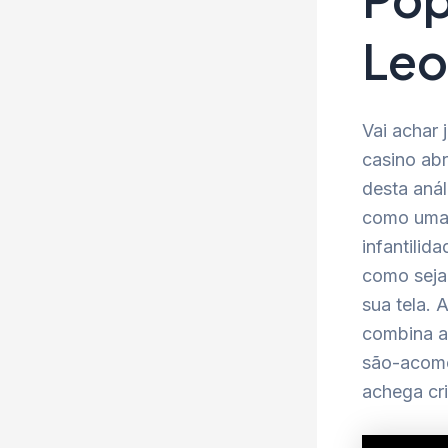
Leo
Vai achar 
casino ab
desta anál
como uma 
infantilid
como seja
sua tela. 
combina ab
são-acome
achega cr