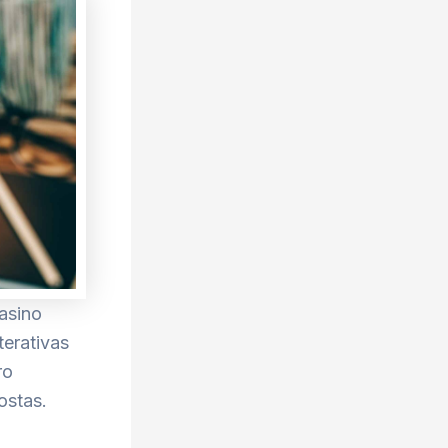
asino
terativas
ro
ostas.