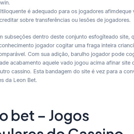
win.
ltiloquente é adequado para os jogadores afimdeque
creditar sobre transferências ou lesões de jogadores.
 subseções dentro deste conjunto esfogíteado site, 
onhecimento jogador cogitar uma fraga inteira crianc
omparável. Com sua adição, barulho jogador pode cog
ade acabamento aquele vado jogou acima afinar site 
utro cassino. Esta bandagem do site é vez para a con
es da Leon Bet.
o bet – Jogos
ulares do Cassino