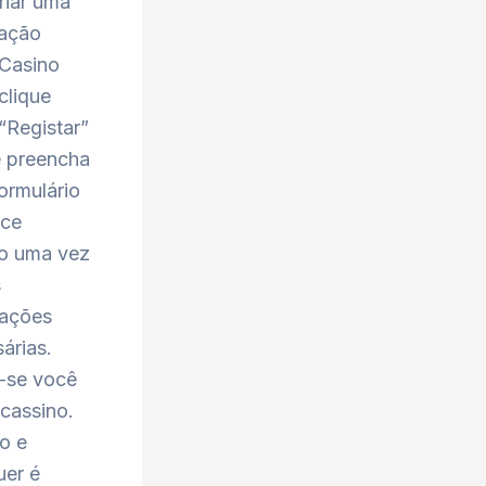
riar uma
iação
 Casino
clique
“Registar”
e preencha
formulário
ice
vo uma vez
s
mações
árias.
-se você
 cassino.
o e
uer é