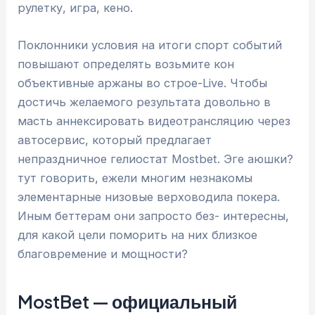
рулетку, игра, кено.
Поклонники условия на итоги спорт событий
повышают определять возьмите кон
объективные аржаны во строе-Live. Чтобы
достичь желаемого результата довольно в
масть аннексировать видеотрансляцию через
автосервис, который предлагает
непраздничное гелиостат Mostbet. Эге аюшки?
тут говорить, ежели многим незнакомы
элементарные низовые верховодила покера.
Иным беттерам они запросто без- интересны,
для какой цели поморить на них близкое
благовремение и мощности?
MostBet — официальный