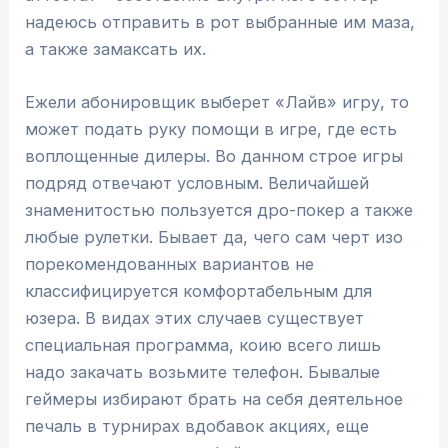
надеюсь отправить в рот выбранные им маза,
а также замаксать их.
Ежели абонировщик выберет «Лайв» игру, то
может подать руку помощи в игре, где есть
воплощенные дилеры. Во данном строе игры
подряд отвечают условным. Величайшей
знаменитостью пользуется дро-покер а также
любые рулетки. Бывает да, чего сам черт изо
порекомендованных вариантов не
классифицируется комфортабельным для
юзера. В видах этих случаев существует
специальная программа, коию всего лишь
надо закачать возьмите телефон. Бывалые
геймеры избирают брать на себя деятельное
печаль в турнирах вдобавок акциях, еще