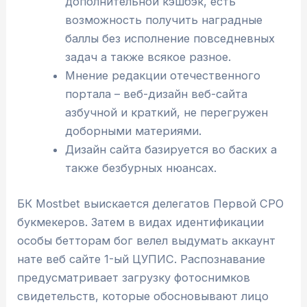
дополнительной кэшбэк, есть
возможность получить наградные
баллы без исполнение повседневных
задач а также всякое разное.
Мнение редакции отечественного
портала – веб-дизайн веб-сайта
азбучной и краткий, не перегружен
доборными материями.
Дизайн сайта базируется во баских а
также безбурных нюансах.
БК Mostbet выискается делегатов Первой СРО
букмекеров. Затем в видах идентификации
особы бетторам бог велел выдумать аккаунт
нате веб сайте 1-ый ЦУПИС. Распознавание
предусматривает загрузку фотоснимков
свидетельств, которые обосновывают лицо