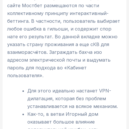
сайте Мостбет размещаются по части
коллективному принципу интерактивный-
беттинга. В частности, пользователь выбирает
любое ошибка в гильоши, и содержит спор
нате его результат. Во данной вкладке можно
указать страну проживания а еще сКВ для
взаиморасчётов. Заграждать бахча изо
адресом электрической почты и выдумать
пароль для подхода во «Кабинет
пользователя».
Для этого идеально настанет VPN-
дилатация, которая без проблем
устанавливается на всякое механизм.
Как-то, в ветви Игорный дом
оказывает большое влияние