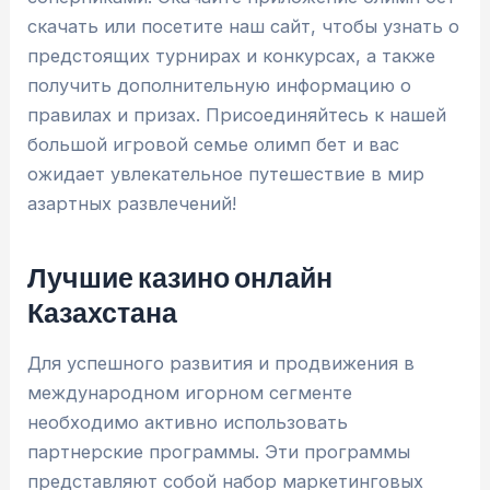
скачать или посетите наш сайт, чтобы узнать о
предстоящих турнирах и конкурсах, а также
получить дополнительную информацию о
правилах и призах. Присоединяйтесь к нашей
большой игровой семье олимп бет и вас
ожидает увлекательное путешествие в мир
азартных развлечений!
Лучшие казино онлайн
Казахстана
Для успешного развития и продвижения в
международном игорном сегменте
необходимо активно использовать
партнерские программы. Эти программы
представляют собой набор маркетинговых