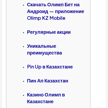
Скачать Олимп Бет на
Андроид — приложение
Olimp KZ Mobile
Регулярные акции
Уникальные
преимущества
Pin Up в Казахстане
Пин Ап Казахстан
Казино Олимп в
Казахстане