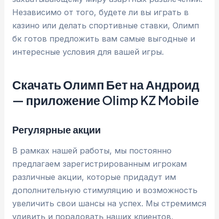
Независимо от того, будете ли вы играть в
казино или делать спортивные ставки, Олимп
бк готов предложить вам самые выгодные и
интересные условия для вашей игры.
Скачать Олимп Бет на Андроид
— приложение Olimp KZ Mobile
Регулярные акции
В рамках нашей работы, мы постоянно
предлагаем зарегистрированным игрокам
различные акции, которые придадут им
дополнительную стимуляцию и возможность
увеличить свои шансы на успех. Мы стремимся
удивить и порадовать наших клиентов,