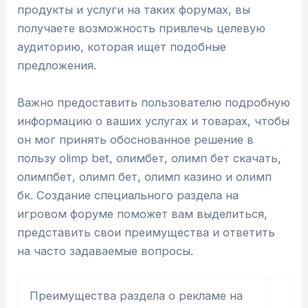
продукты и услуги на таких форумах, вы
получаете возможность привлечь целевую
аудиторию, которая ищет подобные
предложения.
Важно предоставить пользователю подробную
информацию о ваших услугах и товарах, чтобы
он мог принять обоснованное решение в
пользу оlimp bet, олимбет, олимп бет скачать,
олимпбет, олимп бет, олимп казино и олимп
бк. Создание специального раздела на
игровом форуме поможет вам выделиться,
представить свои преимущества и ответить
на часто задаваемые вопросы.
Преимущества раздела о рекламе на