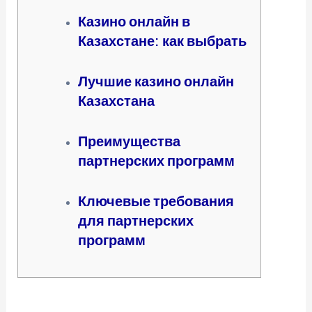
Казино онлайн в
Казахстане: как выбрать
Лучшие казино онлайн
Казахстана
Преимущества
партнерских программ
Ключевые требования
для партнерских
программ