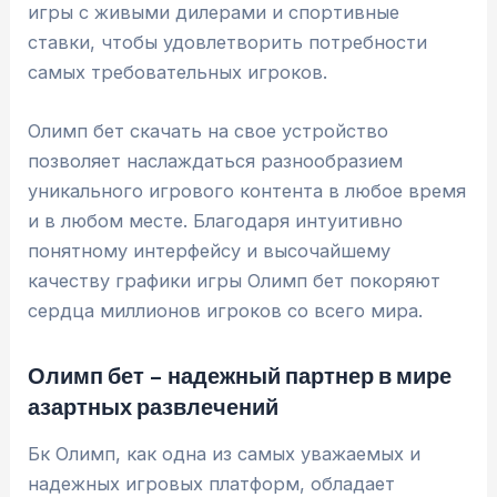
игры с живыми дилерами и спортивные
ставки, чтобы удовлетворить потребности
самых требовательных игроков.
Олимп бет скачать на свое устройство
позволяет наслаждаться разнообразием
уникального игрового контента в любое время
и в любом месте. Благодаря интуитивно
понятному интерфейсу и высочайшему
качеству графики игры Олимп бет покоряют
сердца миллионов игроков со всего мира.
Олимп бет – надежный партнер в мире
азартных развлечений
Бк Олимп, как одна из самых уважаемых и
надежных игровых платформ, обладает