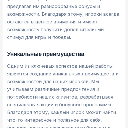
предлагая им разнообразные бонусы и
возможности. Благодаря этому, игроки всегда
остаются в центре внимания и имеют
возможность получить дополнительный
стимул для игры и победы.
Уникальные преимущества
Одним из ключевых аспектов нашей работы
является создание уникальных преимуществ и
возможностей для наших игроков. Мы
учитываем различные предпочтения и
потребности наших клиентов, разрабатывая
специальные акции и бонусные программы.
Благодаря этому, каждый игрок может найти
что-то интересное и полезное для себя,
получив доступ к эксклюзивным бонусам и