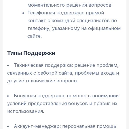
моментального решения вопросов.
Телефонная поддержка: прямой
контакт с командой специалистов по
телефону, указанному на официальном
сайте.
Типы Поддержки
Техническая поддержка: решение проблем,
связанных с работой сайта, проблемы входа и
другие технические вопросы.
Бонусная поддержка: помощь в понимании
условий предоставления бонусов и правил их
использования.
Аккаунт-менеджер: персональная помощь