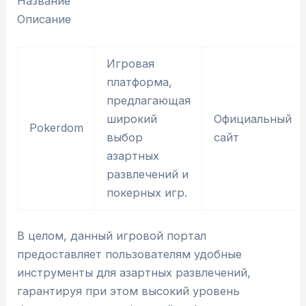
Название
Описание
Игровая
платформа,
предлагающая
широкий
Официальный
Pokerdom
выбор
сайт
азартных
развлечений и
покерных игр.
В целом, данный игровой портал
предоставляет пользователям удобные
инструменты для азартных развлечений,
гарантируя при этом высокий уровень