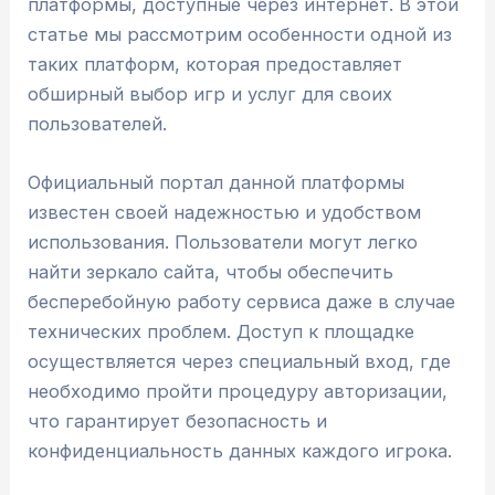
платформы, доступные через интернет. В этой
статье мы рассмотрим особенности одной из
таких платформ, которая предоставляет
обширный выбор игр и услуг для своих
пользователей.
Официальный портал данной платформы
известен своей надежностью и удобством
использования. Пользователи могут легко
найти зеркало сайта, чтобы обеспечить
бесперебойную работу сервиса даже в случае
технических проблем. Доступ к площадке
осуществляется через специальный вход, где
необходимо пройти процедуру авторизации,
что гарантирует безопасность и
конфиденциальность данных каждого игрока.