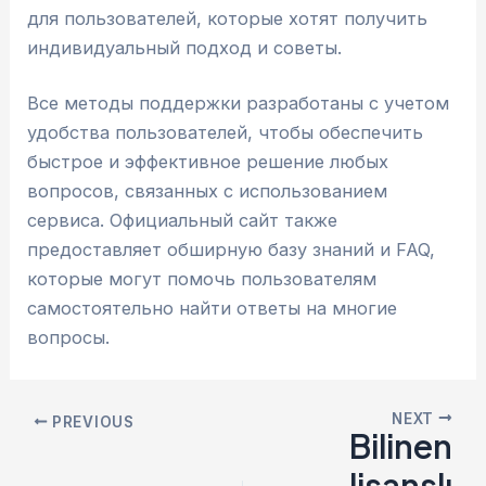
для пользователей, которые хотят получить
индивидуальный подход и советы.
Все методы поддержки разработаны с учетом
удобства пользователей, чтобы обеспечить
быстрое и эффективное решение любых
вопросов, связанных с использованием
сервиса. Официальный сайт также
предоставляет обширную базу знаний и FAQ,
которые могут помочь пользователям
самостоятельно найти ответы на многие
вопросы.
NEXT
PREVIOUS
Bilinen
lisanslı