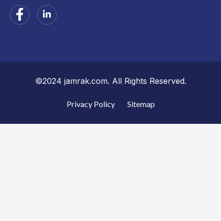
©2024 jamrak.com. All Rights Reserved.
Privacy Policy
Sitemap