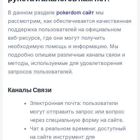
В данном разделе
pokerdom сайт
мы
рассмотрим, как обеспечивается качественная
поддержка пользователей на официальном
веб-ресурсе, где они могут получить
необходимую помощь и информацию. Мы
подробно опишем различные каналы связи и
методы, используемые для удовлетворения
запросов пользователей.
Каналы Связи
Электронная почта: пользователи
могут отправить запрос или вопрос
через специальную форму на сайте.
Чат в реальном времени: доступный
на сайте инструмент для