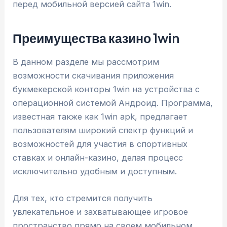
перед мобильной версией сайта 1win.
Преимущества казино 1win
В данном разделе мы рассмотрим
возможности скачивания приложения
букмекерской конторы 1win на устройства с
операционной системой Андроид. Программа,
известная также как 1win apk, предлагает
пользователям широкий спектр функций и
возможностей для участия в спортивных
ставках и онлайн-казино, делая процесс
исключительно удобным и доступным.
Для тех, кто стремится получить
увлекательное и захватывающее игровое
пространство прямо на своем мобильном