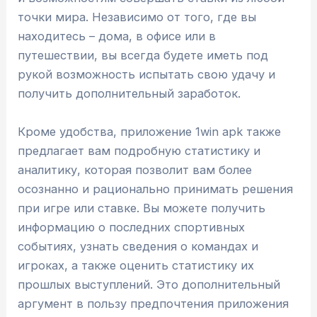
точки мира. Независимо от того, где вы
находитесь – дома, в офисе или в
путешествии, вы всегда будете иметь под
рукой возможность испытать свою удачу и
получить дополнительный заработок.
Кроме удобства, приложение 1win apk также
предлагает вам подробную статистику и
аналитику, которая позволит вам более
осознанно и рационально принимать решения
при игре или ставке. Вы можете получить
информацию о последних спортивных
событиях, узнать сведения о командах и
игроках, а также оценить статистику их
прошлых выступлений. Это дополнительный
аргумент в пользу предпочтения приложения