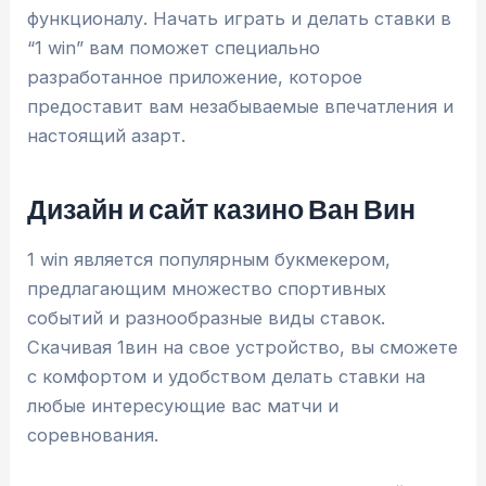
функционалу. Начать играть и делать ставки в
“1 win” вам поможет специально
разработанное приложение, которое
предоставит вам незабываемые впечатления и
настоящий азарт.
Дизайн и сайт казино Ван Вин
1 win является популярным букмекером,
предлагающим множество спортивных
событий и разнообразные виды ставок.
Скачивая 1вин на свое устройство, вы сможете
с комфортом и удобством делать ставки на
любые интересующие вас матчи и
соревнования.