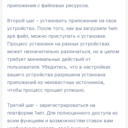
приложения с файловых ресурсов.
Второй шаг – установить приложение на свое
устройство. После того, как вы загрузили 1win
apk файл, можно приступать к установке.
Процесс установки на разных устройствах
может незначительно различаться, но в целом
требует минимальных действий от
пользователя. Убедитесь, что в настройках
вашего устройства разрешена установка
приложений из неизвестных источников,
чтобы процесс прошел успешно.
Третий шаг – зарегистрироваться на
платформе 1win. Для полноценного доступа ко
всем функциям и возможностям ставок вам