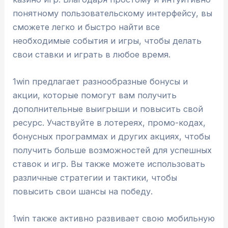
понятному пользовательскому интерфейсу, вы
сможете легко и быстро найти все
необходимые события и игры, чтобы делать
свои ставки и играть в любое время.
1win предлагает разнообразные бонусы и
акции, которые помогут вам получить
дополнительные выигрыши и повысить свой
ресурс. Участвуйте в лотереях, промо-кодах,
бонусных программах и других акциях, чтобы
получить больше возможностей для успешных
ставок и игр. Вы также можете использовать
различные стратегии и тактики, чтобы
повысить свои шансы на победу.
1win также активно развивает свою мобильную