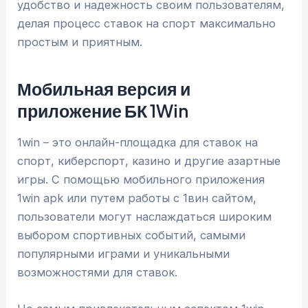
удобство и надежность своим пользователям,
делая процесс ставок на спорт максимально
простым и приятным.
Мобильная версия и
приложение БК 1Win
1win – это онлайн-площадка для ставок на
спорт, киберспорт, казино и другие азартные
игры. С помощью мобильного приложения
1win apk или путем работы с 1вин сайтом,
пользователи могут наслаждаться широким
выбором спортивных событий, самыми
популярными играми и уникальными
возможностями для ставок.