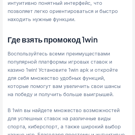
интуитивно понятный интерфейс, что
позволяет легко ориентироваться и быстро
находить нужные функции.
Где взять промокод 1win
Воспользуйтесь всеми преимуществами
популярной платформы игровых ставок и
казино 1win! Установите 1win apk и откройте
для себя множество удобных функций,
которые помогут вам увеличить свои шансы
на победу и получить больше выигрышей.
В 1win вы найдете множество возможностей
для успешных ставок на различные виды
спорта, киберспорт, а также широкий выбор
казино игр. Благодаря простому и интуитивно