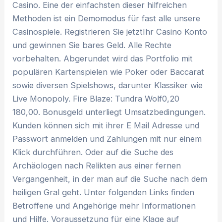
Casino. Eine der einfachsten dieser hilfreichen
Methoden ist ein Demomodus für fast alle unsere
Casinospiele. Registrieren Sie jetztIhr Casino Konto
und gewinnen Sie bares Geld. Alle Rechte
vorbehalten. Abgerundet wird das Portfolio mit
populären Kartenspielen wie Poker oder Baccarat
sowie diversen Spielshows, darunter Klassiker wie
Live Monopoly. Fire Blaze: Tundra Wolf0,20
180,00. Bonusgeld unterliegt Umsatzbedingungen.
Kunden können sich mit ihrer E Mail Adresse und
Passwort anmelden und Zahlungen mit nur einem
Klick durchführen. Oder auf die Suche des
Archäologen nach Relikten aus einer fernen
Vergangenheit, in der man auf die Suche nach dem
heiligen Gral geht. ‍Unter folgenden Links finden
Betroffene und Angehörige mehr Informationen
und Hilfe. Voraussetzung für eine Klage auf