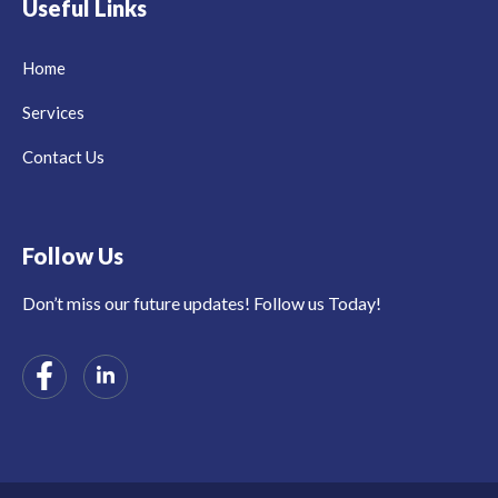
Useful Links
Home
Services
Contact Us
Follow Us
Don’t miss our future updates! Follow us Today!