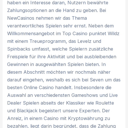
haben ein Interesse daran, Nutzern bewährte
Zahlungsoptionen an die Hand zu geben. Bei
NewCasinos nehmen wir das Thema
verantwortliches Spielen sehr ernst. Neben dem
Willkommensangebot im Top Casino punktet Wildz
mit einem Treueprogramm, das Levelz und
Spinbacks umfasst, welche Spielern zusätzliche
Freispiele für ihre Aktivität und bei ausbleibenden
Gewinnen in ausgewählten Spielen bieten. In
diesem Abschnitt möchten wir nochmals näher
darauf eingehen, weshalb es sich bei Seven um das
besten Online Casino handelt. Insbesondere die
Auswahl an verschiedensten Gameshows und Live
Dealer Spielen abseits der Klassiker wie Roulette
und Blackjack begeistert unsere Experten. Der
Anreiz, in einem Casino mit Kryptowährung zu
bezahlen, liegt darin begründet, dass die Zahlung