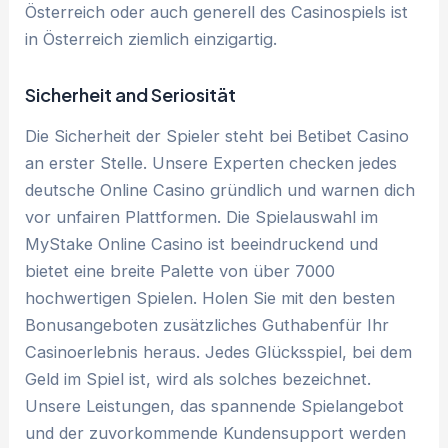
Österreich oder auch generell des Casinospiels ist
in Österreich ziemlich einzigartig.
Sicherheit and Seriosität
Die Sicherheit der Spieler steht bei Betibet Casino
an erster Stelle. Unsere Experten checken jedes
deutsche Online Casino gründlich und warnen dich
vor unfairen Plattformen. Die Spielauswahl im
MyStake Online Casino ist beeindruckend und
bietet eine breite Palette von über 7000
hochwertigen Spielen. Holen Sie mit den besten
Bonusangeboten zusätzliches Guthabenfür Ihr
Casinoerlebnis heraus. Jedes Glücksspiel, bei dem
Geld im Spiel ist, wird als solches bezeichnet.
Unsere Leistungen, das spannende Spielangebot
und der zuvorkommende Kundensupport werden