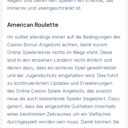
Regeln und bieten den Spielern ein Erlebnis, das
immersiv und uneingeschränkt ist.
American Roulette
Ihr solltet allerdings immer auf die Bedingungen des
Casino Bonus Angebots achten, damit eurem
Online Spielerlebnis nichts im Wege steht. Diese
sind in den einzelnen Ländern recht ähnlich und
dienen dazu, dass ein sicheres Spiel gewährleistet
und der Jugendschutz eingehalten wird. Dies führt
zu kontinuierlichen Updates und Erweiterungen
des Online Casino Spiele Angebots, das sowohl
neue als auch bestehende Spieler begeistert. Dazu
gehört, dass das eingezahlte Guthaben innerhalb
eines bestimmten Zeitraumes um ein Vielfaches
durchgespielt worden sein muss. Damit können Sie