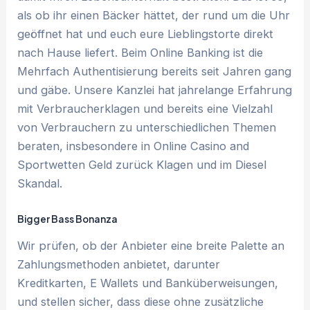
als ob ihr einen Bäcker hättet, der rund um die Uhr
geöffnet hat und euch eure Lieblingstorte direkt
nach Hause liefert. Beim Online Banking ist die
Mehrfach Authentisierung bereits seit Jahren gang
und gäbe. Unsere Kanzlei hat jahrelange Erfahrung
mit Verbraucherklagen und bereits eine Vielzahl
von Verbrauchern zu unterschiedlichen Themen
beraten, insbesondere in Online Casino and
Sportwetten Geld zurück Klagen und im Diesel
Skandal.
Bigger Bass Bonanza
Wir prüfen, ob der Anbieter eine breite Palette an
Zahlungsmethoden anbietet, darunter
Kreditkarten, E Wallets und Banküberweisungen,
und stellen sicher, dass diese ohne zusätzliche