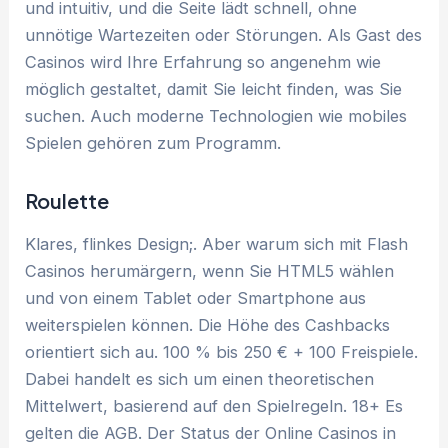
und intuitiv, und die Seite lädt schnell, ohne
unnötige Wartezeiten oder Störungen. Als Gast des
Casinos wird Ihre Erfahrung so angenehm wie
möglich gestaltet, damit Sie leicht finden, was Sie
suchen. Auch moderne Technologien wie mobiles
Spielen gehören zum Programm.
Roulette
Klares, flinkes Design;. Aber warum sich mit Flash
Casinos herumärgern, wenn Sie HTML5 wählen
und von einem Tablet oder Smartphone aus
weiterspielen können. Die Höhe des Cashbacks
orientiert sich au. 100 % bis 250 € + 100 Freispiele.
Dabei handelt es sich um einen theoretischen
Mittelwert, basierend auf den Spielregeln. 18+ Es
gelten die AGB. Der Status der Online Casinos in