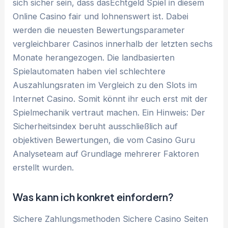
sich sicher sein, dass dasEchtgeld Spiel in diesem
Online Casino fair und lohnenswert ist. Dabei
werden die neuesten Bewertungsparameter
vergleichbarer Casinos innerhalb der letzten sechs
Monate herangezogen. Die landbasierten
Spielautomaten haben viel schlechtere
Auszahlungsraten im Vergleich zu den Slots im
Internet Casino. Somit könnt ihr euch erst mit der
Spielmechanik vertraut machen. Ein Hinweis: Der
Sicherheitsindex beruht ausschließlich auf
objektiven Bewertungen, die vom Casino Guru
Analyseteam auf Grundlage mehrerer Faktoren
erstellt wurden.
Was kann ich konkret einfordern?
Sichere Zahlungsmethoden Sichere Casino Seiten