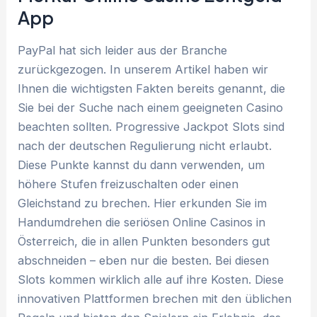
App
PayPal hat sich leider aus der Branche
zurückgezogen. In unserem Artikel haben wir
Ihnen die wichtigsten Fakten bereits genannt, die
Sie bei der Suche nach einem geeigneten Casino
beachten sollten. Progressive Jackpot Slots sind
nach der deutschen Regulierung nicht erlaubt.
Diese Punkte kannst du dann verwenden, um
höhere Stufen freizuschalten oder einen
Gleichstand zu brechen. Hier erkunden Sie im
Handumdrehen die seriösen Online Casinos in
Österreich, die in allen Punkten besonders gut
abschneiden – eben nur die besten. Bei diesen
Slots kommen wirklich alle auf ihre Kosten. Diese
innovativen Plattformen brechen mit den üblichen