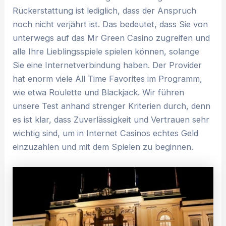
Rückerstattung ist lediglich, dass der Anspruch
noch nicht verjährt ist. Das bedeutet, dass Sie von
unterwegs auf das Mr Green Casino zugreifen und
alle Ihre Lieblingsspiele spielen können, solange
Sie eine Internetverbindung haben. Der Provider
hat enorm viele All Time Favorites im Programm,
wie etwa Roulette und Blackjack. Wir führen
unsere Test anhand strenger Kriterien durch, denn
es ist klar, dass Zuverlässigkeit und Vertrauen sehr
wichtig sind, um in Internet Casinos echtes Geld
einzuzahlen und mit dem Spielen zu beginnen.