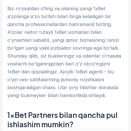
Biz ro‘yxatdan o‘ting va oilaning yangi 1xBet
a’zolariga a’zo bo‘lish bilan birga keladigan bir
qancha professionallardan bahramand bo‘ling.
A’zolar rieltor tufayli 1xBet xizmatlari bilan
o’ynashlari sababli, yangi qimor biznesining ramzi
bo’lgan yangi vakil jozibador sovringa ega bo’ladi.
Shunday qilib, siz bukkeringiz va odamlar o’rtasida
vositachi bo’lganingizdan beri o’z obro’ingizni
1xBet-dan qopladingiz. Ajoyib 1xBet agenti – bu
o’yin veb-sahifalarining jismoniy rozetkasini
boshqaradigan shaxs. Ular joriy tikishlar doirasida
yangi bukmeyker bilan hamkorlikda ishlaydi.
1xBet Partners bilan qancha pul
ishlashim mumkin?