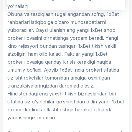
Obuna va tasdiqlash tugallangandan so’ng, 1xBet
rahbarlari istiqbolga o’zaro munosabatlarni
yuboradilar. Qaysi ulanish eng yangi 1xBet shop
broker ilovasini o’rnatishga yordam beradi. Yangi
kino rejissyori bundan tashqari 1xBet tikish vakili
a’zoligini ham olib keladi. Faktlar yangi 1xBet
broker ilovasiga qanday kirish kerakligi haqida
umumiy bo’ladi. Ajoyib 1xBet India brokeri sifatida
siz ishtirokchilar tomonidan amalga oshirilgan
tranzaksiyalaringizdan daromad olasiz.
Hindistondagi eng yaxshi tikish bizneslaridan biri
sifatida siz o’yinchilar qo’shilishdan oldin yangi 1xbet
promo-kodini faollashtirishga harakat qilganda
yaratishingiz mumkin.