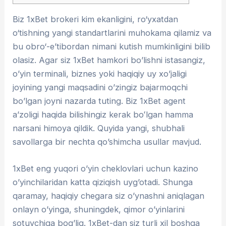
Biz 1xBet brokeri kim ekanligini, ro‘yxatdan
o‘tishning yangi standartlarini muhokama qilamiz va
bu obro‘-e’tibordan nimani kutish mumkinligini bilib
olasiz. Agar siz 1xBet hamkori bo’lishni istasangiz,
o’yin terminali, biznes yoki haqiqiy uy xo’jaligi
joyining yangi maqsadini o’zingiz bajarmoqchi
bo’lgan joyni nazarda tuting. Biz 1xBet agent
aʼzoligi haqida bilishingiz kerak boʻlgan hamma
narsani himoya qildik.
Quyida yangi, shubhali
savollarga bir nechta qo’shimcha usullar mavjud.
1xBet eng yuqori o’yin cheklovlari uchun kazino
o’yinchilaridan katta qiziqish uyg’otadi. Shunga
qaramay, haqiqiy chegara siz o’ynashni aniqlagan
onlayn o’yinga, shuningdek, qimor o’yinlarini
sotuvchiga bog’liq. 1xBet-dan siz turli xil boshqa