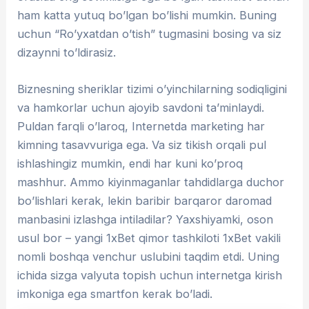
ham katta yutuq bo’lgan bo’lishi mumkin. Buning
uchun “Ro’yxatdan o’tish” tugmasini bosing va siz
dizaynni to’ldirasiz.
Biznesning sheriklar tizimi o’yinchilarning sodiqligini
va hamkorlar uchun ajoyib savdoni ta’minlaydi.
Puldan farqli o’laroq, Internetda marketing har
kimning tasavvuriga ega. Va siz tikish orqali pul
ishlashingiz mumkin, endi har kuni ko’proq
mashhur. Ammo kiyinmaganlar tahdidlarga duchor
bo’lishlari kerak, lekin baribir barqaror daromad
manbasini izlashga intiladilar? Yaxshiyamki, oson
usul bor – yangi 1xBet qimor tashkiloti 1xBet vakili
nomli boshqa venchur uslubini taqdim etdi. Uning
ichida sizga valyuta topish uchun internetga kirish
imkoniga ega smartfon kerak bo’ladi.