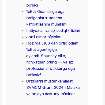
bo’ladi
1xBet Odamlarga ega
bo’lganlarni qancha
kafolatlashim mumkin?
Imtiyozlar va siz sodiqlik tizimi
Jonli qimor o’yinlari
Hozirda 5100 dan ortiq odam
1xBet agentligiga
aylandi. Shunday qilib,
ro’yxatdan o’ting — va siz
professional bukkerga ega
bo’lasiz!
Orzularni mustahkamlash:
SVMCM Grant 2024 l Malaka
va onlayn dasturiy ta’minot