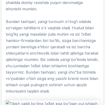
shaklida doimiy ravishda yuqori daromadga
ishonishi mumkin.
Bundan tashqari, yangi turmush o’rtog’i odatda
so’ralgan tahlillarni o’z vaqtida oladi. Hudud bilan
bog’liq yangi masalalar juda muhim va siz 1xBet
hamkor-firmalardan biri bo’lib, sizga barchamizga
yordam berishga e’tibor qaratadi va siz barcha
shikoyatlarni sinchkovlik bilan tahlil qilishga harakat
qilishingiz mumkin. Biz odatda yangi bo’limda kimdir,
shu jumladan 1xBet bilan ishlashni boshlashga
tayyormiz. Bundan tashqari, yangi sho”ba tizimida
ro’yxatdan o’tish sizga eng yaxshi brend nomi bilan
ishlash orqali pulingizni oshirish uchun ajoyib
imkoniyatni taqdim etadi.