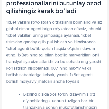
professionallarini butunlay ozod
qilishingiz kerak bo’ladi
1xBet vakilini ro’yxatdan o’tkazishni boshlang va siz
global qimor agentlariga ro’yxatdan o’tasiz, chunki
1xbet vakillari uning jamoasiga aylanadi. 1xbet
tizimidan qanday qilib pul ishlash va Hindistonda
1xBet agenti bo’lib qolish haqida o’qishni davom
eting. 1xBet-ning toj bilan bog’liq marvaridlari jonli
translyatsiya xizmatlaridir va bu sohada eng yaxshi
ko’rsatkich hisoblanadi. 007 ning maxfiy vakili
bo’lish sabablariga kelsak, yaxshi 1xBet agenti
bo’lish moliyaviy jihatdan ancha foydali!
Bizning o’ziga xos to’lov dizaynimiz o’z
o’yinchilaringiz uchun tuzilgan har bir
tranzaksiya uchun mukofotlanishingizni