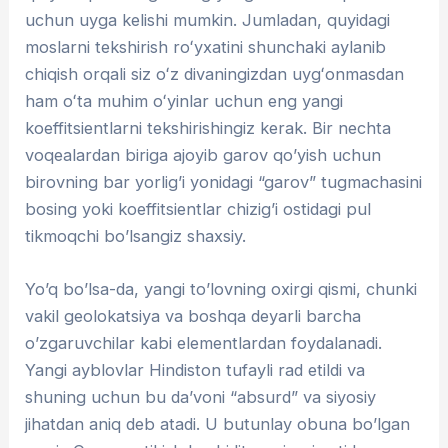
uchun uyga kelishi mumkin. Jumladan, quyidagi
moslarni tekshirish roʻyxatini shunchaki aylanib
chiqish orqali siz oʻz divaningizdan uygʻonmasdan
ham oʻta muhim oʻyinlar uchun eng yangi
koeffitsientlarni tekshirishingiz kerak. Bir nechta
voqealardan biriga ajoyib garov qo’yish uchun
birovning bar yorlig’i yonidagi “garov” tugmachasini
bosing yoki koeffitsientlar chizig’i ostidagi pul
tikmoqchi bo’lsangiz shaxsiy.
Yo’q bo’lsa-da, yangi to’lovning oxirgi qismi, chunki
vakil geolokatsiya va boshqa deyarli barcha
o’zgaruvchilar kabi elementlardan foydalanadi.
Yangi ayblovlar Hindiston tufayli rad etildi va
shuning uchun bu da’voni “absurd” va siyosiy
jihatdan aniq deb atadi. U butunlay obuna bo’lgan