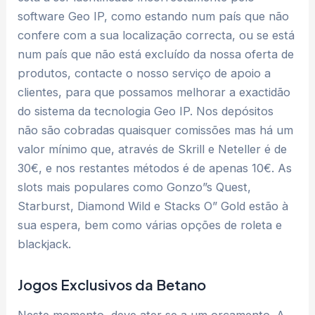
software Geo IP, como estando num país que não
confere com a sua localização correcta, ou se está
num país que não está excluído da nossa oferta de
produtos, contacte o nosso serviço de apoio a
clientes, para que possamos melhorar a exactidão
do sistema da tecnologia Geo IP. Nos depósitos
não são cobradas quaisquer comissões mas há um
valor mínimo que, através de Skrill e Neteller é de
30€, e nos restantes métodos é de apenas 10€. As
slots mais populares como Gonzo”s Quest,
Starburst, Diamond Wild e Stacks O” Gold estão à
sua espera, bem como várias opções de roleta e
blackjack.
Jogos Exclusivos da Betano
Neste momento, deve ater se a um orçamento. A