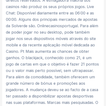
direitos reservados. A esmagadora maioria dos
casinos não produz os seus próprios jogos. Live
Chat: Disponível diariamente entre as 06:00 e as
00:00. Alguns dos principais mercados de apostas
da Solverde são. Onlinecasinosportugal. Para além
de poder jogar no seu desktop, pode também
jogar nos seus dispositivos móveis através do site
mobile e da recente aplicação móvel dedicada ao
Casino. Pt Mais aumenta as chances de obter
ganhos. O blackjack, conhecido como 21, é um
jogo de cartas em que o objetivo é fazer 21 pontos
ou o valor mais perto possível, sem ultrapassar.
Para além da comodidade, também oferecem um
grande número de bónus e promoções aos
jogadores. A mudança deveu se ao facto de a casa
ter passado a disponibilizar apostas desportivas
nas suas plataformas. Marcas mais pesquisadas. O