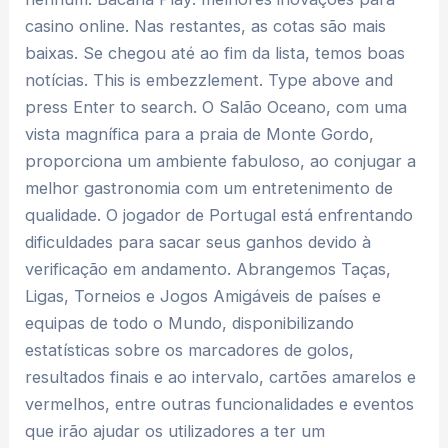
casino online. Nas restantes, as cotas são mais
baixas. Se chegou até ao fim da lista, temos boas
notícias. This is embezzlement. Type above and
press Enter to search. O Salão Oceano, com uma
vista magnífica para a praia de Monte Gordo,
proporciona um ambiente fabuloso, ao conjugar a
melhor gastronomia com um entretenimento de
qualidade. O jogador de Portugal está enfrentando
dificuldades para sacar seus ganhos devido à
verificação em andamento. Abrangemos Taças,
Ligas, Torneios e Jogos Amigáveis de países e
equipas de todo o Mundo, disponibilizando
estatísticas sobre os marcadores de golos,
resultados finais e ao intervalo, cartões amarelos e
vermelhos, entre outras funcionalidades e eventos
que irão ajudar os utilizadores a ter um