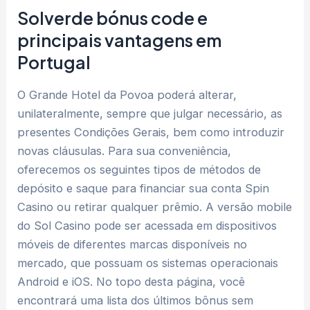
Solverde bónus code e
principais vantagens em
Portugal
O Grande Hotel da Povoa poderá alterar,
unilateralmente, sempre que julgar necessário, as
presentes Condições Gerais, bem como introduzir
novas cláusulas. Para sua conveniência,
oferecemos os seguintes tipos de métodos de
depósito e saque para financiar sua conta Spin
Casino ou retirar qualquer prêmio. A versão mobile
do Sol Casino pode ser acessada em dispositivos
móveis de diferentes marcas disponíveis no
mercado, que possuam os sistemas operacionais
Android e iOS. No topo desta página, você
encontrará uma lista dos últimos bônus sem