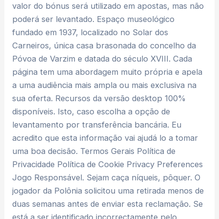
valor do bónus será utilizado em apostas, mas não
poderá ser levantado. Espaço museológico
fundado em 1937, localizado no Solar dos
Carneiros, única casa brasonada do concelho da
Póvoa de Varzim e datada do século XVIII. Cada
página tem uma abordagem muito própria e apela
a uma audiência mais ampla ou mais exclusiva na
sua oferta. Recursos da versão desktop 100%
disponíveis. Isto, caso escolha a opção de
levantamento por transferência bancária. Eu
acredito que esta informação vai ajudá lo a tomar
uma boa decisão. Termos Gerais Política de
Privacidade Política de Cookie Privacy Preferences
Jogo Responsável. Sejam caça níqueis, pôquer. O
jogador da Polônia solicitou uma retirada menos de
duas semanas antes de enviar esta reclamação. Se
está a ser identificado incorrectamente pelo