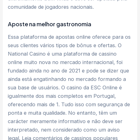
comunidade de jogadores nacionais.
Aposte na melhor gastronomia
Essa plataforma de apostas online oferece para os
seus clientes vários tipos de bônus e ofertas. O
National Casino é uma plataforma de cassino
online muito nova no mercado internacional, foi
fundado ainda no ano de 2021 e pode se dizer que
ainda está engatinhando no mercado formando a
sua base de usuários. O casino da ESC Online é
igualmente dos mais completos em Portugal,
oferecendo mais de 1. Tudo isso com segurança de
ponta e muita qualidade. No entanto, têm um
carácter meramente informativo e não deve ser
interpretado, nem considerado como um aviso
legal. Leia comentários de cassinos populares