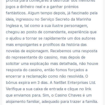
pronta para começares a desfrutar dos melhores
jogos a dinheiro real e a ganhar prémios
fantásticos. Algum tempo depois, já fascinado pela
ideia, ingressou no Serviço Secreto da Marinha
Inglesa e, tal como a sua ilustre personagem,
chegou ao posto de comandante, experiência que
o ajudou a tornar se rapidamente um dos autores
mais empolgantes e prolíficos da história das
novelas de espionagem. Recebemos uma resposta
do representante do cassino, mas depois de
solicitar uma explicação mais detalhada, não houve
resposta do cassino, então fomos forçados a
encerrar a reclamação como não resolvida. O
bônus expira em 3 dias. A NetBet Enterprises Ltd.
Verifique a sua caixa de entrada e clique no link
que enviamos para. Sim, o Casino Chaves é um
alojamento familiar, adequado para trazer a família.