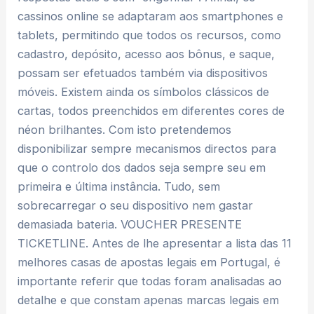
cassinos online se adaptaram aos smartphones e
tablets, permitindo que todos os recursos, como
cadastro, depósito, acesso aos bônus, e saque,
possam ser efetuados também via dispositivos
móveis. Existem ainda os símbolos clássicos de
cartas, todos preenchidos em diferentes cores de
néon brilhantes. Com isto pretendemos
disponibilizar sempre mecanismos directos para
que o controlo dos dados seja sempre seu em
primeira e última instância. Tudo, sem
sobrecarregar o seu dispositivo nem gastar
demasiada bateria. VOUCHER PRESENTE
TICKETLINE. Antes de lhe apresentar a lista das 11
melhores casas de apostas legais em Portugal, é
importante referir que todas foram analisadas ao
detalhe e que constam apenas marcas legais em