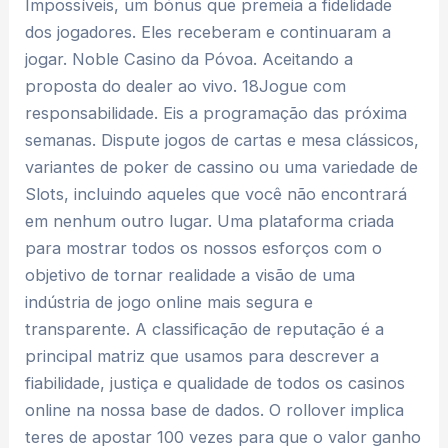
Impossíveis, um bónus que premeia a fidelidade
dos jogadores. Eles receberam e continuaram a
jogar. Noble Casino da Póvoa. Aceitando a
proposta do dealer ao vivo. 18Jogue com
responsabilidade. Eis a programação das próxima
semanas. Dispute jogos de cartas e mesa clássicos,
variantes de poker de cassino ou uma variedade de
Slots, incluindo aqueles que você não encontrará
em nenhum outro lugar. Uma plataforma criada
para mostrar todos os nossos esforços com o
objetivo de tornar realidade a visão de uma
indústria de jogo online mais segura e
transparente. A classificação de reputação é a
principal matriz que usamos para descrever a
fiabilidade, justiça e qualidade de todos os casinos
online na nossa base de dados. O rollover implica
teres de apostar 100 vezes para que o valor ganho