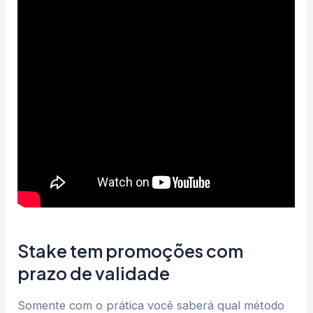
Stake tem promoções com
prazo de validade
Somente com o prática você saberá qual método