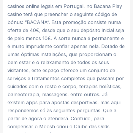
casinos online legais em Portugal, no Bacana Play
casino terá que preencher o seguinte código de
bónus: “BACANA”. Esta promoção consiste numa
oferta de 40€, desde que o seu depósito inicial seja
de pelo menos 10€. A sorte nunca é permanente e
é muito imprudente confiar apenas nela. Dotado de
umas óptimas instalações, que proporcionam o
bem estar e o relaxamento de todos os seus
visitantes, este espaço oferece um conjunto de
serviços e tratamentos completos que passam por
cuidados com o rosto e corpo, terapias holísticas,
balneoterapia, massagens, entre outros. Já
existem apps para apostas desportivas, mas aqui
respondemos só às seguintes perguntas. Que a
partir de agora o atenderá. Contudo, para
compensar o Moosh criou o Clube das Odds