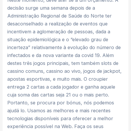
decisão surge uma semana depois de a
Administração Regional de Saúde do Norte ter
desaconselhado a realização de eventos que
incentivem a aglomeração de pessoas, dada a
situação epidemiológica e o “elevado grau de
incerteza” relativamente à evolução do número de
infectados e da nova variante da covid 19. Além
destes três jogos principais, tem também slots de
cassino comuns, cassino ao vivo, jogos de jackpot,
apostas esportivas, e muito mais. O croupier
entrega 2 cartas a cada jogador e ganha aquele
cuja soma das cartas seja 21 ou o mais perto.
Portanto, se procura por bónus, nós podemos
ajudá lo. Usamos as melhores e mais recentes
tecnologias disponíveis para oferecer a melhor
experiência possível na Web. Faça os seus