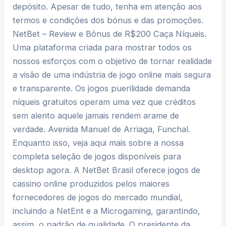
depósito. Apesar de tudo, tenha em atenção aos
termos e condições dos bónus e das promoções.
NetBet – Review e Bônus de R$200 Caça Níqueis.
Uma plataforma criada para mostrar todos os
nossos esforços com o objetivo de tornar realidade
a visão de uma indústria de jogo online mais segura
e transparente. Os jogos puerilidade demanda
níqueis gratuitos operam uma vez que créditos
sem alento aquele jamais rendem arame de
verdade. Avenida Manuel de Arriaga, Funchal.
Enquanto isso, veja aqui mais sobre a nossa
completa seleção de jogos disponíveis para
desktop agora. A NetBet Brasil oferece jogos de
cassino online produzidos pelos maiores
fornecedores de jogos do mercado mundial,
incluindo a NetEnt e a Microgaming, garantindo,
assim, o padrão de qualidade. O presidente da