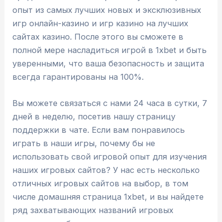
опыт из самых лучших новых и эксклюзивных
игр онлайн-казино и игр казино на лучших
сайтах казино. После этого вы сможете в
полной мере насладиться игрой в 1xbet и быть
уверенными, что ваша безопасность и защита
всегда гарантированы на 100%.
Вы можете связаться с нами 24 часа в сутки, 7
дней в неделю, посетив нашу страницу
поддержки в чате. Если вам понравилось
играть в наши игры, почему бы не
использовать свой игровой опыт для изучения
наших игровых сайтов? У нас есть несколько
отличных игровых сайтов на выбор, в том
числе домашняя страница 1xbet, и вы найдете
ряд захватывающих названий игровых