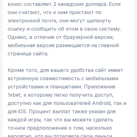
взнос составляет 2 канадских доллара. Если
они считают, что к ним пристают по
электронной почте, они могут щелкнуть
ссылку и сообщить об этом в свою систему.
Однако, в отличие от браузерной версии,
мобильная версия размещается на главной
странице сайта.
Кроме того, для вашего удобства сайт имеет
встроенную совместимость с мобильными
устройствами и планшетами. Приложение
1xbet, к которому легко получить доступ,
доступно как для пользователей Android, так и
для iOS. Процент выплат также указан для
каждой игры, так что вы можете сделать
точное предположение о том, насколько
вероятно, что вы потеряете свои деньги.