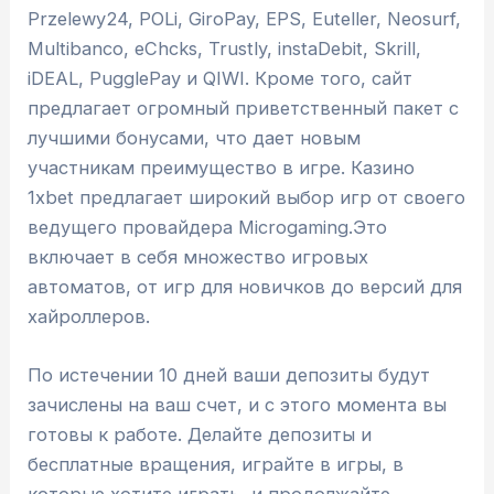
Przelewy24, POLi, GiroPay, EPS, Euteller, Neosurf,
Multibanco, eChcks, Trustly, instaDebit, Skrill,
iDEAL, PugglePay и QIWI. Кроме того, сайт
предлагает огромный приветственный пакет с
лучшими бонусами, что дает новым
участникам преимущество в игре. Казино
1xbet предлагает широкий выбор игр от своего
ведущего провайдера Microgaming.Это
включает в себя множество игровых
автоматов, от игр для новичков до версий для
хайроллеров.
По истечении 10 дней ваши депозиты будут
зачислены на ваш счет, и с этого момента вы
готовы к работе. Делайте депозиты и
бесплатные вращения, играйте в игры, в