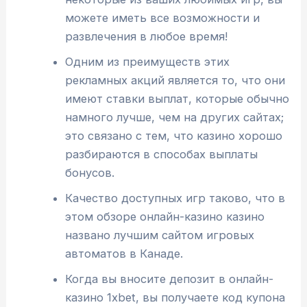
можете иметь все возможности и
развлечения в любое время!
Одним из преимуществ этих
рекламных акций является то, что они
имеют ставки выплат, которые обычно
намного лучше, чем на других сайтах;
это связано с тем, что казино хорошо
разбираются в способах выплаты
бонусов.
Качество доступных игр таково, что в
этом обзоре онлайн-казино казино
названо лучшим сайтом игровых
автоматов в Канаде.
Когда вы вносите депозит в онлайн-
казино 1xbet, вы получаете код купона