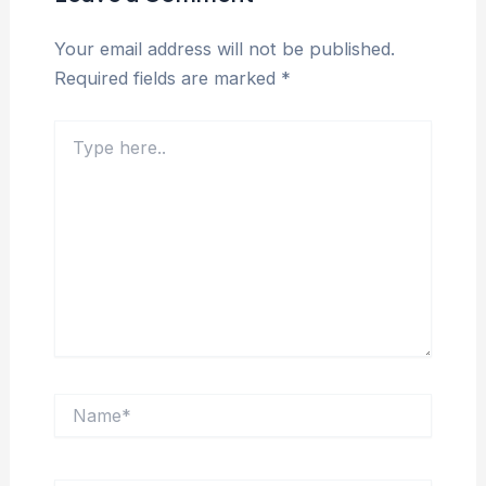
Your email address will not be published.
Required fields are marked
*
Type
here..
Name*