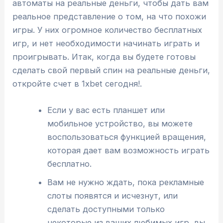
автоматы на реальные деньги, чтобы дать вам
реальное представление о том, на что похожи
игры. У них огромное количество бесплатных
игр, и нет необходимости начинать играть и
проигрывать. Итак, когда вы будете готовы
сделать свой первый спин на реальные деньги,
откройте счет в 1xbet сегодня!.
Если у вас есть планшет или
мобильное устройство, вы можете
воспользоваться функцией вращения,
которая дает вам возможность играть
бесплатно.
Вам не нужно ждать, пока рекламные
слоты появятся и исчезнут, или
сделать доступными только
некоторые из ваших любимых игр, вы