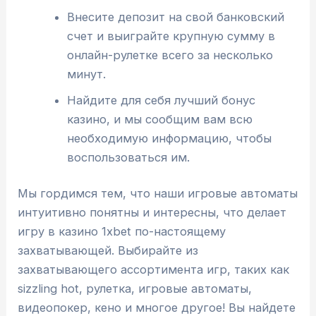
Внесите депозит на свой банковский
счет и выиграйте крупную сумму в
онлайн-рулетке всего за несколько
минут.
Найдите для себя лучший бонус
казино, и мы сообщим вам всю
необходимую информацию, чтобы
воспользоваться им.
Мы гордимся тем, что наши игровые автоматы
интуитивно понятны и интересны, что делает
игру в казино 1xbet по-настоящему
захватывающей. Выбирайте из
захватывающего ассортимента игр, таких как
sizzling hot, рулетка, игровые автоматы,
видеопокер, кено и многое другое! Вы найдете