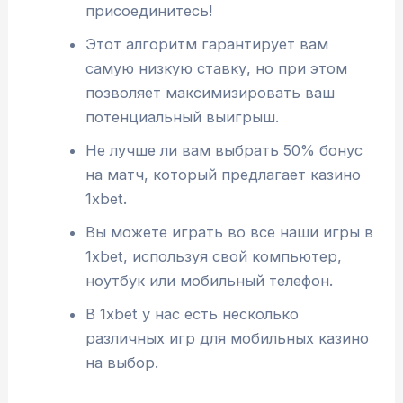
присоединитесь!
Этот алгоритм гарантирует вам
самую низкую ставку, но при этом
позволяет максимизировать ваш
потенциальный выигрыш.
Не лучше ли вам выбрать 50% бонус
на матч, который предлагает казино
1xbet.
Вы можете играть во все наши игры в
1xbet, используя свой компьютер,
ноутбук или мобильный телефон.
В 1xbet у нас есть несколько
различных игр для мобильных казино
на выбор.