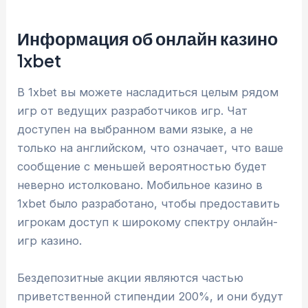
Информация об онлайн казино
1xbet
В 1xbet вы можете насладиться целым рядом
игр от ведущих разработчиков игр. Чат
доступен на выбранном вами языке, а не
только на английском, что означает, что ваше
сообщение с меньшей вероятностью будет
неверно истолковано. Мобильное казино в
1xbet было разработано, чтобы предоставить
игрокам доступ к широкому спектру онлайн-
игр казино.
Бездепозитные акции являются частью
приветственной стипендии 200%, и они будут