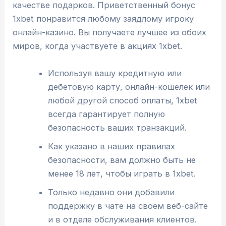
качестве подарков. Приветственный бонус
1xbet понравится любому заядлому игроку
онлайн-казино. Вы получаете лучшее из обоих
миров, когда участвуете в акциях 1xbet.
Используя вашу кредитную или
дебетовую карту, онлайн-кошелек или
любой другой способ оплаты, 1xbet
всегда гарантирует полную
безопасность ваших транзакций.
Как указано в наших правилах
безопасности, вам должно быть не
менее 18 лет, чтобы играть в 1xbet.
Только недавно они добавили
поддержку в чате на своем веб-сайте
и в отделе обслуживания клиентов.