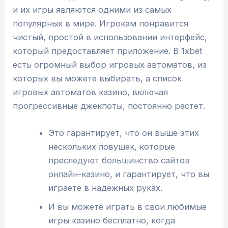
и их игры являются одними из самых
популярных в мире. Игрокам понравится
чистый, простой в использовании интерфейс,
который предоставляет приложение. В 1xbet
есть огромный выбор игровых автоматов, из
которых вы можете выбирать, а список
игровых автоматов казино, включая
прогрессивные джекпоты, постоянно растет.
Это гарантирует, что он выше этих
нескольких ловушек, которые
преследуют большинство сайтов
онлайн-казино, и гарантирует, что вы
играете в надежных руках.
И вы можете играть в свои любимые
игры казино бесплатно, когда