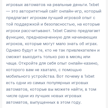
игровых автоматов на реальные деньги. 1xbet
— это авторитетный сайт онлайн-игр, который
предлагает игрокам лучший игровой опыт с
той поддержкой и безопасностью, на которые
игроки рассчитывают. 1xbet Casino предлагает
функцию, предназначенную для начинающих
игроков, которые могут мало знать об играх.
Однако будут и те, кто не так привлекателен и
сможет выходить только раз в месяц или
чаще. Откройте для себя опыт онлайн-казино,
которого вам не хватало, с помощью
мобильного устройства. Вот почему в 1xbet
есть одни из самых популярных игровых
автоматов, которые вы можете найти, в том
числе одни из лучших новых игровых
автоматов, выпущенных в этом году.