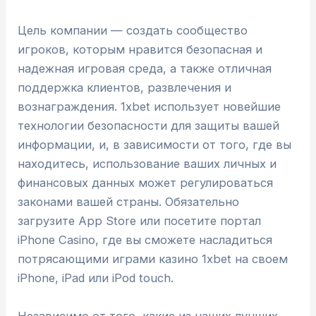
Цель компании — создать сообщество
игроков, которым нравится безопасная и
надежная игровая среда, а также отличная
поддержка клиентов, развлечения и
вознаграждения. 1xbet использует новейшие
технологии безопасности для защиты вашей
информации, и, в зависимости от того, где вы
находитесь, использование ваших личных и
финансовых данных может регулироваться
законами вашей страны. Обязательно
загрузите App Store или посетите портал
iPhone Casino, где вы сможете насладиться
потрясающими играми казино 1xbet на своем
iPhone, iPad или iPod touch.
Независимо от того, какие из наших лучших