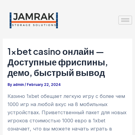
Skip
Post
to
navigation
content
1xbet casino онлайн —
Доступные фриспины,
демо, быстрый вывод
By
admin
/
February 22, 2024
Казино 1xbet обещает легкую игру с более чем
1000 игр на любой вкус на 8 мобильных
устройствах. Приветственный пакет для новых
игроков стоимостью 1000 евро в 1xbet
означает, что вы можете начать играть в