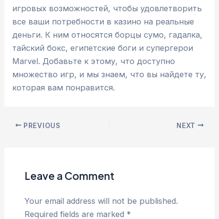
игровых возможностей, чтобы удовлетворить
все ваши потребности в казино на реальные
деньги. К ним относятся борцы сумо, гадалка,
тайский бокс, египетские боги и супергерои
Marvel. Добавьте к этому, что доступно
множество игр, и мы знаем, что вы найдете ту,
которая вам понравится.
PREVIOUS
NEXT
Leave a Comment
Your email address will not be published.
Required fields are marked
*