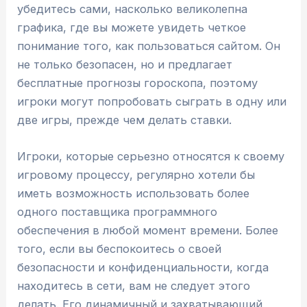
убедитесь сами, насколько великолепна
графика, где вы можете увидеть четкое
понимание того, как пользоваться сайтом. Он
не только безопасен, но и предлагает
бесплатные прогнозы гороскопа, поэтому
игроки могут попробовать сыграть в одну или
две игры, прежде чем делать ставки.
Игроки, которые серьезно относятся к своему
игровому процессу, регулярно хотели бы
иметь возможность использовать более
одного поставщика программного
обеспечения в любой момент времени. Более
того, если вы беспокоитесь о своей
безопасности и конфиденциальности, когда
находитесь в сети, вам не следует этого
делать. Его динамичный и захватывающий