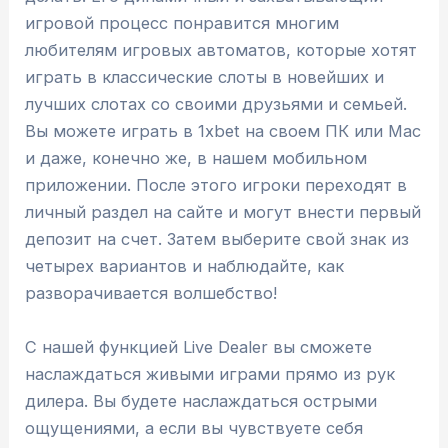
игровой процесс понравится многим
любителям игровых автоматов, которые хотят
играть в классические слоты в новейших и
лучших слотах со своими друзьями и семьей.
Вы можете играть в 1xbet на своем ПК или Mac
и даже, конечно же, в нашем мобильном
приложении. После этого игроки переходят в
личный раздел на сайте и могут внести первый
депозит на счет. Затем выберите свой знак из
четырех вариантов и наблюдайте, как
разворачивается волшебство!
С нашей функцией Live Dealer вы сможете
наслаждаться живыми играми прямо из рук
дилера. Вы будете наслаждаться острыми
ощущениями, а если вы чувствуете себя