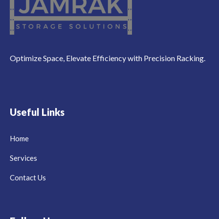
Optimize Space, Elevate Efficiency with Precision Racking.
Useful Links
Home
Services
Contact Us