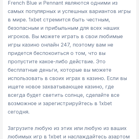
French Blue и Pennant являются одними из
самых популярных и успешных вариантов игры
в мире. 1xbet стремится быть честным,
безопасным и прибыльным для всех наших
игроков. Вы можете играть в свои любимые
игры казино онлайн 247, поэтому вам не
придется беспокоиться о том, что вы
пропустите какое-либо действие. Это
бесплатные деньги, которые вы можете
использовать в своих играх в казино. Если вы
ищете новое захватывающее казино, где
всегда будет светить солнце, сделайте все
возможное и зарегистрируйтесь в 1xbet
сегодня.
Загрузите любую из этих или любую из ваших
любимых игр в 1xbet и наслаждайтесь азартом