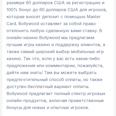
размере 60 долларов США за регистрацию и
100% бонус до 60 долларов США для игроков,
которые вносят депозит с помощью Master
Card. Bollywood оставляет за собой право
отклонить любую сделанную вами ставку. В
онлайн-казино Bollywood мы предлагаем
лучшие игры казино и поддержку клиентов, а
также самый широкий выбор мобильных игр
казино. Так что, если у вас есть какие-либо
предложения или комментарии, пожалуйста,
дайте нам знать! Там вы можете выбрать
предпочтительный способ оплаты, но также
доступен бесплатный вариант оплаты.
Bollywood предлагает полный спектр игровых
онлайн-продуктов, включая приветственные
бонусы для новых и опытных игроков.