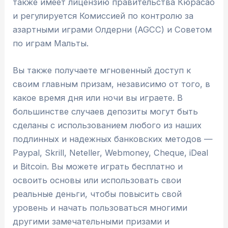
также имеет лицензию правительства Кюрасао
и регулируется Комиссией по контролю за
азартными играми Олдерни (AGCC) и Советом
по играм Мальты.
Вы также получаете мгновенный доступ к
своим главным призам, независимо от того, в
какое время дня или ночи вы играете. В
большинстве случаев депозиты могут быть
сделаны с использованием любого из наших
подлинных и надежных банковских методов —
Paypal, Skrill, Neteller, Webmoney, Cheque, iDeal
и Bitcoin. Вы можете играть бесплатно и
освоить основы или использовать свои
реальные деньги, чтобы повысить свой
уровень и начать пользоваться многими
другими замечательными призами и