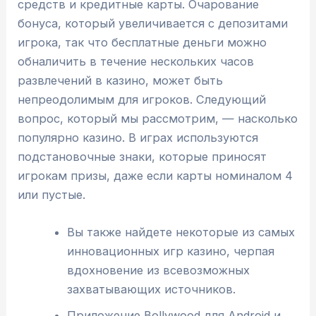
средств и кредитные карты. Очарование
бонуса, который увеличивается с депозитами
игрока, так что бесплатные деньги можно
обналичить в течение нескольких часов
развлечений в казино, может быть
непреодолимым для игроков. Следующий
вопрос, который мы рассмотрим, — насколько
популярно казино. В играх используются
подстановочные знаки, которые приносят
игрокам призы, даже если карты номиналом 4
или пустые.
Вы также найдете некоторые из самых
инновационных игр казино, черпая
вдохновение из всевозможных
захватывающих источников.
Приложение Bollywood для Android и