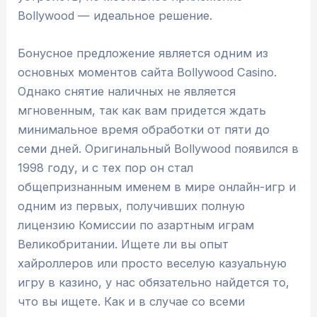
Bollywood — идеальное решение.
Бонусное предложение является одним из
основных моментов сайта Bollywood Casino.
Однако снятие наличных не является
мгновенным, так как вам придется ждать
минимальное время обработки от пяти до
семи дней. Оригинальный Bollywood появился в
1998 году, и с тех пор он стал
общепризнанным именем в мире онлайн-игр и
одним из первых, получивших полную
лицензию Комиссии по азартным играм
Великобритании. Ищете ли вы опыт
хайроллеров или просто веселую казуальную
игру в казино, у нас обязательно найдется то,
что вы ищете. Как и в случае со всеми