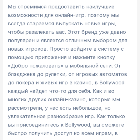
Мы стремимся предоставить наилучшие
возможности для онлайн-игр, поэтому мы
всегда стараемся выпускать новые игры,
чтобы развлекать вас. Этот бренд уже давно
популярен и является отличным выбором для
новых игроков. Просто войдите в систему с
помощью приложения и нажмите кнопку
«Добро пожаловать» в мобильной сети. От
блэкджека до рулетки, от игровых автоматов
до покера и живых игр в казино, в Bollywood
каждый найдет что-то для себя. Как и во
многих других онлайн-казино, которые мы
рассмотрели, у нас есть небольшое, но
увлекательное разнообразие игр. Как только
вы присоединитесь к Bollywood, вы сможете
быстро получить доступ ко всем играм, в