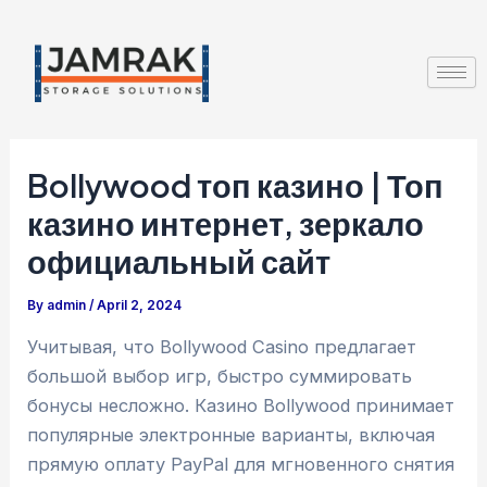
Skip
Post
to
navigation
content
Bollywood топ казино | Топ
казино интернет, зеркало
официальный сайт
By
admin
/
April 2, 2024
Учитывая, что Bollywood Casino предлагает
большой выбор игр, быстро суммировать
бонусы несложно. Казино Bollywood принимает
популярные электронные варианты, включая
прямую оплату PayPal для мгновенного снятия