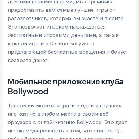
другими нашими играми, мы стремимся
предоставить вам самые лучшие игры от
разработчиков, которых вы знаете и любите.
Это позволяет игрокам наслаждаться
бесплатными игровыми деньгами, а также
каждой игрой в Казино Bollywood,
предлагающей бесплатные вращения и бонус
возврата денег.
Мобильное приложение клуба
Bollywood
Теперь вы можете играть в одни из лучших
игр казино в любом месте в своем веб-
браузере в онлайн-казино Bollywood. Это дает
игрокам уверенность в том, что они смогут