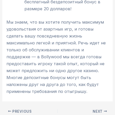
бесплатный бездепозитный бонус в
размере 20 долларов!
Мы знаем, что вы хотите получить максимум
удовольствия от азартных игр, и готовы
сделать вашу повседневную жизнь
максимально легкой и приятной. Речь идет не
только об обслуживании клиентов и
поддержке — в Bollywood мы всегда готовы
предоставить игроку такой опыт, который не
может предложить ни одно другое казино.
Многие депозитные бонусы могут быть
наложены друг на друга до того, как будут
применены требования по отыгрышу.
PREVIOUS
NEXT