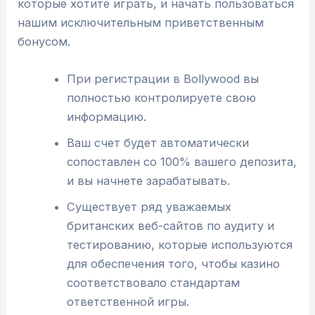
которые хотите играть, и начать пользоваться
нашим исключительным приветственным
бонусом.
При регистрации в Bollywood вы
полностью контролируете свою
информацию.
Ваш счет будет автоматически
сопоставлен со 100% вашего депозита,
и вы начнете зарабатывать.
Существует ряд уважаемых
британских веб-сайтов по аудиту и
тестированию, которые используются
для обеспечения того, чтобы казино
соответствовало стандартам
ответственной игры.