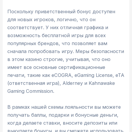
Поскольку приветственный бонус доступен
для новых игроков, логично, что он
соответствует. У них отличная графика и
возможность бесплатной игры для всех
популярных брендов, что позволяет вам
сначала попробовать игру. Меры безопасности
в этом казино строгие, учитывая, что оно
имеет все основные сертификационные
печати, такие как eCOGRA, eGaming License, eTA
(ответственная игра), Alderney и Kahnawake
Gaming Commission.
В рамках нашей схемы лояльности вы можете
получать баллы, подарки и бонусные деньги,
когда делаете ставки, вносите депозиты или
выкупаете бонусы, и вы сможете использовать