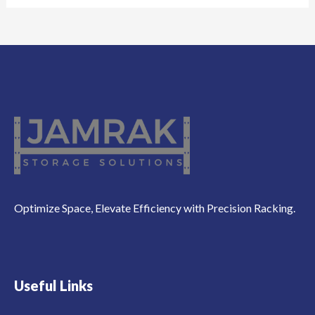
Optimize Space, Elevate Efficiency with Precision Racking.
Useful Links