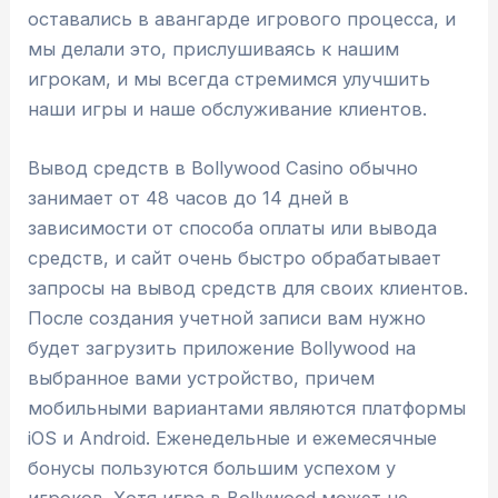
оставались в авангарде игрового процесса, и
мы делали это, прислушиваясь к нашим
игрокам, и мы всегда стремимся улучшить
наши игры и наше обслуживание клиентов.
Вывод средств в Bollywood Casino обычно
занимает от 48 часов до 14 дней в
зависимости от способа оплаты или вывода
средств, и сайт очень быстро обрабатывает
запросы на вывод средств для своих клиентов.
После создания учетной записи вам нужно
будет загрузить приложение Bollywood на
выбранное вами устройство, причем
мобильными вариантами являются платформы
iOS и Android. Еженедельные и ежемесячные
бонусы пользуются большим успехом у