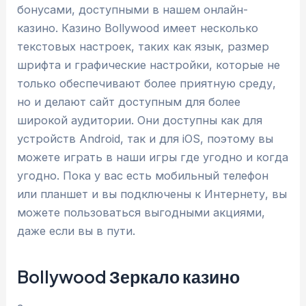
бонусами, доступными в нашем онлайн-
казино. Казино Bollywood имеет несколько
текстовых настроек, таких как язык, размер
шрифта и графические настройки, которые не
только обеспечивают более приятную среду,
но и делают сайт доступным для более
широкой аудитории. Они доступны как для
устройств Android, так и для iOS, поэтому вы
можете играть в наши игры где угодно и когда
угодно. Пока у вас есть мобильный телефон
или планшет и вы подключены к Интернету, вы
можете пользоваться выгодными акциями,
даже если вы в пути.
Bollywood Зеркало казино