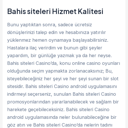
Bahis siteleri Hizmet Kalitesi
Bunu yaptıktan sonra, sadece ücretsiz
dönüşlerinizi talep edin ve hesabınıza yatırılır
yüklenmez hemen oynamaya başlayabilirsiniz.
Hastalara ilaç verirdim ve bunun gibi şeyler
yapardım, bir günlüğe yazmak ya da her neyse.
Bahis siteleri Casino’da, konu online casino oyunları
olduğunda seçim yapmakta zorlanacaksınız; Bu,
isteyebileceğiniz her şeyi ve her şeyi sunan bir slot
sitesidir. Bahis siteleri Casino android uygulamasını
indirmeyi seçerseniz, sunulan Bahis siteleri Casino
promosyonlarından yararlanabilecek ve sağlam bir
harekete geçebileceksiniz. Bahis siteleri Casino
android uygulamasında neler bulunabileceğine bir
göz atın ve Bahis siteleri Casino’da nelerin tadını