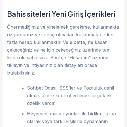
Bahis siteleri Yeni Giriş İçerikleri
Önermediğimiz ve yinelemek gerekirse, kullanmakta
özgürsünüz ve sonuç olmadan kullanmak birden
fazla hesap kullanmaktır. Ve elbette, ne kadar
çekeceğiniz ve ne için çekeceğiniz üzerinde tam
kontrole sahipsiniz. Basitçe “Hesabım” üzerine
tıklayın ve ihtiyacınız olan detayları orada
bulabilirsiniz.
Sohbet Odası, SSS’ler ve Topluluk dahil
olmak üzere kontrol edilecek birçok ek
özellik vardır.
Heyecanlı masa oyunları ile birlikte, grup
olarak veya farklı kişilerle oynamanın