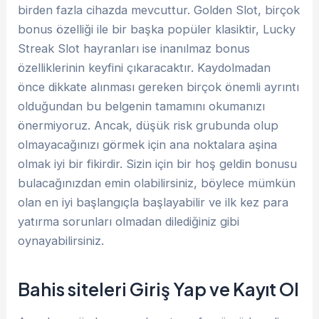
birden fazla cihazda mevcuttur. Golden Slot, birçok
bonus özelliği ile bir başka popüler klasiktir, Lucky
Streak Slot hayranları ise inanılmaz bonus
özelliklerinin keyfini çıkaracaktır. Kaydolmadan
önce dikkate alınması gereken birçok önemli ayrıntı
olduğundan bu belgenin tamamını okumanızı
önermiyoruz. Ancak, düşük risk grubunda olup
olmayacağınızı görmek için ana noktalara aşina
olmak iyi bir fikirdir. Sizin için bir hoş geldin bonusu
bulacağınızdan emin olabilirsiniz, böylece mümkün
olan en iyi başlangıçla başlayabilir ve ilk kez para
yatırma sorunları olmadan dilediğiniz gibi
oynayabilirsiniz.
Bahis siteleri Giriş Yap ve Kayıt Ol