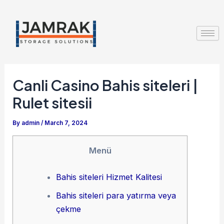
Skip
Post
to
navigation
content
Canli Casino Bahis siteleri |
Rulet sitesii
By
admin
/
March 7, 2024
Menü
Bahis siteleri Hizmet Kalitesi
Bahis siteleri para yatırma veya
çekme