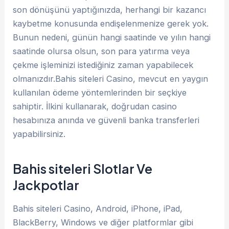
son dönüşünü yaptığınızda, herhangi bir kazancı
kaybetme konusunda endişelenmenize gerek yok.
Bunun nedeni, günün hangi saatinde ve yılın hangi
saatinde olursa olsun, son para yatırma veya
çekme işleminizi istediğiniz zaman yapabilecek
olmanızdır.Bahis siteleri Casino, mevcut en yaygın
kullanılan ödeme yöntemlerinden bir seçkiye
sahiptir. İlkini kullanarak, doğrudan casino
hesabınıza anında ve güvenli banka transferleri
yapabilirsiniz.
Bahis siteleri Slotlar Ve
Jackpotlar
Bahis siteleri Casino, Android, iPhone, iPad,
BlackBerry, Windows ve diğer platformlar gibi