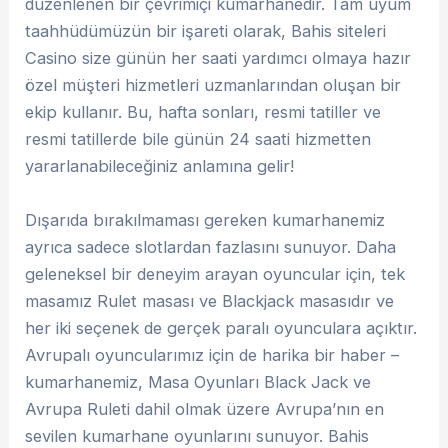
düzenlenen bir çevrimiçi kumarhanedir. Tam uyum
taahhüdümüzün bir işareti olarak, Bahis siteleri
Casino size günün her saati yardımcı olmaya hazır
özel müşteri hizmetleri uzmanlarından oluşan bir
ekip kullanır. Bu, hafta sonları, resmi tatiller ve
resmi tatillerde bile günün 24 saati hizmetten
yararlanabileceğiniz anlamına gelir!
Dışarıda bırakılmaması gereken kumarhanemiz
ayrıca sadece slotlardan fazlasını sunuyor. Daha
geleneksel bir deneyim arayan oyuncular için, tek
masamız Rulet masası ve Blackjack masasıdır ve
her iki seçenek de gerçek paralı oyunculara açıktır.
Avrupalı oyuncularımız için de harika bir haber –
kumarhanemiz, Masa Oyunları Black Jack ve
Avrupa Ruleti dahil olmak üzere Avrupa’nın en
sevilen kumarhane oyunlarını sunuyor. Bahis