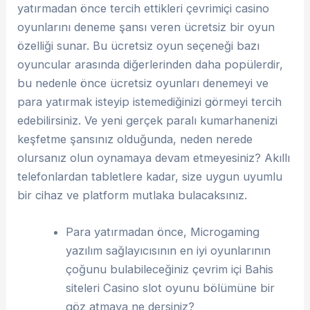
yatırmadan önce tercih ettikleri çevrimiçi casino
oyunlarını deneme şansı veren ücretsiz bir oyun
özelliği sunar. Bu ücretsiz oyun seçeneği bazı
oyuncular arasında diğerlerinden daha popülerdir,
bu nedenle önce ücretsiz oyunları denemeyi ve
para yatırmak isteyip istemediğinizi görmeyi tercih
edebilirsiniz. Ve yeni gerçek paralı kumarhanenizi
keşfetme şansınız olduğunda, neden nerede
olursanız olun oynamaya devam etmeyesiniz? Akıllı
telefonlardan tabletlere kadar, size uygun uyumlu
bir cihaz ve platform mutlaka bulacaksınız.
Para yatırmadan önce, Microgaming
yazılım sağlayıcısının en iyi oyunlarının
çoğunu bulabileceğiniz çevrim içi Bahis
siteleri Casino slot oyunu bölümüne bir
göz atmaya ne dersiniz?