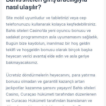
nasıl ulaşılır?
Site mobil uyumludur ve tabletinizi veya cep
telefonunuzu kullanarak kolayca keşfedebilirsiniz.
Bahis siteleri Casino’da yeni oyuncu bonusu ve
sadakat programımızın asla uyumamasını sağladık.
Bugün bize kaydolun, inanılmaz bir hoş geldin
teklifi ve hoşgeldin bonusu olarak birçok başka
heyecan verici avantaj elde edin ve asla geriye
bakmayacaksınız.
Ücretsiz döndürmelerin heyecanını, para yatırma
bonusu olmadan ve garantili kazançlı artan
jackpotlar kazanma şansını yaşayın! Bahis siteleri
Casino, Curaçao hükümeti tarafından düzenlenen
ve Curacao Hükümeti tarafından lisanslanan ve