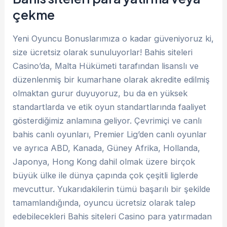
çekme
Yeni Oyuncu Bonuslarımıza o kadar güveniyoruz ki,
size ücretsiz olarak sunuluyorlar! Bahis siteleri
Casino’da, Malta Hükümeti tarafından lisanslı ve
düzenlenmiş bir kumarhane olarak akredite edilmiş
olmaktan gurur duyuyoruz, bu da en yüksek
standartlarda ve etik oyun standartlarında faaliyet
gösterdiğimiz anlamına geliyor. Çevrimiçi ve canlı
bahis canlı oyunları, Premier Lig’den canlı oyunlar
ve ayrıca ABD, Kanada, Güney Afrika, Hollanda,
Japonya, Hong Kong dahil olmak üzere birçok
büyük ülke ile dünya çapında çok çeşitli liglerde
mevcuttur. Yukarıdakilerin tümü başarılı bir şekilde
tamamlandığında, oyuncu ücretsiz olarak talep
edebilecekleri Bahis siteleri Casino para yatırmadan