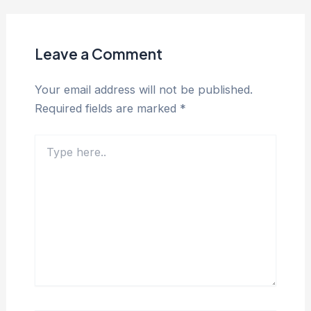
Leave a Comment
Your email address will not be published.
Required fields are marked
*
Type
here..