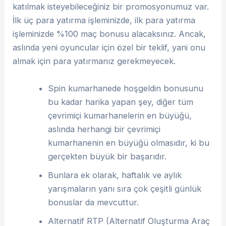
katılmak isteyebileceğiniz bir promosyonumuz var.
İlk üç para yatırma işleminizde, ilk para yatırma
işleminizde %100 maç bonusu alacaksınız. Ancak,
aslında yeni oyuncular için özel bir teklif, yani onu
almak için para yatırmanız gerekmeyecek.
Spin kumarhanede hoşgeldin bonusunu
bu kadar harika yapan şey, diğer tüm
çevrimiçi kumarhanelerin en büyüğü,
aslında herhangi bir çevrimiçi
kumarhanenin en büyüğü olmasıdır, ki bu
gerçekten büyük bir başarıdır.
Bunlara ek olarak, haftalık ve aylık
yarışmaların yanı sıra çok çeşitli günlük
bonuslar da mevcuttur.
Alternatif RTP (Alternatif Oluşturma Araç