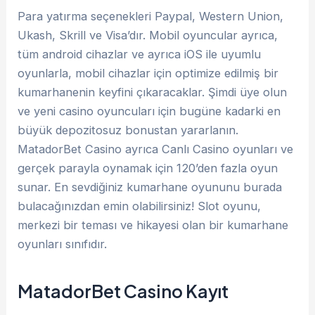
Para yatırma seçenekleri Paypal, Western Union,
Ukash, Skrill ve Visa’dır. Mobil oyuncular ayrıca,
tüm android cihazlar ve ayrıca iOS ile uyumlu
oyunlarla, mobil cihazlar için optimize edilmiş bir
kumarhanenin keyfini çıkaracaklar. Şimdi üye olun
ve yeni casino oyuncuları için bugüne kadarki en
büyük depozitosuz bonustan yararlanın.
MatadorBet Casino ayrıca Canlı Casino oyunları ve
gerçek parayla oynamak için 120’den fazla oyun
sunar. En sevdiğiniz kumarhane oyununu burada
bulacağınızdan emin olabilirsiniz! Slot oyunu,
merkezi bir teması ve hikayesi olan bir kumarhane
oyunları sınıfıdır.
MatadorBet Casino Kayıt