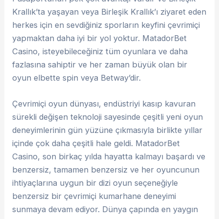
Krallık’ta yaşayan veya Birleşik Krallık’ı ziyaret eden
herkes için en sevdiğiniz sporların keyfini çevrimiçi
yapmaktan daha iyi bir yol yoktur. MatadorBet
Casino, isteyebileceğiniz tüm oyunlara ve daha
fazlasına sahiptir ve her zaman büyük olan bir
oyun elbette spin veya Betway’dir.
Çevrimiçi oyun dünyası, endüstriyi kasıp kavuran
sürekli değişen teknoloji sayesinde çeşitli yeni oyun
deneyimlerinin gün yüzüne çıkmasıyla birlikte yıllar
içinde çok daha çeşitli hale geldi. MatadorBet
Casino, son birkaç yılda hayatta kalmayı başardı ve
benzersiz, tamamen benzersiz ve her oyuncunun
ihtiyaçlarına uygun bir dizi oyun seçeneğiyle
benzersiz bir çevrimiçi kumarhane deneyimi
sunmaya devam ediyor. Dünya çapında en yaygın