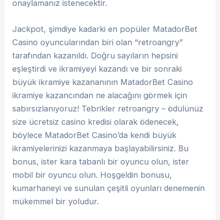
onaylamanız istenecektir.
Jackpot, şimdiye kadarki en popüler MatadorBet
Casino oyuncularından biri olan “retroangry”
tarafından kazanıldı. Doğru sayıların hepsini
eşleştirdi ve ikramiyeyi kazandı ve bir sonraki
büyük ikramiye kazananının MatadorBet Casino
ikramiye kazancından ne alacağını görmek için
sabırsızlanıyoruz! Tebrikler retroangry – ödülünüz
size ücretsiz casino kredisi olarak ödenecek,
böylece MatadorBet Casino’da kendi büyük
ikramiyelerinizi kazanmaya başlayabilirsiniz. Bu
bonus, ister kara tabanlı bir oyuncu olun, ister
mobil bir oyuncu olun. Hoşgeldin bonusu,
kumarhaneyi ve sunulan çeşitli oyunları denemenin
mükemmel bir yoludur.