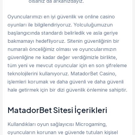
olsanız da arkanızdayız.
Oyuncularımızı en iyi güvenlik ve online casino
oyunları ile bilgilendiriyoruz. Yolculuğumuzun
başlangıcında standardı belirledik ve asla geriye
bakmamayı hedefliyoruz. Sitenin güvenliğinin bir
numaralı önceliğimiz olması ve oyuncularımızın
güvenliğine ne kadar değer verdiğimizle birlikte,
tüm yeni ve mevcut oyuncular için en son şifreleme
teknolojilerini kullanıyoruz. MatadorBet Casino,
işlemleri korumak ve daha güvenli ve daha güvenli
hale getirmek için bir dizi güvenlik önlemine sahiptir.
MatadorBet Sitesi İçerikleri
Kullandıkları oyun sağlayıcısı Microgaming,
oyuncuların korunan ve güvende tutulan kişisel