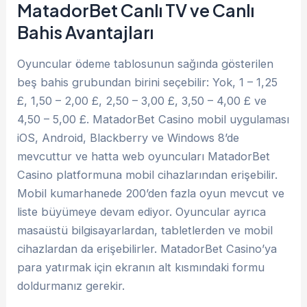
MatadorBet Canlı TV ve Canlı
Bahis Avantajları
Oyuncular ödeme tablosunun sağında gösterilen
beş bahis grubundan birini seçebilir: Yok, 1 – 1,25
£, 1,50 – 2,00 £, 2,50 – 3,00 £, 3,50 – 4,00 £ ve
4,50 – 5,00 £. MatadorBet Casino mobil uygulaması
iOS, Android, Blackberry ve Windows 8’de
mevcuttur ve hatta web oyuncuları MatadorBet
Casino platformuna mobil cihazlarından erişebilir.
Mobil kumarhanede 200’den fazla oyun mevcut ve
liste büyümeye devam ediyor. Oyuncular ayrıca
masaüstü bilgisayarlardan, tabletlerden ve mobil
cihazlardan da erişebilirler. MatadorBet Casino’ya
para yatırmak için ekranın alt kısmındaki formu
doldurmanız gerekir.