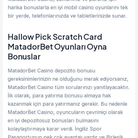
harika bonuslarla en iyi mobil casino oyunlarını tek
bir yerde, telefonlarınızda ve tabletlerinizde sunar.
Hallow Pick Scratch Card
MatadorBet Oyunları Oyna
Bonuslar
MatadorBet Casino depozito bonusu
gereksinimlerinizin ne olduğunu merak ediyorsanız,
MatadorBet Casino tüm sorularınızı yanıtlayacaktır.
İlk olarak, para yatırma bonusu almaya hak
kazanmak için para yatırmanız gerekir. Bu nedenle
MatadorBet Casino, oyuncuların çevrimiçi olarak
en iyi depozitosuz bonusları bulmasını
kolaylaştırmaya karar verdi. İngiliz Spor
Pasaportunun pek çok avantajı vardır ve Birleşik