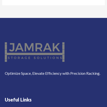
Optimize Space, Elevate Efficiency with Precision Racking.
Useful Links