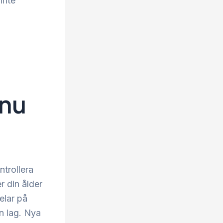
inte
 nu
ntrollera
r din ålder
elar på
n lag. Nya