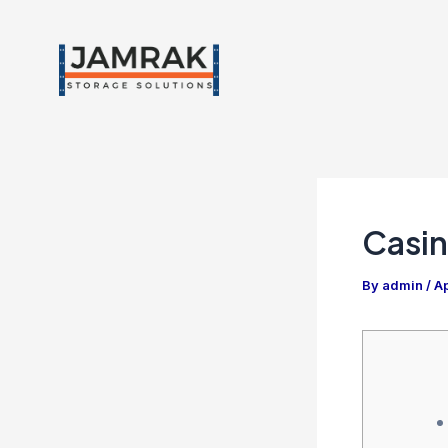
Skip
Post
to
navigation
content
Casin
By
admin
/
Ap