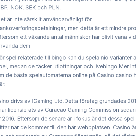
BP, NOK, SEK och PLN.
et är inte särskilt användarvänligt för
anköverföringsbetalningar, men detta är ett mindre pr
ftersom ett växande antal människor har blivit vana vid
nvända dem.
ör spel relaterade till bingo kan du spela nio varianter 
pel, medan de täcker utlottningar och livebingo.Mer in
m de bästa spelautomaterna online på Casino casino h
är:
sino drivs av IGaming Ltd.Detta företag grundades 20
 har licensierats av Curacao Gaming Commission sedan
2016. Eftersom de senare är i fokus är det dessa spe
ittar när de kommer till den här webbplatsen. Casino ä