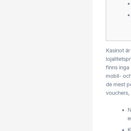
Kasinot är
lojalitets
finns ing
mobil- oc
de mest po
vouchers, 
N
e
K