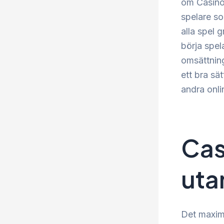
om Casino 
spelare so
alla spel 
börja spel
omsättning
ett bra sä
andra onl
Cas
uta
Det maxima