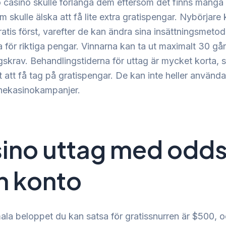
casino skulle förlänga dem eftersom det finns många 
m skulle älska att få lite extra gratispengar. Nybörjare
gratis först, varefter de kan ändra sina insättningsmeto
a för riktiga pengar. Vinnarna kan ta ut maximalt 30 gå
skrav. Behandlingstiderna för uttag är mycket korta, s
tt att få tag på gratispengar. De kan inte heller använd
inekasinokampanjer.
ino uttag med odd
n konto
la beloppet du kan satsa för gratissnurren är $500, 