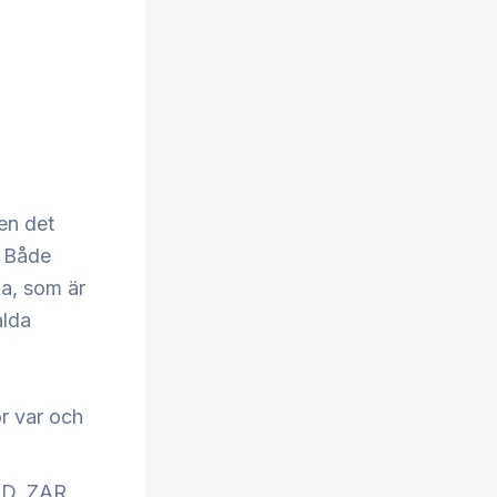
en det
. Både
a, som är
alda
ör var och
SD, ZAR,