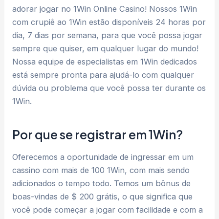
adorar jogar no 1Win Online Casino! Nossos 1Win
com crupiê ao 1Win estão disponíveis 24 horas por
dia, 7 dias por semana, para que você possa jogar
sempre que quiser, em qualquer lugar do mundo!
Nossa equipe de especialistas em 1Win dedicados
está sempre pronta para ajudá-lo com qualquer
dúvida ou problema que você possa ter durante os
1Win.
Por que se registrar em 1Win?
Oferecemos a oportunidade de ingressar em um
cassino com mais de 100 1Win, com mais sendo
adicionados o tempo todo. Temos um bônus de
boas-vindas de $ 200 grátis, o que significa que
você pode começar a jogar com facilidade e com a