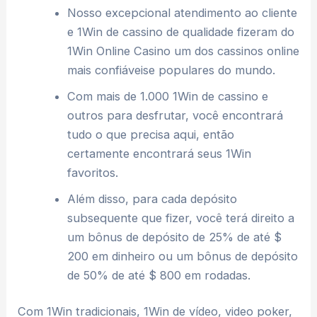
Nosso excepcional atendimento ao cliente
e 1Win de cassino de qualidade fizeram do
1Win Online Casino um dos cassinos online
mais confiáveise populares do mundo.
Com mais de 1.000 1Win de cassino e
outros para desfrutar, você encontrará
tudo o que precisa aqui, então
certamente encontrará seus 1Win
favoritos.
Além disso, para cada depósito
subsequente que fizer, você terá direito a
um bônus de depósito de 25% de até $
200 em dinheiro ou um bônus de depósito
de 50% de até $ 800 em rodadas.
Com 1Win tradicionais, 1Win de vídeo, video poker,