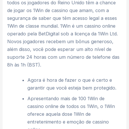
todos os jogadores do Reino Unido têm a chance
de jogar os 1Win de cassino que amam, com a
segurança de saber que têm acesso legal a esses
1Win de classe mundial. 1Win é um cassino online
operado pela BetDigital sob a licença da 1Win Ltd.
Novos jogadores recebem um bônus generoso,
além disso, você pode esperar um alto nível de
suporte 24 horas com um número de telefone das
8h às 1h (BST).
Agora é hora de fazer o que é certo e
garantir que você esteja bem protegido.
Apresentando mais de 100 1Win de
cassino online de todos os 1Win, o 1Win
oferece aquela dose 1Win de
entretenimento e emoção de cassino