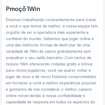
Pmoçõ 1Win
Estamos trabalhando constantemente para trazer
a você o que temos de melhor, e nossa equipe tem
orgulho de ser a operadora mais experiente e
confiável do mundo. Sabemos que jogar online é
uma das melhores formas de desfrutar de uma
variedade de 1Win de casino gratuitamente sem
prejudicar o seu saldo bancário. Com tantos de
nossos 1Win oferecendo rodadas grátis e bônus
para novos jogadores, você vai querer voltar e
jogar de novo e de novo! Estamos comprometidos
em fornecer a você a melhor experiência possível
e gostamos de nos considerar o melhor cassino
online móvel devido à nossa confiabilidade e
capacidade de resposta em todos os aspectos do