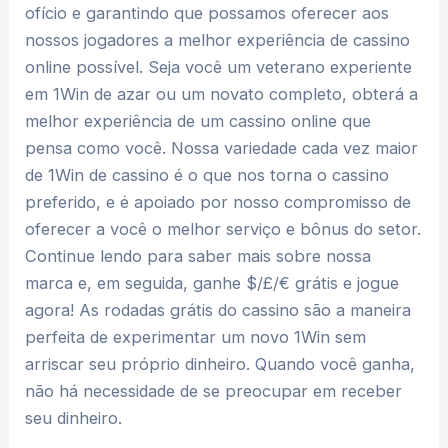
ofício e garantindo que possamos oferecer aos
nossos jogadores a melhor experiência de cassino
online possível. Seja você um veterano experiente
em 1Win de azar ou um novato completo, obterá a
melhor experiência de um cassino online que
pensa como você. Nossa variedade cada vez maior
de 1Win de cassino é o que nos torna o cassino
preferido, e é apoiado por nosso compromisso de
oferecer a você o melhor serviço e bônus do setor.
Continue lendo para saber mais sobre nossa
marca e, em seguida, ganhe $/£/€ grátis e jogue
agora! As rodadas grátis do cassino são a maneira
perfeita de experimentar um novo 1Win sem
arriscar seu próprio dinheiro. Quando você ganha,
não há necessidade de se preocupar em receber
seu dinheiro.