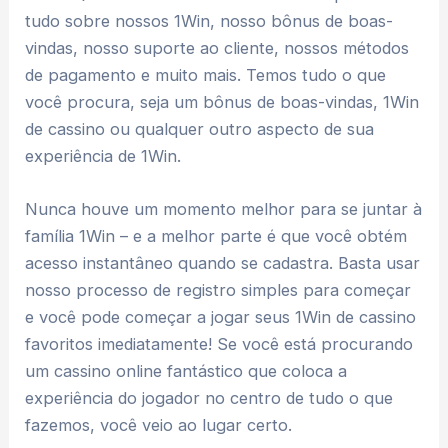
tudo sobre nossos 1Win, nosso bônus de boas-
vindas, nosso suporte ao cliente, nossos métodos
de pagamento e muito mais. Temos tudo o que
você procura, seja um bônus de boas-vindas, 1Win
de cassino ou qualquer outro aspecto de sua
experiência de 1Win.
Nunca houve um momento melhor para se juntar à
família 1Win – e a melhor parte é que você obtém
acesso instantâneo quando se cadastra. Basta usar
nosso processo de registro simples para começar
e você pode começar a jogar seus 1Win de cassino
favoritos imediatamente! Se você está procurando
um cassino online fantástico que coloca a
experiência do jogador no centro de tudo o que
fazemos, você veio ao lugar certo.