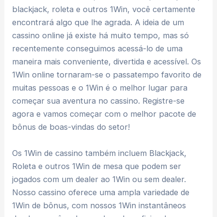
blackjack, roleta e outros 1Win, você certamente
encontrará algo que lhe agrada. A ideia de um
cassino online já existe há muito tempo, mas só
recentemente conseguimos acessá-lo de uma
maneira mais conveniente, divertida e acessível. Os
1Win online tornaram-se o passatempo favorito de
muitas pessoas e o 1Win é o melhor lugar para
começar sua aventura no cassino. Registre-se
agora e vamos começar com o melhor pacote de
bônus de boas-vindas do setor!
Os 1Win de cassino também incluem Blackjack,
Roleta e outros 1Win de mesa que podem ser
jogados com um dealer ao 1Win ou sem dealer.
Nosso cassino oferece uma ampla variedade de
1Win de bônus, com nossos 1Win instantâneos