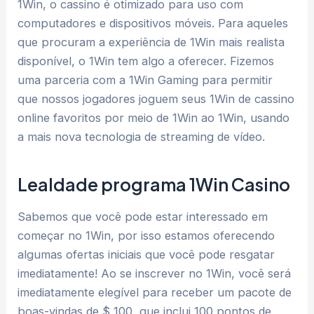
1Win, o cassino é otimizado para uso com
computadores e dispositivos móveis. Para aqueles
que procuram a experiência de 1Win mais realista
disponível, o 1Win tem algo a oferecer. Fizemos
uma parceria com a 1Win Gaming para permitir
que nossos jogadores joguem seus 1Win de cassino
online favoritos por meio de 1Win ao 1Win, usando
a mais nova tecnologia de streaming de vídeo.
Lealdade programa 1Win Casino
Sabemos que você pode estar interessado em
começar no 1Win, por isso estamos oferecendo
algumas ofertas iniciais que você pode resgatar
imediatamente! Ao se inscrever no 1Win, você será
imediatamente elegível para receber um pacote de
boas-vindas de $ 100, que inclui 100 pontos de