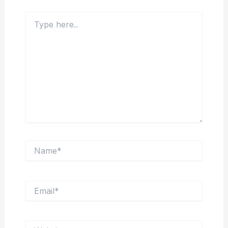
Type
here..
Name*
Email*
Website