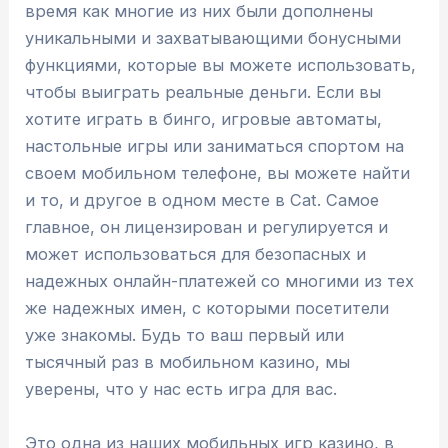
время как многие из них были дополнены
уникальными и захватывающими бонусными
функциями, которые вы можете использовать,
чтобы выиграть реальные деньги. Если вы
хотите играть в бинго, игровые автоматы,
настольные игры или заниматься спортом на
своем мобильном телефоне, вы можете найти
и то, и другое в одном месте в Cat. Самое
главное, он лицензирован и регулируется и
может использоваться для безопасных и
надежных онлайн-платежей со многими из тех
же надежных имен, с которыми посетители
уже знакомы. Будь то ваш первый или
тысячный раз в мобильном казино, мы
уверены, что у нас есть игра для вас.
Это одна из наших мобильных игр казино, в