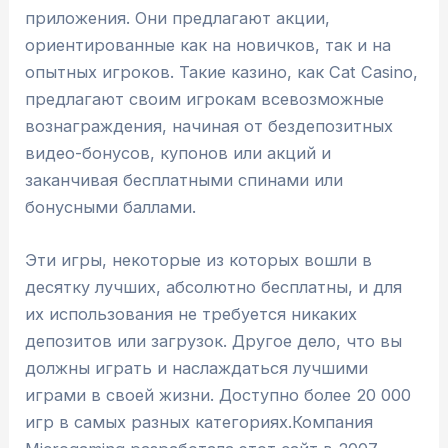
приложения. Они предлагают акции,
ориентированные как на новичков, так и на
опытных игроков. Такие казино, как Cat Casino,
предлагают своим игрокам всевозможные
вознаграждения, начиная от бездепозитных
видео-бонусов, купонов или акций и
заканчивая бесплатными спинами или
бонусными баллами.
Эти игры, некоторые из которых вошли в
десятку лучших, абсолютно бесплатны, и для
их использования не требуется никаких
депозитов или загрузок. Другое дело, что вы
должны играть и наслаждаться лучшими
играми в своей жизни. Доступно более 20 000
игр в самых разных категориях.Компания