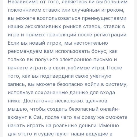
Независимо от того, являетесь ли вы большим
поклонником ставок или случайным игроком,
вы можете воспользоваться преимуществами
наших эксклюзивных рынков ставок, ставок в
игре и прямых трансляций после регистрации.
Если вы новый игрок, мы настоятельно
рекомендуем вам использовать бонус, как
только вы получите электронное письмо и
начнете играть в свои любимые игры. После
того, как вы подтвердили свою учетную
запись, вы можете безопасно войти в систему,
используя сохраненные данные для входа
ниже. Достаточно нескольких щелчков
мышью, чтобы создать безопасный онлайн-
аккаунт в Cat, после чего вы сразу же сможете
начать играть на реальные деньги. Именно
для этого и существуют наши ведущие в