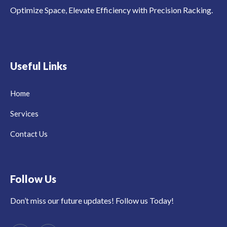
Optimize Space, Elevate Efficiency with Precision Racking.
Useful Links
Home
Services
Contact Us
Follow Us
Don’t miss our future updates! Follow us Today!