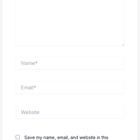
Name*
Email*
Website
Save my name, email, and website in this