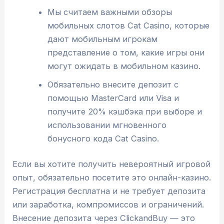
Мы считаем важными обзоры
мобильных слотов Cat Casino, которые
дают мобильным игрокам
представление о том, какие игры они
могут ожидать в мобильном казино.
Обязательно внесите депозит с
помощью MasterCard или Visa и
получите 20% кэшбэка при выборе и
использовании мгновенного
бонусного кода Cat Casino.
Если вы хотите получить невероятный игровой
опыт, обязательно посетите это онлайн-казино.
Регистрация бесплатна и не требует депозита
или заработка, компромиссов и ограничений.
Внесение депозита через ClickandBuy — это