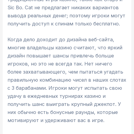
Sic Bo. Cat не предлагает никаких вариантов
вывода реальных денег; поэтому игроки могут
получить доступ к спинам только бесплатно.
Когда дело доходит до дизайна веб-сайта,
многие владельцы казино считают, что яркий
дизайн повышает шансы привлечь больше
игроков, но это не всегда так. Нет ничего
более захватывающего, чем пытаться угадать
правильную комбинацию чисел в наших слотах
с 3 барабанами. Игроки могут испытать свою
удачу в ежедневных турнирах казино и
получить шанс выиграть крупный джекпот. У
них обычно есть бонусные раунды, которые
мотивируют и удерживают вас в игре.