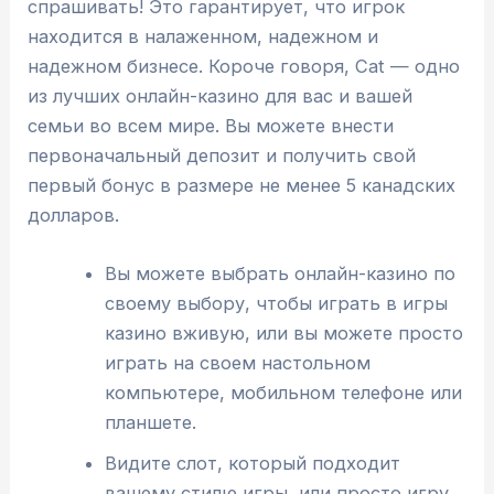
спрашивать! Это гарантирует, что игрок
находится в налаженном, надежном и
надежном бизнесе. Короче говоря, Cat — одно
из лучших онлайн-казино для вас и вашей
семьи во всем мире. Вы можете внести
первоначальный депозит и получить свой
первый бонус в размере не менее 5 канадских
долларов.
Вы можете выбрать онлайн-казино по
своему выбору, чтобы играть в игры
казино вживую, или вы можете просто
играть на своем настольном
компьютере, мобильном телефоне или
планшете.
Видите слот, который подходит
вашему стилю игры, или просто игру,