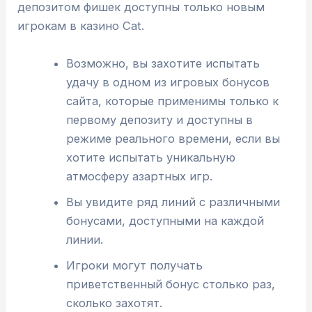
депозитом фишек доступны только новым
игрокам в казино Cat.
Возможно, вы захотите испытать
удачу в одном из игровых бонусов
сайта, которые применимы только к
первому депозиту и доступны в
режиме реального времени, если вы
хотите испытать уникальную
атмосферу азартных игр.
Вы увидите ряд линий с различными
бонусами, доступными на каждой
линии.
Игроки могут получать
приветственный бонус столько раз,
сколько захотят.