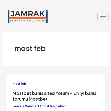
Skip
to
content
most feb
most feb
Mostbet bahis sitesi forum – En iyi bahis
forumu Mostbet
Leave a Comment
/
most feb
/
admin