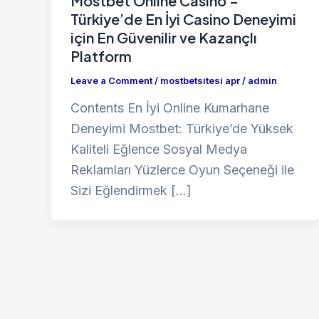
Mostbet Online Casino –
Türkiye’de En İyi Casino Deneyimi
için En Güvenilir ve Kazançlı
Platform
Leave a Comment
/
mostbetsitesi apr
/
admin
Contents En İyi Online Kumarhane
Deneyimi Mostbet: Türkiye’de Yüksek
Kaliteli Eğlence Sosyal Medya
Reklamları Yüzlerce Oyun Seçeneği ile
Sizi Eğlendirmek […]