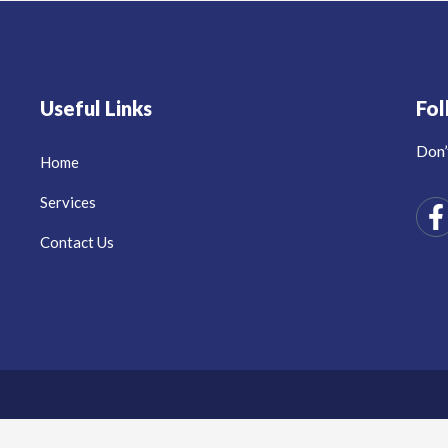
Useful Links
Fol
Don’
Home
Services
Contact Us