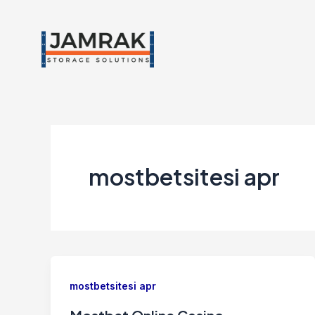
Skip
to
content
mostbetsitesi apr
mostbetsitesi apr