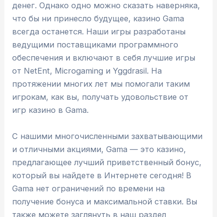
денег. Однако одно можно сказать наверняка,
что бы ни принесло будущее, казино Gama
всегда останется. Наши игры разработаны
ведущими поставщиками программного
обеспечения и включают в себя лучшие игры
от NetEnt, Microgaming и Yggdrasil. На
протяжении многих лет мы помогали таким
игрокам, как вы, получать удовольствие от
игр казино в Gama.
С нашими многочисленными захватывающими
и отличными акциями, Gama — это казино,
предлагающее лучший приветственный бонус,
который вы найдете в Интернете сегодня! В
Gama нет ограничений по времени на
получение бонуса и максимальной ставки. Вы
также можете заглянуть в наш раздел