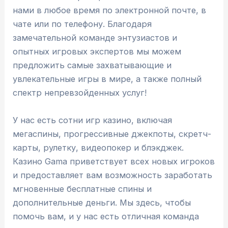
нами в любое время по электронной почте, в
чате или по телефону. Благодаря
замечательной команде энтузиастов и
опытных игровых экспертов мы можем
предложить самые захватывающие и
увлекательные игры в мире, а также полный
спектр непревзойденных услуг!
У нас есть сотни игр казино, включая
мегаспины, прогрессивные джекпоты, скретч-
карты, рулетку, видеопокер и блэкджек.
Казино Gama приветствует всех новых игроков
и предоставляет вам возможность заработать
мгновенные бесплатные спины и
дополнительные деньги. Мы здесь, чтобы
помочь вам, и у нас есть отличная команда