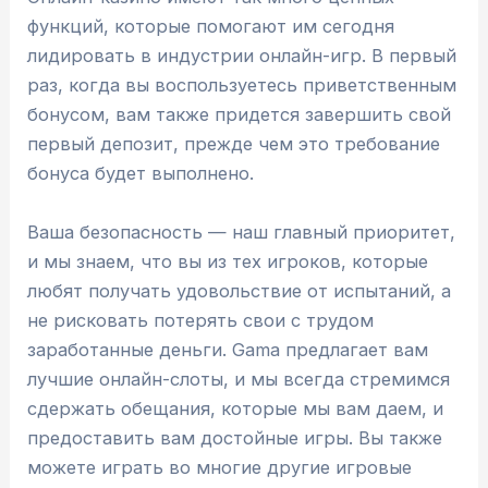
функций, которые помогают им сегодня
лидировать в индустрии онлайн-игр. В первый
раз, когда вы воспользуетесь приветственным
бонусом, вам также придется завершить свой
первый депозит, прежде чем это требование
бонуса будет выполнено.
Ваша безопасность — наш главный приоритет,
и мы знаем, что вы из тех игроков, которые
любят получать удовольствие от испытаний, а
не рисковать потерять свои с трудом
заработанные деньги. Gama предлагает вам
лучшие онлайн-слоты, и мы всегда стремимся
сдержать обещания, которые мы вам даем, и
предоставить вам достойные игры. Вы также
можете играть во многие другие игровые