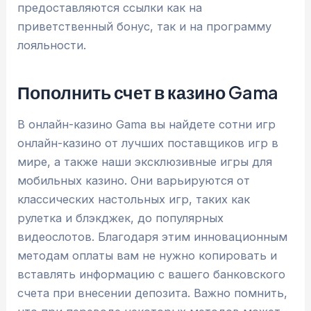
предоставляются ссылки как на
приветственный бонус, так и на программу
лояльности.
Пополнить счет в казино Gama
В онлайн-казино Gama вы найдете сотни игр
онлайн-казино от лучших поставщиков игр в
мире, а также наши эксклюзивные игры для
мобильных казино. Они варьируются от
классических настольных игр, таких как
рулетка и блэкджек, до популярных
видеослотов. Благодаря этим инновационным
методам оплаты вам не нужно копировать и
вставлять информацию с вашего банковского
счета при внесении депозита. Важно помнить,