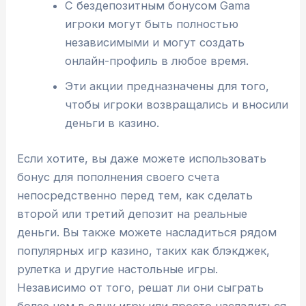
С бездепозитным бонусом Gama
игроки могут быть полностью
независимыми и могут создать
онлайн-профиль в любое время.
Эти акции предназначены для того,
чтобы игроки возвращались и вносили
деньги в казино.
Если хотите, вы даже можете использовать
бонус для пополнения своего счета
непосредственно перед тем, как сделать
второй или третий депозит на реальные
деньги. Вы также можете насладиться рядом
популярных игр казино, таких как блэкджек,
рулетка и другие настольные игры.
Независимо от того, решат ли они сыграть
более чем в одну игру или просто насладиться