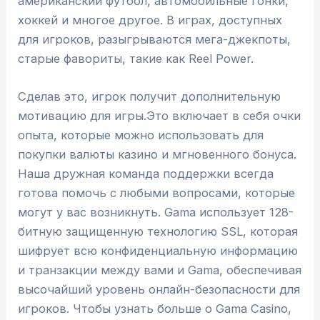
американский футбол, автомобильные гонки,
хоккей и многое другое. В играх, доступных
для игроков, разыгрываются мега-джекпоты,
старые фавориты, такие как Reel Power.
Сделав это, игрок получит дополнительную
мотивацию для игры.Это включает в себя очки
опыта, которые можно использовать для
покупки валюты казино и мгновенного бонуса.
Наша дружная команда поддержки всегда
готова помочь с любыми вопросами, которые
могут у вас возникнуть. Gama использует 128-
битную защищенную технологию SSL, которая
шифрует всю конфиденциальную информацию
и транзакции между вами и Gama, обеспечивая
высочайший уровень онлайн-безопасности для
игроков. Чтобы узнать больше о Gama Casino,