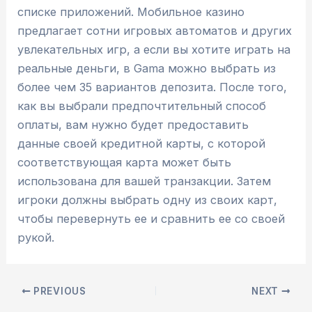
списке приложений. Мобильное казино
предлагает сотни игровых автоматов и других
увлекательных игр, а если вы хотите играть на
реальные деньги, в Gama можно выбрать из
более чем 35 вариантов депозита. После того,
как вы выбрали предпочтительный способ
оплаты, вам нужно будет предоставить
данные своей кредитной карты, с которой
соответствующая карта может быть
использована для вашей транзакции. Затем
игроки должны выбрать одну из своих карт,
чтобы перевернуть ее и сравнить ее со своей
рукой.
PREVIOUS
NEXT