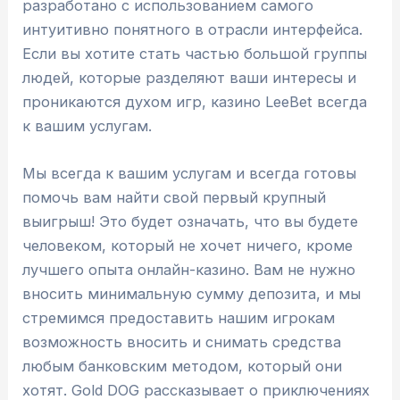
разработано с использованием самого
интуитивно понятного в отрасли интерфейса.
Если вы хотите стать частью большой группы
людей, которые разделяют ваши интересы и
проникаются духом игр, казино LeeBet всегда
к вашим услугам.
Мы всегда к вашим услугам и всегда готовы
помочь вам найти свой первый крупный
выигрыш! Это будет означать, что вы будете
человеком, который не хочет ничего, кроме
лучшего опыта онлайн-казино. Вам не нужно
вносить минимальную сумму депозита, и мы
стремимся предоставить нашим игрокам
возможность вносить и снимать средства
любым банковским методом, который они
хотят. Gold DOG рассказывает о приключениях