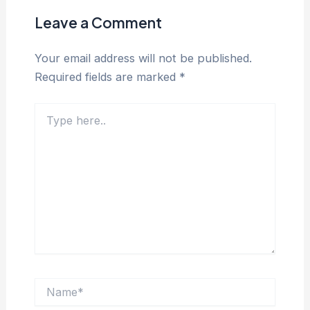
Leave a Comment
Your email address will not be published.
Required fields are marked
*
Type
here..
Name*