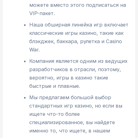
можете вместо этого подписаться на
VIP-пакет.
Наша обширная линейка игр включает
классические игры казино, такие как
блэкджек, баккара, рулетка и Casino
War.
Компания является одним из ведущих
разработчиков в отрасли, поэтому,
вероятно, игры в казино такие
быстрые и плавные.
Мы предлагаем большой выбор
стандартных игр казино, но если вы
ищете что-то более
специализированное, вы найдете
именно то, что ищете, в нашем