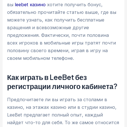
вы
leebet казино
хотите получить бонус,
обязательно прочитайте статью выше, где вы
можете узнать, как получить бесплатные
вращения и всевозможные другие
предложения. Фактически, почти половина
всех игроков в мобильные игры тратят почти
половину своего времени, играя в игру на
своем мобильном телефоне.
Как играть в LeeBet без
регистрации личного кабинета?
Предпочитаете ли вы играть за столами в
казино, на этажах казино или в студии казино,
LeeBet предлагает полный опыт, каждый
найдет что-то для себя. То же самое относится