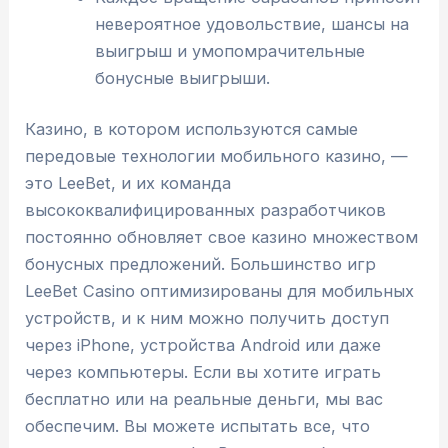
невероятное удовольствие, шансы на
выигрыш и умопомрачительные
бонусные выигрыши.
Казино, в котором используются самые
передовые технологии мобильного казино, —
это LeeBet, и их команда
высококвалифицированных разработчиков
постоянно обновляет свое казино множеством
бонусных предложений. Большинство игр
LeeBet Casino оптимизированы для мобильных
устройств, и к ним можно получить доступ
через iPhone, устройства Android или даже
через компьютеры. Если вы хотите играть
бесплатно или на реальные деньги, мы вас
обеспечим. Вы можете испытать все, что