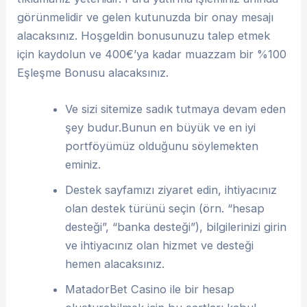
görünmelidir ve gelen kutunuzda bir onay mesajı
alacaksınız. Hoşgeldin bonusunuzu talep etmek
için kaydolun ve 400€’ya kadar muazzam bir %100
Eşleşme Bonusu alacaksınız.
Ve sizi sitemize sadık tutmaya devam eden
şey budur.Bunun en büyük ve en iyi
portföyümüz olduğunu söylemekten
eminiz.
Destek sayfamızı ziyaret edin, ihtiyacınız
olan destek türünü seçin (örn. “hesap
desteği”, “banka desteği”), bilgilerinizi girin
ve ihtiyacınız olan hizmet ve desteği
hemen alacaksınız.
MatadorBet Casino ile bir hesap