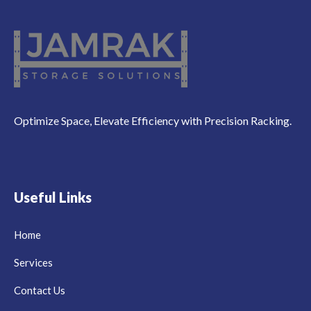
Optimize Space, Elevate Efficiency with Precision Racking.
Useful Links
Home
Services
Contact Us