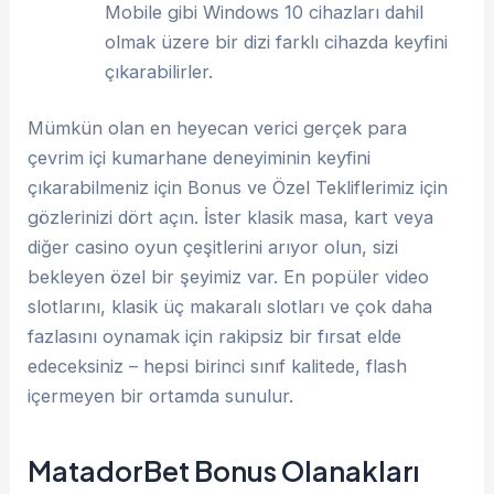
Mobile gibi Windows 10 cihazları dahil
olmak üzere bir dizi farklı cihazda keyfini
çıkarabilirler.
Mümkün olan en heyecan verici gerçek para
çevrim içi kumarhane deneyiminin keyfini
çıkarabilmeniz için Bonus ve Özel Tekliflerimiz için
gözlerinizi dört açın. İster klasik masa, kart veya
diğer casino oyun çeşitlerini arıyor olun, sizi
bekleyen özel bir şeyimiz var. En popüler video
slotlarını, klasik üç makaralı slotları ve çok daha
fazlasını oynamak için rakipsiz bir fırsat elde
edeceksiniz – hepsi birinci sınıf kalitede, flash
içermeyen bir ortamda sunulur.
MatadorBet Bonus Olanakları