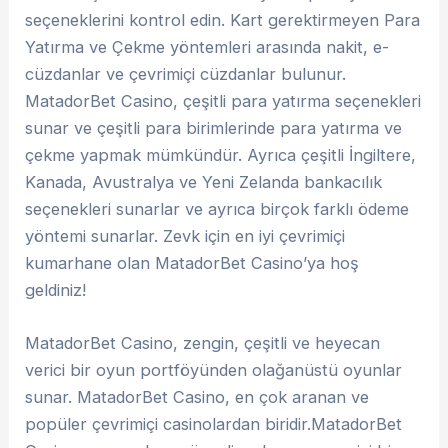
seçeneklerini kontrol edin. Kart gerektirmeyen Para
Yatırma ve Çekme yöntemleri arasında nakit, e-
cüzdanlar ve çevrimiçi cüzdanlar bulunur.
MatadorBet Casino, çeşitli para yatırma seçenekleri
sunar ve çeşitli para birimlerinde para yatırma ve
çekme yapmak mümkündür. Ayrıca çeşitli İngiltere,
Kanada, Avustralya ve Yeni Zelanda bankacılık
seçenekleri sunarlar ve ayrıca birçok farklı ödeme
yöntemi sunarlar. Zevk için en iyi çevrimiçi
kumarhane olan MatadorBet Casino’ya hoş
geldiniz!
MatadorBet Casino, zengin, çeşitli ve heyecan
verici bir oyun portföyünden olağanüstü oyunlar
sunar. MatadorBet Casino, en çok aranan ve
popüler çevrimiçi casinolardan biridir.MatadorBet