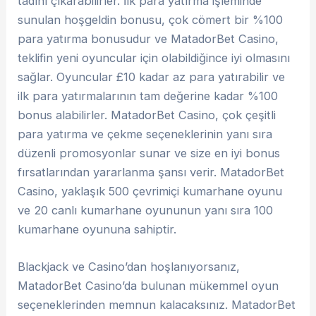
tadını çıkarabilirler. İlk para yatırma işleminde
sunulan hoşgeldin bonusu, çok cömert bir %100
para yatırma bonusudur ve MatadorBet Casino,
teklifin yeni oyuncular için olabildiğince iyi olmasını
sağlar. Oyuncular £10 kadar az para yatırabilir ve
ilk para yatırmalarının tam değerine kadar %100
bonus alabilirler. MatadorBet Casino, çok çeşitli
para yatırma ve çekme seçeneklerinin yanı sıra
düzenli promosyonlar sunar ve size en iyi bonus
fırsatlarından yararlanma şansı verir. MatadorBet
Casino, yaklaşık 500 çevrimiçi kumarhane oyunu
ve 20 canlı kumarhane oyununun yanı sıra 100
kumarhane oyununa sahiptir.
Blackjack ve Casino’dan hoşlanıyorsanız,
MatadorBet Casino’da bulunan mükemmel oyun
seçeneklerinden memnun kalacaksınız. MatadorBet