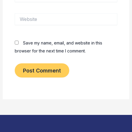
Website
Save my name, email, and website in this
browser for the next time I comment.