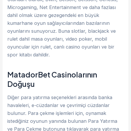
Microgaming, Net Entertainment ve daha fazlası
dahil olmak üzere gezegendeki en büyük
kumarhane oyun sağlayıcılarından bazılarının
oyunlarını sunuyoruz. Buna slotlar, blackjack ve
rulet dahil masa oyunları, video poker, mobil
oyuncular için rulet, canlı casino oyunları ve bir
spor kitabı dahildir.
MatadorBet Casinolarının
Doğuşu
Diğer para yatırma seçenekleri arasında banka
havaleleri, e-cüzdanlar ve çevrimiçi cüzdanlar
bulunur. Para çekme işlemleri için, oynamak
istediğiniz oyunun yanında bulunan Para Yatırma
ve Para Çekme butonuna tıklayarak para yatırma