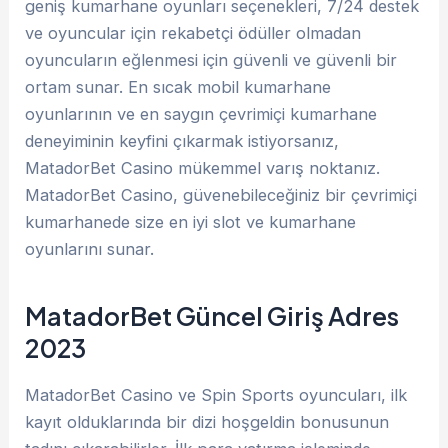
geniş kumarhane oyunları seçenekleri, 7/24 destek
ve oyuncular için rekabetçi ödüller olmadan
oyuncuların eğlenmesi için güvenli ve güvenli bir
ortam sunar. En sıcak mobil kumarhane
oyunlarının ve en saygın çevrimiçi kumarhane
deneyiminin keyfini çıkarmak istiyorsanız,
MatadorBet Casino mükemmel varış noktanız.
MatadorBet Casino, güvenebileceğiniz bir çevrimiçi
kumarhanede size en iyi slot ve kumarhane
oyunlarını sunar.
MatadorBet Güncel Giriş Adres
2023
MatadorBet Casino ve Spin Sports oyuncuları, ilk
kayıt olduklarında bir dizi hoşgeldin bonusunun