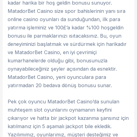
kadar harika bir hoş geldin bonusu sunuyor.
MatadorBet Casino size spor bahislerinin yanı sıra
online casino oyunları da sunduğundan, ilk para
yatırma işleminiz ve 100£’a kadar %100 hoşgeldin
bonusu ile parmaklarınızı ısıtacaksınız. Bu, oyun
deneyiminizi başlatmak ve sürdürmek için harikadır
ve MatadorBet Casino, en iyi çevrimiçi
kumarhanelerde olduğu gibi, bonusunuzla
oynayabileceğiniz şeyler açısından da esnektir.
MatadorBet Casino, yeni oyunculara para
yatırmadan 20 bedava dönüş bonusu sunar.
Pek çok oyuncu MatadorBet Casino’da sunulan
muhteşem slot oyunlarını oynamanın keyfini
çıkarıyor ve hatta bir jackpot kazanma şansınız için
katılmanız için 5 aşamalı jackpot bile ekledik.
Yazılımımız, oyunlarımız, müşteri desteğimiz ve