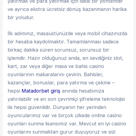
yatırmak ve para yatırmak için ideal bir yöntemdir
ve ayrıca ekstra ücretsiz dönüş kazanmanın harika
bir yoludur.
İlk adımınız, masaüstünüzde veya mobil cihazınızda
bir hesaba kaydolmaktır. Tamamlanması sadece
birkaç dakika süren sorunsuz, sorunsuz bir
işlemdir. Hazır olduğunuz anda, en sevdiğiniz slot,
kart, zar veya diğer masa ve bahis casino
oyunlarının makaralarını çevirin. Bahisler,
kazançlar, bonuslar, para yatırma ve çekme –
hepsi
Matadorbet giriş
anında hesabınıza
yatırılabilir ve en son çevrimiçi şifreleme teknolojisi
ile hepsi güvenlidir. Dünyanın her yerinden
oyuncularımız var ve birçok ülkede online casino
oyunları sunma lisansımız var. Mevcut en iyi casino
oyunlarını sunmaktan gurur duyuyoruz ve sizi