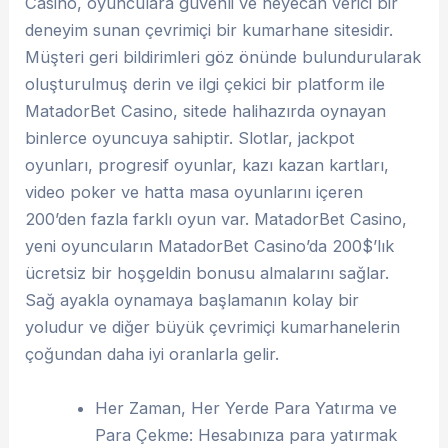
Casino, oyunculara güvenli ve heyecan verici bir
deneyim sunan çevrimiçi bir kumarhane sitesidir.
Müşteri geri bildirimleri göz önünde bulundurularak
oluşturulmuş derin ve ilgi çekici bir platform ile
MatadorBet Casino, sitede halihazırda oynayan
binlerce oyuncuya sahiptir. Slotlar, jackpot
oyunları, progresif oyunlar, kazı kazan kartları,
video poker ve hatta masa oyunlarını içeren
200’den fazla farklı oyun var. MatadorBet Casino,
yeni oyuncuların MatadorBet Casino’da 200$’lık
ücretsiz bir hoşgeldin bonusu almalarını sağlar.
Sağ ayakla oynamaya başlamanın kolay bir
yoludur ve diğer büyük çevrimiçi kumarhanelerin
çoğundan daha iyi oranlarla gelir.
Her Zaman, Her Yerde Para Yatırma ve
Para Çekme: Hesabınıza para yatırmak