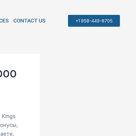
CES
CONTACT US
+1 858-449-8705
1000
 Kings
бонусы,
аете,