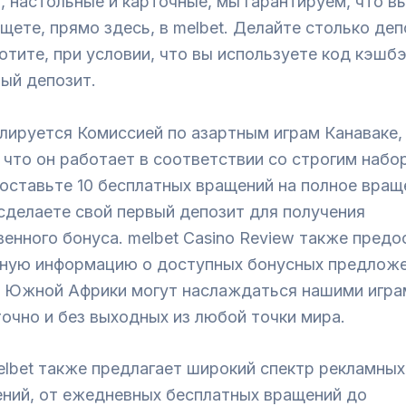
, настольные и карточные, мы гарантируем, что в
ищете, прямо здесь, в melbet. Делайте столько деп
отите, при условии, что вы используете код кэшбэ
вый депозит.
улируется Комиссией по азартным играм Канаваке,
 что он работает в соответствии со строгим набо
Поставьте 10 бесплатных вращений на полное вращ
 сделаете свой первый депозит для получения
енного бонуса. melbet Casino Review также предо
ную информацию о доступных бонусных предложе
з Южной Африки могут наслаждаться нашими игра
очно и без выходных из любой точки мира.
elbet также предлагает широкий спектр рекламных
ний, от ежедневных бесплатных вращений до