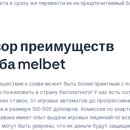
ета и сразу же перевести их на предпочитаемый б
ор преимуществ
ба melbet
ешествие к славе может быть более приятным с me
 пожаловать в страну бесплатного! У нас есть сот
нях ставок, от игровых автоматов до прогрессивн
в в размере 100 000 долларов. Комиссия по азар
аваке имеет опыт выдачи игровых лицензий по вс
 могут быть уверены, что их деньги будут защищен