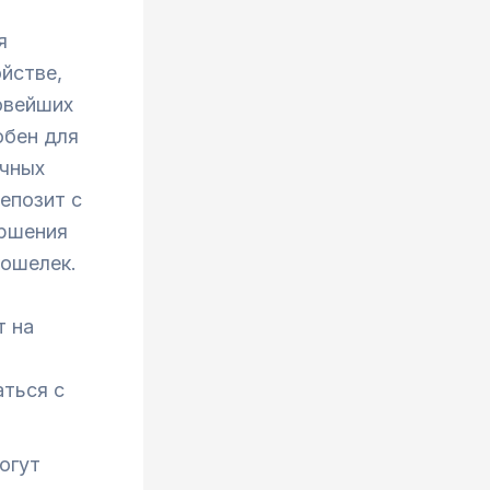
я
йстве,
новейших
обен для
ичных
епозит с
ершения
кошелек.
т на
и
аться с
огут