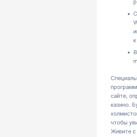
р
С
W
и
к
В
m
Специальн
программ
сайте, оп
казино. Б
холмисто
чтобы уви
Живите с