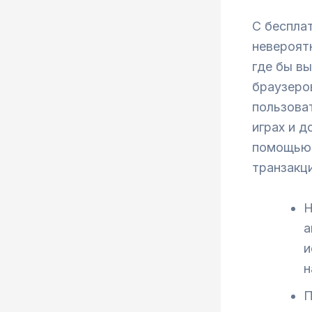
С беспла
невероят
где бы вы
браузеров
пользова
играх и д
помощью 
транзакци
Н
а
и
н
П