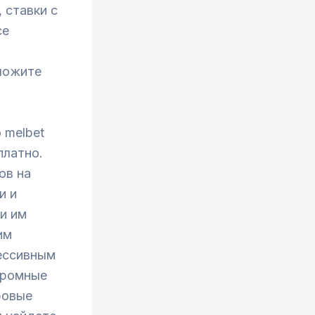
 ставки с
се
ложите
 melbet
платно.
ов на
и и
и им
им
ессивным
громные
ровые