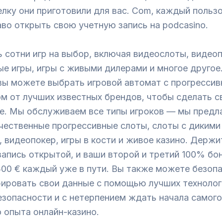
елку они приготовили для вас. Com, каждый польз
во открыть свою учетную запись на podcasino.
ь сотни игр на выбор, включая видеослоты, видео
е игры, игры с живыми дилерами и многое другое
 вы можете выбрать игровой автомат с прогресси
м от лучших известных брендов, чтобы сделать с
е. Мы обслуживаем все типы игроков — мы предл
чественные прогрессивные слоты, слоты с дикими
 видеопокер, игры в кости и живое казино. Держ
запись открытой, и ваши второй и третий 100% бо
300 € каждый уже в пути. Вы также можете безоп
рировать свои данные с помощью лучших технолог
езопасности и с нетерпением ждать начала самого
 опыта онлайн-казино.