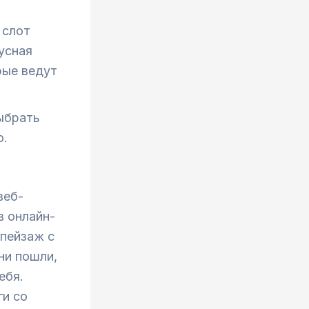
 слот
нусная
орые ведут
ыбрать
о.
-
веб-
в онлайн-
 пейзаж с
ни пошли,
ебя.
ги со