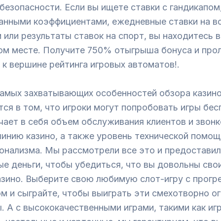
безопасности. Если вы ищете ставки с гандикапом,
анными коэффициентами, ежедневные ставки на в
или результаты ставок на спорт, вы находитесь в
ом месте. Получите 750% отыгрыша бонуса и про
 к вершине рейтинга игровых автоматов!.
самых захватывающих особенностей обзора казино
ся в том, что игроки могут попробовать игры бес
чает в себя объем обслуживания клиентов и звонк
линию казино, а также уровень технической помощ
онализма. Мы рассмотрели все это и предоставил
ые деньги, чтобы убедиться, что вы довольны сво
азино. Выберите свою любимую слот-игру с прогр
м и сыграйте, чтобы выиграть эти смехотворно о
. А с высококачественными играми, такими как иг