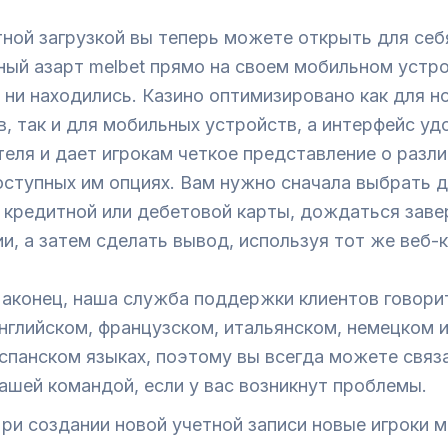
тной загрузкой вы теперь можете открыть для себ
ный азарт melbet прямо на своем мобильном устро
 ни находились. Казино оптимизировано как для 
, так и для мобильных устройств, а интерфейс уд
теля и дает игрокам четкое представление о разл
оступных им опциях. Вам нужно сначала выбрать д
кредитной или дебетовой карты, дождаться зав
и, а затем сделать вывод, используя тот же веб-
аконец, наша служба поддержки клиентов говори
нглийском, французском, итальянском, немецком 
спанском языках, поэтому вы всегда можете связ
ашей командой, если у вас возникнут проблемы.
ри создании новой учетной записи новые игроки м