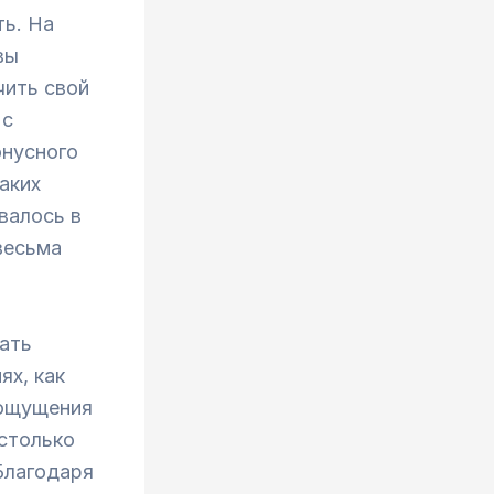
ь. На
вы
чить свой
 с
онусного
аких
валось в
весьма
чать
ях, как
 ощущения
астолько
Благодаря