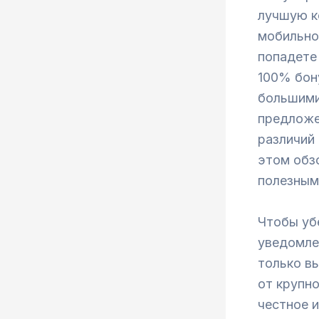
лучшую к
мобильно
попадете
100% бон
большими
предложе
различий
этом обзо
полезным
Чтобы убе
уведомле
только в
от крупно
честное 