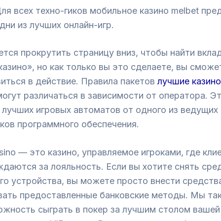
ля всех техно-гиков мобильное казино melbet пре
дни из лучших онлайн-игр.
ется прокрутить страницу вниз, чтобы найти вкла
азино», но как только вы это сделаете, вы сможе
зиться в действие. Правила пакетов
лучшие казино
могут различаться в зависимости от оператора. Э
 лучших игровых автоматов от одного из ведущих
ков программного обеспечения.
sino — это казино, управляемое игроками, где кли
ждаются за лояльность. Если вы хотите снять сре
го устройства, вы можете просто внести средств
вать предоставленные банковские методы. Мы та
ожность сыграть в покер за лучшим столом вашей