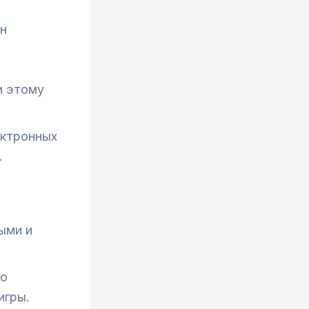
Он
.
и этому
ектронных
.
ыми и
но
игры.