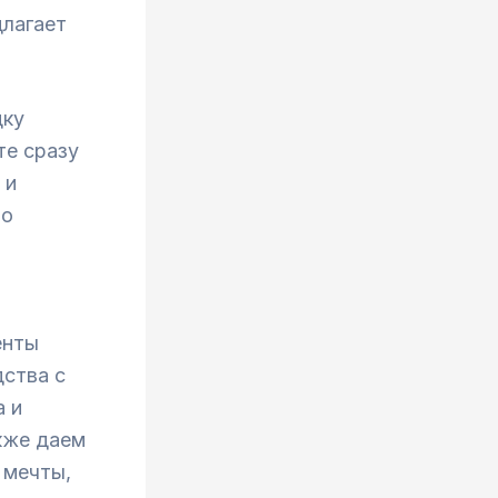
длагает
дку
те сразу
и
то
енты
дства с
а и
кже даем
 мечты,