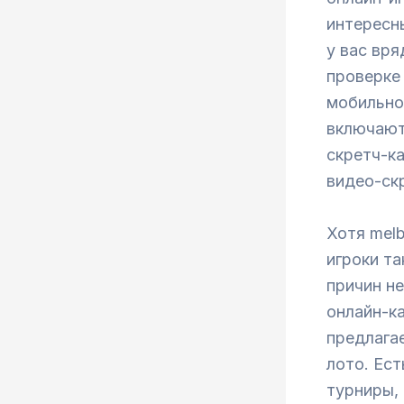
интересн
у вас вр
проверке
мобильно
включают
скретч-ка
видео-ск
Хотя melb
игроки та
причин не
онлайн-ка
предлагае
лото. Ест
турниры, 