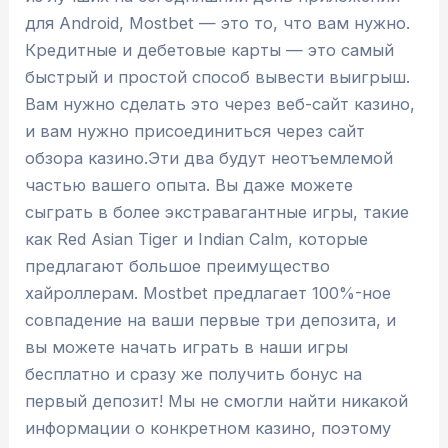
для Android, Mostbet — это то, что вам нужно.
Кредитные и дебетовые карты — это самый
быстрый и простой способ вывести выигрыш.
Вам нужно сделать это через веб-сайт казино,
и вам нужно присоединиться через сайт
обзора казино.Эти два будут неотъемлемой
частью вашего опыта. Вы даже можете
сыграть в более экстравагантные игры, такие
как Red Asian Tiger и Indian Calm, которые
предлагают большое преимущество
хайроллерам. Mostbet предлагает 100%-ное
совпадение на ваши первые три депозита, и
вы можете начать играть в наши игры
бесплатно и сразу же получить бонус на
первый депозит! Мы не смогли найти никакой
информации о конкретном казино, поэтому