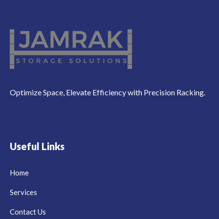
Optimize Space, Elevate Efficiency with Precision Racking.
Useful Links
Home
Services
Contact Us