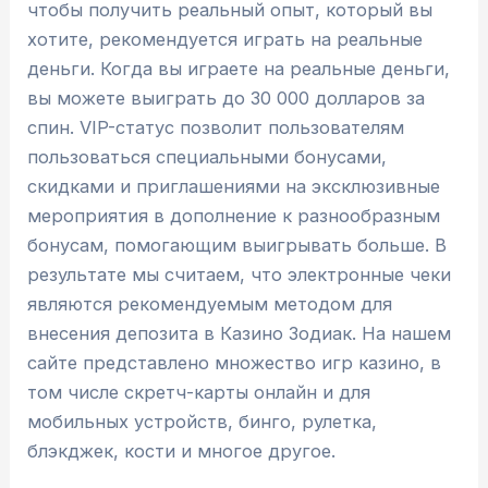
чтобы получить реальный опыт, который вы
хотите, рекомендуется играть на реальные
деньги. Когда вы играете на реальные деньги,
вы можете выиграть до 30 000 долларов за
спин. VIP-статус позволит пользователям
пользоваться специальными бонусами,
скидками и приглашениями на эксклюзивные
мероприятия в дополнение к разнообразным
бонусам, помогающим выигрывать больше. В
результате мы считаем, что электронные чеки
являются рекомендуемым методом для
внесения депозита в Казино Зодиак. На нашем
сайте представлено множество игр казино, в
том числе скретч-карты онлайн и для
мобильных устройств, бинго, рулетка,
блэкджек, кости и многое другое.