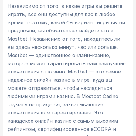
Независимо от того, в какие игры вы решите
играть, все они доступны для вас в любое
время, поэтому, какой бы вариант игры вы ни
предпочли, вы обязательно найдете его в
Mostbet. Независимо от того, находитесь ли
вы здесь несколько минут, час или больше,
Mostbet — единственное онлайн-казино,
которое может гарантировать вам наилучшие
впечатления от казино. Mostbet — это самое
надежное онлайн-казино в мире, куда вы
можете отправиться, чтобы насладиться
любимыми играми казино. В Mostbet Casino
скучать не придется, захватывающие
впечатления вам гарантированы. Это
канадское онлайн-казино с самым высоким
рейтингом, сертифицированное eCOGRA и