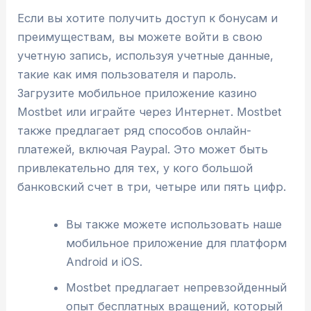
Если вы хотите получить доступ к бонусам и
преимуществам, вы можете войти в свою
учетную запись, используя учетные данные,
такие как имя пользователя и пароль.
Загрузите мобильное приложение казино
Mostbet или играйте через Интернет. Mostbet
также предлагает ряд способов онлайн-
платежей, включая Paypal. Это может быть
привлекательно для тех, у кого большой
банковский счет в три, четыре или пять цифр.
Вы также можете использовать наше
мобильное приложение для платформ
Android и iOS.
Mostbet предлагает непревзойденный
опыт бесплатных вращений, который