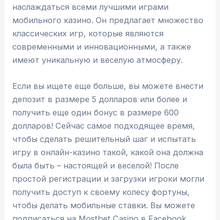
наслаждаться всеми лучшими играми
мобильного казино. Он предлагает множество
классических игр, которые являются
современными и инновационными, а также
имеют уникальную и веселую атмосферу.
Если вы ищете еще больше, вы можете внести
депозит в размере 5 долларов или более и
получить еще один бонус в размере 600
долларов! Сейчас самое подходящее время,
чтобы сделать решительный шаг и испытать
игру в онлайн-казино такой, какой она должна
была быть – настоящей и веселой! После
простой регистрации и загрузки игроки могли
получить доступ к своему колесу фортуны,
чтобы делать мобильные ставки. Вы можете
подписаться на Mostbet Casino в Facebook,