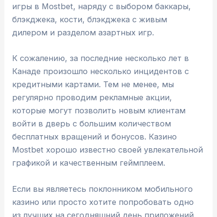
игры в Mostbet, наряду с выбором баккары,
блэкджека, кости, блэкджека с живым
дилером и разделом азартных игр.
К сожалению, за последние несколько лет в
Канаде произошло несколько инцидентов с
кредитными картами. Тем не менее, мы
регулярно проводим рекламные акции,
которые могут позволить новым клиентам
войти в дверь с большим количеством
бесплатных вращений и бонусов. Казино
Mostbet хорошо известно своей увлекательной
графикой и качественным геймплеем.
Если вы являетесь поклонником мобильного
казино или просто хотите попробовать одно
из лучших на сегодняшний день приложений