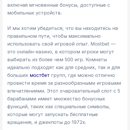
включая мгновенные бонусы, доступные с
мобильных устройств.
И мы хотим убедиться, что вы находитесь на
правильном пути, чтобы максимально
использовать свой игровой опыт. Mostbet —
это онлайн-казино, в котором игроки могут
выбирать из более чем 500 игр. Комнаты
идеально подходят как для средних, так и для
больших
мостбет
групп, где можно отлично
провести время за разнообразными игровыми
впечатлениями. Этот очаровательный слот с 5
барабанами имеет множество бонусных
функций, таких как специальные символы,
которые могут запускать бесплатные
вращения, и джекпоты до 1972x.