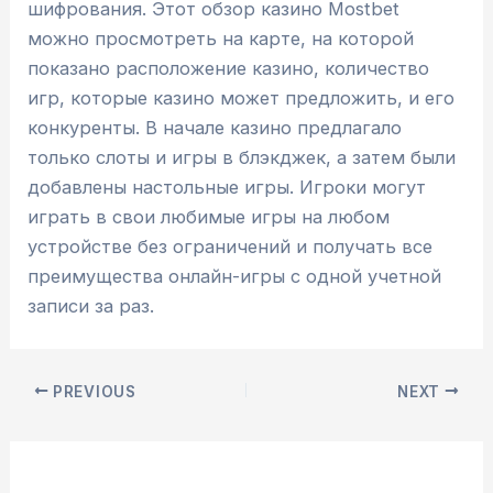
шифрования. Этот обзор казино Mostbet
можно просмотреть на карте, на которой
показано расположение казино, количество
игр, которые казино может предложить, и его
конкуренты. В начале казино предлагало
только слоты и игры в блэкджек, а затем были
добавлены настольные игры. Игроки могут
играть в свои любимые игры на любом
устройстве без ограничений и получать все
преимущества онлайн-игры с одной учетной
записи за раз.
PREVIOUS
NEXT