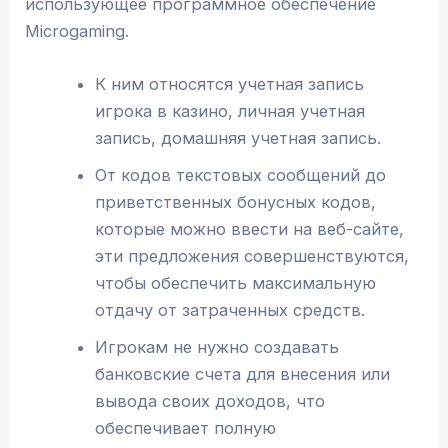
использующее программное обеспечение
Microgaming.
К ним относятся учетная запись
игрока в казино, личная учетная
запись, домашняя учетная запись.
От кодов текстовых сообщений до
приветственных бонусных кодов,
которые можно ввести на веб-сайте,
эти предложения совершенствуются,
чтобы обеспечить максимальную
отдачу от затраченных средств.
Игрокам не нужно создавать
банковские счета для внесения или
вывода своих доходов, что
обеспечивает полную