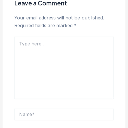
Leave a Comment
Your email address will not be published.
Required fields are marked
*
Type
here..
Name*