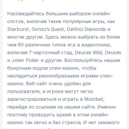
Наслаждайтесь большим выбором онлайн-
слотов, включая такие популярные игры, как
Starburst, Gonzo’s Quest, DaVinci Diamonds и
многие другие. Здесь можно выбрать из более
чем 60 различных типов игр в видеопокер,
включая 7-карточный стад, Deuces Wild, Deuces
и Joker Poker и другие. Воспользуйтесь нашим
бонусным кодом спин-казино, чтобы
насладиться разнообразными играми спин-
казино. Веб-сайт очень удобен для
пользователя, и игроки могут легко
зарегистрироваться и играть в Mostbet,
перейдя по ссылкам на нашем сайте. Именно
поэтому проводить время в этом онлайн-
казино так легко и без стресса. И нет никакого