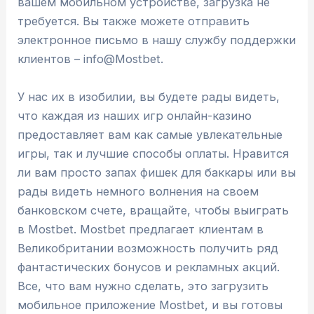
вашем мобильном устройстве, загрузка не
требуется. Вы также можете отправить
электронное письмо в нашу службу поддержки
клиентов – info@Mostbet.
У нас их в изобилии, вы будете рады видеть,
что каждая из наших игр онлайн-казино
предоставляет вам как самые увлекательные
игры, так и лучшие способы оплаты. Нравится
ли вам просто запах фишек для баккары или вы
рады видеть немного волнения на своем
банковском счете, вращайте, чтобы выиграть
в Mostbet. Mostbet предлагает клиентам в
Великобритании возможность получить ряд
фантастических бонусов и рекламных акций.
Все, что вам нужно сделать, это загрузить
мобильное приложение Mostbet, и вы готовы