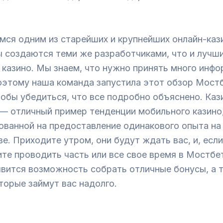
мся одним из старейших и крупнейших онлайн-кази
ы создаются теми же разработчиками, что и лучш
 казино. Мы знаем, что нужно принять много инфо
оэтому наша команда запустила этот обзор Мост
тобы убедиться, что все подробно объяснено. Каз
— отличный пример тенденции мобильного казино
ованной на предоставление одинакового опыта н
е. Приходите утром, они будут ждать вас, и, если
те проводить часть или все свое время в Мостбет
явится возможность собрать отличные бонусы, а 
торые займут вас надолго.