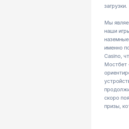
загрузки.
Мы являе
наши игр
наземные
именно п
Casino, ч
Мостбет 
ориентир
устройств
продолжи
скоро по
призы, ко