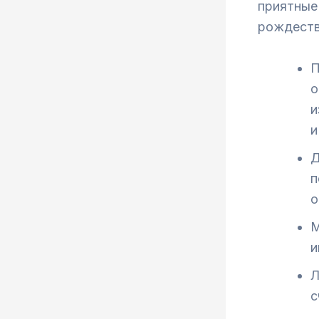
приятные 
рождеств
П
о
и
и
Д
п
о
М
и
Л
с