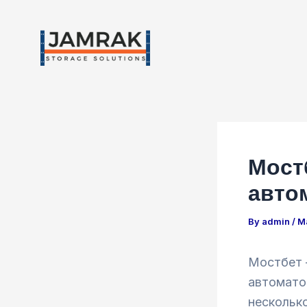
Skip
Post
to
navigation
content
Мост
автом
By
admin
/
M
Мостбет 
автоматов
несколько