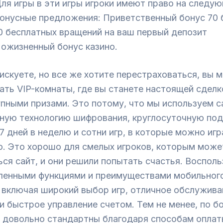
ля игры в эти игры игроки имеют право на следу
онусные предложения: Приветственный бонус 70 
0 бесплатных вращений на ваш первый депозит
ожизненный бонус казино.
искуете, но все же хотите перестраховаться, вы 
ать VIP-комнаты, где вы станете настоящей сделк
упными призами. Это потому, что мы используем 
ную технологию шифрования, круглосуточную по
7 дней в неделю и сотни игр, в которые можно игр
о. Это хорошо для смелых игроков, которым може
ся сайт, и они решили попытать счастья. Воспол
ленными функциями и преимуществами мобильного
 включая широкий выбор игр, отличное обслужива
и быстрое управление счетом. Тем не менее, по б
и довольно стандартны благодаря способам оплат