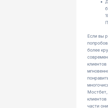
Д
б
1
П
Если вы р
попробов
более кр
современ
клиентов 
мгновенн
понравить
многочис
Мостбет,
клиентов 
части он