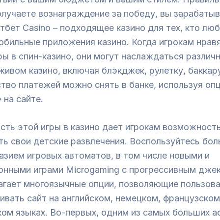
олучаете вознаграждение за победу, вы зарабатыв
тбет Casino – подходящее казино для тех, кто лю
обильные приложения казино. Когда игрокам нрав
ры в спин-казино, они могут наслаждаться различ
живом казино, включая блэкджек, рулетку, баккару
тво платежей можно снять в банке, используя оп
 на сайте.
сть этой игры в казино дает игрокам возможност
ть свои детские развлечения. Воспользуйтесь бо
азием игровых автоматов, в том числе новыми и
онными играми Microgaming с прогрессивным дже
агает многоязычные опции, позволяющие пользов
ивать сайт на английском, немецком, французском
ком языках. Во-первых, одним из самых больших а