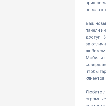
пришлось
внесло к
Ваш новы
панели и
доступ. 
за отличн
любимом у
Мобильно
совершен
чтобы га
клиентов 
Любите л
огромные
соответс