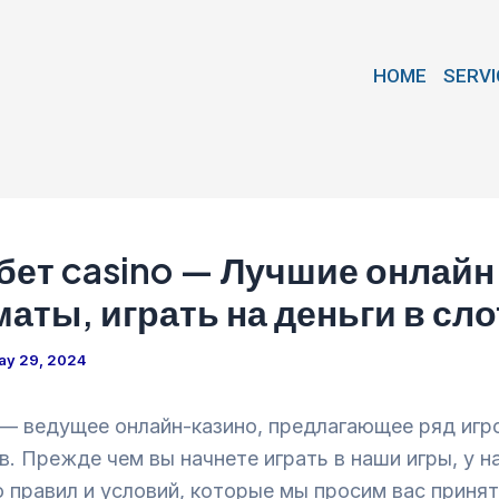
HOME
SERVI
бет casino — Лучшие онлайн
аты, играть на деньги в сл
ay 29, 2024
— ведущее онлайн-казино, предлагающее ряд игр
. Прежде чем вы начнете играть в наши игры, у н
 правил и условий, которые мы просим вас принят