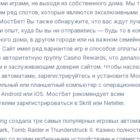
ми играми, не выходя из собственного дома. Мы 
ем ряд слотов, которые являются эксклюзивными 
 МостБет! Вы также обнаружите, что вас ждут лу
и опыт, куда бы вы ни отправились — будь то в к
ного дома, в другом городе или на важном семей
 Сайт имел ряд вариантов игр и способов оплаты 
 авторитетную группу Casino Rewards, что делало
 и заслуживающим доверия сайтом. Чтобы насл
 автоматами, зарегистрируйтесь и установите Мо
ильный или планшетный компьютер с операционно
 Android или iOS. МостБет рекомендует всем
елям зарегистрироваться в Skrill или Neteller.
ing создала три самых популярных игровых автома
Park, Tomb Raider и Thunderstruck II. Казино полнос
мо со всеми мобильными устройствами и совмест