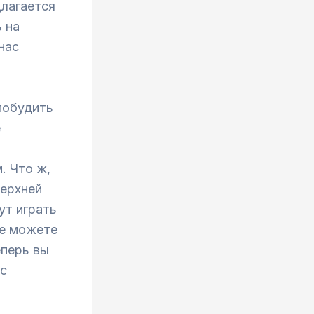
длагается
 на
нас
побудить
е
. Что ж,
верхней
ут играть
не можете
еперь вы
 с