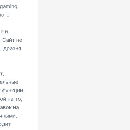
gaming,
ного
е и
 Сайт не
, дразня
т,
тельные
 функций.
ой на то,
авок на
ичными,
одит