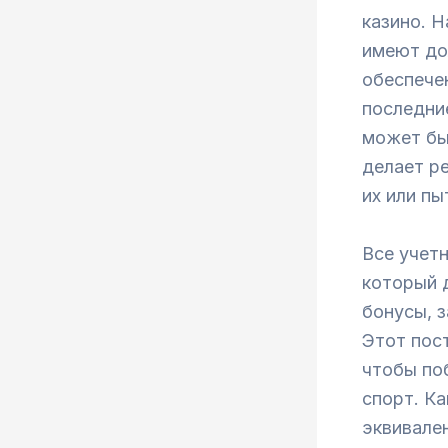
казино. 
имеют до
обеспече
последние
может бы
делает р
их или пы
Все учет
который 
бонусы, 
Этот пост
чтобы по
спорт. Ка
эквивален