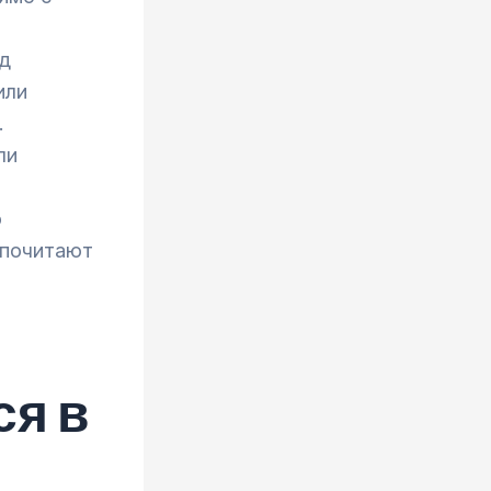
ед
или
.
ли
о
дпочитают
ся в