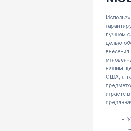
Использу
гарантир
лучшем сл
целью об
внесения
мгновенн
нашим ще
США, а та
предмето
играете в
преданная
У
с