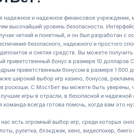
я надежное и надежное финансовое учреждение, 
уем высочайший уровень безопасности. Интерфейс
учае четкий и понятный, и он был разработан с о
еспечения безопасного, надежного и простого сп
 депозитов и снятия средств. Вы можете получить
ый приветственный бонус в размере 10 долларов 
дрым приветственным бонусом в размере 1 600 д
кже широкий выбор игр казино, бонусов, рекламн
в роскоши. С МостБет вы можете быть уверены, 
 лучшие игры в отрасли, в безопасной и надежной 
 команда всегда готова помочь, когда вам это ну
 нас есть огромный выбор игр, среди которых онл
лоты, рулетка, блэкджек, кено, видеопокер, бинго