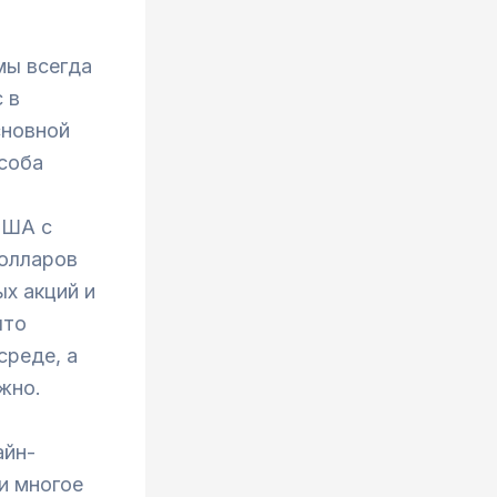
мы всегда
 в
сновной
особа
США с
олларов
ых акций и
что
среде, а
жно.
айн-
 и многое