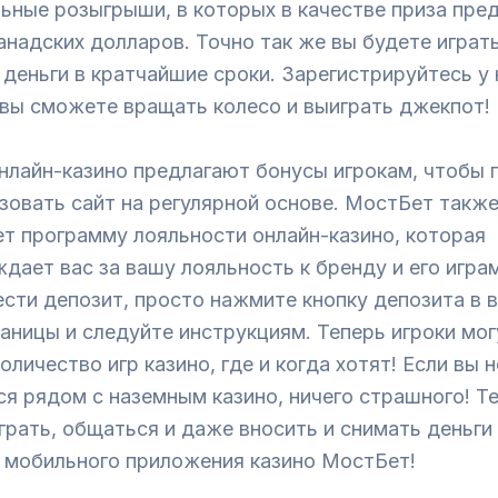
ьные розыгрыши, в которых в качестве приза пре
анадских долларов. Точно так же вы будете играть
деньги в кратчайшие сроки. Зарегистрируйтесь у 
и вы сможете вращать колесо и выиграть джекпот!
нлайн-казино предлагают бонусы игрокам, чтобы 
зовать сайт на регулярной основе. МостБет такж
ет программу лояльности онлайн-казино, которая
дает вас за вашу лояльность к бренду и его играм
ести депозит, просто нажмите кнопку депозита в 
аницы и следуйте инструкциям. Теперь игроки мог
оличество игр казино, где и когда хотят! Если вы 
ся рядом с наземным казино, ничего страшного! Т
рать, общаться и даже вносить и снимать деньги
мобильного приложения казино МостБет!