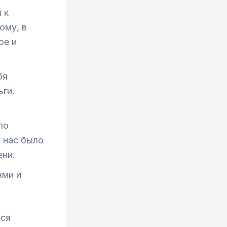
 к
ому, в
ое и
бя
ьги.
ло
у нас было
ени.
ями и
ься