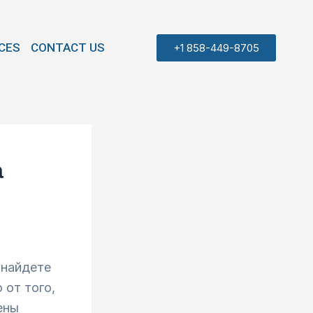
CES
CONTACT US
+1 858-449-8705
а
 найдете
 от того,
ены