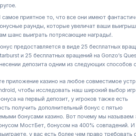
ругое.
 самое приятное то, что все они имеют фантастич
онусные раунды, которые увеличат ваши выигрыш
ам шанс выиграть потрясающие награды!.
онус предоставляется в виде 25 бесплатных вращ
tarburst и 25 бесплатных вращений на Gonzo’s Ques
несении депозита одним из следующих способов 
те приложение казино на любое совместимое уст
ndroid, чтобы исследовать наш широкий выбор игр
онуса на первый депозит, у игроков также есть
сть получить дополнительный бонус с пятью
емыми бонусами казино. Вот почему мы называем 
онусом МостБет, бонусом на 400% совпадений. И 
выиграете, у вас есть более чем право требовать 