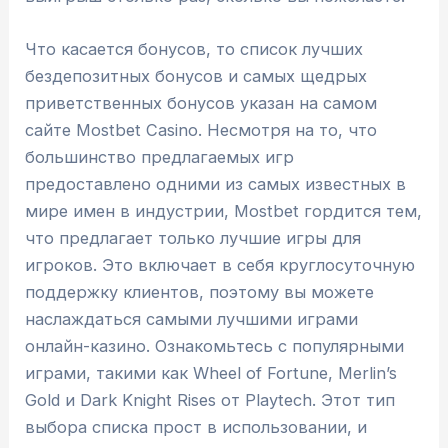
Что касается бонусов, то список лучших
бездепозитных бонусов и самых щедрых
приветственных бонусов указан на самом
сайте Mostbet Casino. Несмотря на то, что
большинство предлагаемых игр
предоставлено одними из самых известных в
мире имен в индустрии, Mostbet гордится тем,
что предлагает только лучшие игры для
игроков. Это включает в себя круглосуточную
поддержку клиентов, поэтому вы можете
наслаждаться самыми лучшими играми
онлайн-казино. Ознакомьтесь с популярными
играми, такими как Wheel of Fortune, Merlin’s
Gold и Dark Knight Rises от Playtech. Этот тип
выбора списка прост в использовании, и