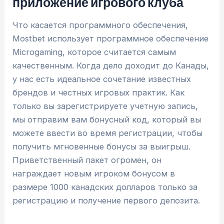
приложение игрового клуба
Что касается программного обеспечения,
Mostbet использует программное обеспечение
Microgaming, которое считается самым
качественным. Когда дело доходит до Канады,
у нас есть идеальное сочетание известных
брендов и честных игровых практик. Как
только вы зарегистрируете учетную запись,
мы отправим вам бонусный код, который вы
можете ввести во время регистрации, чтобы
получить мгновенные бонусы за выигрыш.
Приветственный пакет огромен, он
награждает новым игроком бонусом в
размере 1000 канадских долларов только за
регистрацию и получение первого депозита.