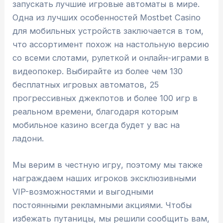
запускать лучшие игровые автоматы в мире.
Одна из лучших особенностей Mostbet Casino
для мобильных устройств заключается в том,
что ассортимент похож на настольную версию
со всеми слотами, рулеткой и онлайн-играми в
видеопокер. Выбирайте из более чем 130
бесплатных игровых автоматов, 25
прогрессивных джекпотов и более 100 игр в
реальном времени, благодаря которым
мобильное казино всегда будет у вас на
ладони.
Мы верим в честную игру, поэтому мы также
награждаем наших игроков эксклюзивными
VIP-возможностями и выгодными
постоянными рекламными акциями. Чтобы
избежать путаницы, мы решили сообщить вам,