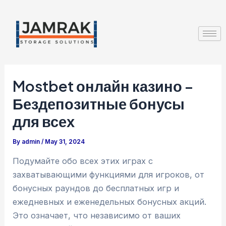
Skip
Post
to
navigation
content
Mostbet онлайн казино –
Бездепозитные бонусы
для всех
By
admin
/
May 31, 2024
Подумайте обо всех этих играх с
захватывающими функциями для игроков, от
бонусных раундов до бесплатных игр и
ежедневных и еженедельных бонусных акций.
Это означает, что независимо от ваших