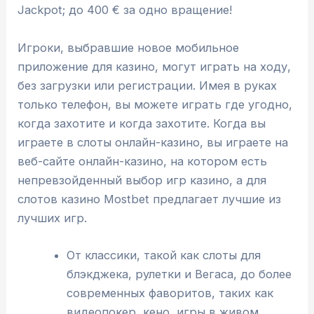
Jackpot; до 400 € за одно вращение!
Игроки, выбравшие новое мобильное
приложение для казино, могут играть на ходу,
без загрузки или регистрации. Имея в руках
только телефон, вы можете играть где угодно,
когда захотите и когда захотите. Когда вы
играете в слоты онлайн-казино, вы играете на
веб-сайте онлайн-казино, на котором есть
непревзойденный выбор игр казино, а для
слотов казино Mostbet предлагает лучшие из
лучших игр.
От классики, такой как слоты для
блэкджека, рулетки и Вегаса, до более
современных фаворитов, таких как
видеопокер, кено, игры в живом