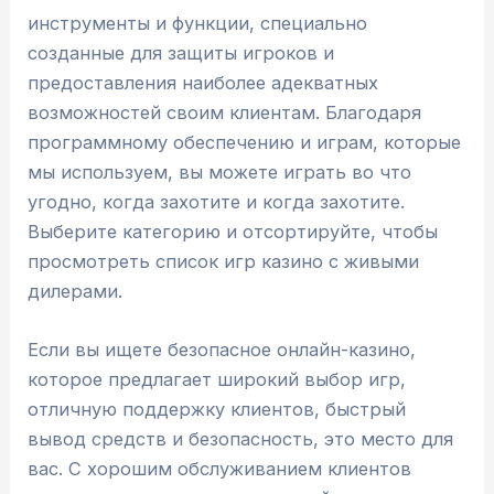
инструменты и функции, специально
созданные для защиты игроков и
предоставления наиболее адекватных
возможностей своим клиентам. Благодаря
программному обеспечению и играм, которые
мы используем, вы можете играть во что
угодно, когда захотите и когда захотите.
Выберите категорию и отсортируйте, чтобы
просмотреть список игр казино с живыми
дилерами.
Если вы ищете безопасное онлайн-казино,
которое предлагает широкий выбор игр,
отличную поддержку клиентов, быстрый
вывод средств и безопасность, это место для
вас. С хорошим обслуживанием клиентов