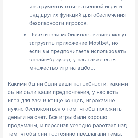
инструменты ответственной игры и
ряд других функций для обеспечения
безопасности игроков.
Посетители мобильного казино могут
загрузить приложение Mostbet, но
если вы предпочитаете использовать
онлайн-браузер, у нас также есть
множество игр на выбор.
Какими бы ни были ваши потребности, какими
бы ни были ваши предпочтения, у нас есть
игра для вас! В конце концов, игрокам не
нужно беспокоиться о том, чтобы положить
деньги на счет. Все игры были хорошо
продуманы, и персонал усердно работает над
тем, чтобы они постоянно предлагали темы,