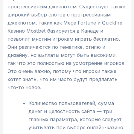
прогрессивным джекпотом. Существует также
широкий выбор слотов с прогрессивным
джекпотом, таких как Mega Fortune и Quickfire.
Казино Mostbet базируется в Канаде и
позволит многим игрокам играть бесплатно.
Они различаются по тематике, стилю и
дизайну, но выплаты могут быть высокими,
так что это полностью на усмотрение игроков.
Это очень важно, потому что игроки также
хотят знать, что им часто будут предлагать
что-то новое.
Количество пользователей, сумма
денег и целостность сайта — три
главных параметра, которые следует
учитывать при выборе онлайн-казино.