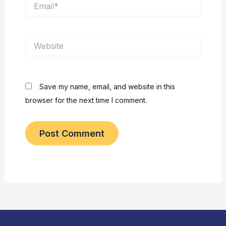
Email*
Website
Save my name, email, and website in this
browser for the next time I comment.