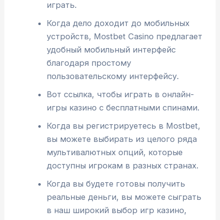
играть.
Когда дело доходит до мобильных
устройств, Mostbet Casino предлагает
удобный мобильный интерфейс
благодаря простому
пользовательскому интерфейсу.
Вот ссылка, чтобы играть в онлайн-
игры казино с бесплатными спинами.
Когда вы регистрируетесь в Mostbet,
вы можете выбирать из целого ряда
мультивалютных опций, которые
доступны игрокам в разных странах.
Когда вы будете готовы получить
реальные деньги, вы можете сыграть
в наш широкий выбор игр казино,