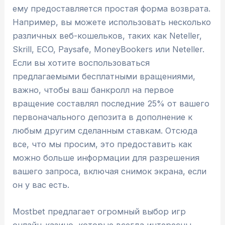
ему предоставляется простая форма возврата.
Например, вы можете использовать несколько
различных веб-кошельков, таких как Neteller,
Skrill, ECO, Paysafe, MoneyBookers или Neteller.
Если вы хотите воспользоваться
предлагаемыми бесплатными вращениями,
важно, чтобы ваш банкролл на первое
вращение составлял последние 25% от вашего
первоначального депозита в дополнение к
любым другим сделанным ставкам. Отсюда
все, что мы просим, это предоставить как
можно больше информации для разрешения
вашего запроса, включая снимок экрана, если
он у вас есть.
Mostbet предлагает огромный выбор игр