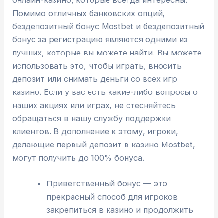
онлайн-казино, которые всегда интересны.
Помимо отличных банковских опций,
бездепозитный бонус Mostbet и бездепозитный
бонус за регистрацию являются одними из
лучших, которые вы можете найти. Вы можете
использовать это, чтобы играть, вносить
депозит или снимать деньги со всех игр
казино. Если у вас есть какие-либо вопросы о
наших акциях или играх, не стесняйтесь
обращаться в нашу службу поддержки
клиентов. В дополнение к этому, игроки,
делающие первый депозит в казино Mostbet,
могут получить до 100% бонуса.
Приветственный бонус — это
прекрасный способ для игроков
закрепиться в казино и продолжить