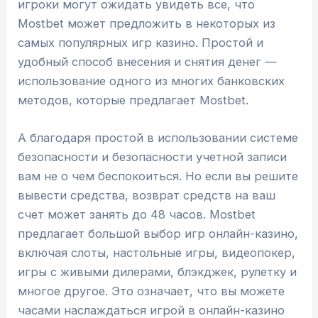
игроки могут ожидать увидеть все, что
Mostbet может предложить в некоторых из
самых популярных игр казино. Простой и
удобный способ внесения и снятия денег —
использование одного из многих банковских
методов, которые предлагает Mostbet.
А благодаря простой в использовании системе
безопасности и безопасности учетной записи
вам не о чем беспокоиться. Но если вы решите
вывести средства, возврат средств на ваш
счет может занять до 48 часов. Mostbet
предлагает большой выбор игр онлайн-казино,
включая слоты, настольные игры, видеопокер,
игры с живыми дилерами, блэкджек, рулетку и
многое другое. Это означает, что вы можете
часами наслаждаться игрой в онлайн-казино