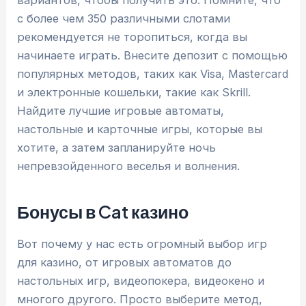
с более чем 350 различными слотами
рекомендуется не торопиться, когда вы
начинаете играть. Внесите депозит с помощью
популярных методов, таких как Visa, Mastercard
и электронные кошельки, такие как Skrill.
Найдите лучшие игровые автоматы,
настольные и карточные игры, которые вы
хотите, а затем запланируйте ночь
непревзойденного веселья и волнения.
Бонусы в Cat казино
Вот почему у нас есть огромный выбор игр
для казино, от игровых автоматов до
настольных игр, видеопокера, видеокено и
многого другого. Просто выберите метод,