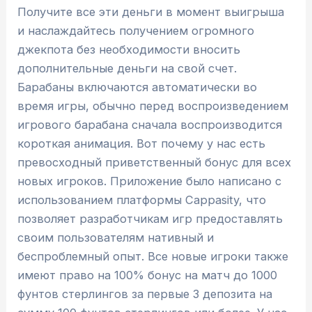
Получите все эти деньги в момент выигрыша
и наслаждайтесь получением огромного
джекпота без необходимости вносить
дополнительные деньги на свой счет.
Барабаны включаются автоматически во
время игры, обычно перед воспроизведением
игрового барабана сначала воспроизводится
короткая анимация. Вот почему у нас есть
превосходный приветственный бонус для всех
новых игроков. Приложение было написано с
использованием платформы Cappasity, что
позволяет разработчикам игр предоставлять
своим пользователям нативный и
беспроблемный опыт. Все новые игроки также
имеют право на 100% бонус на матч до 1000
фунтов стерлингов за первые 3 депозита на