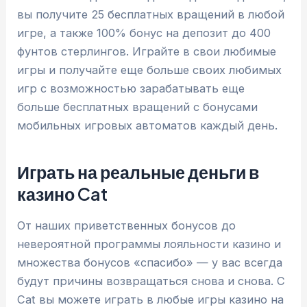
вы получите 25 бесплатных вращений в любой
игре, а также 100% бонус на депозит до 400
фунтов стерлингов. Играйте в свои любимые
игры и получайте еще больше своих любимых
игр с возможностью зарабатывать еще
больше бесплатных вращений с бонусами
мобильных игровых автоматов каждый день.
Играть на реальные деньги в
казино Cat
От наших приветственных бонусов до
невероятной программы лояльности казино и
множества бонусов «спасибо» — у вас всегда
будут причины возвращаться снова и снова. С
Cat вы можете играть в любые игры казино на