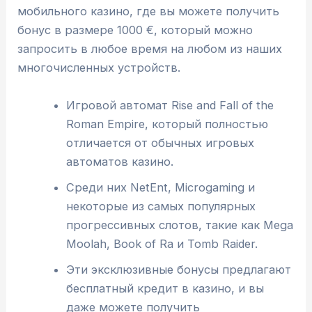
мобильного казино, где вы можете получить
бонус в размере 1000 €, который можно
запросить в любое время на любом из наших
многочисленных устройств.
Игровой автомат Rise and Fall of the
Roman Empire, который полностью
отличается от обычных игровых
автоматов казино.
Среди них NetEnt, Microgaming и
некоторые из самых популярных
прогрессивных слотов, такие как Mega
Moolah, Book of Ra и Tomb Raider.
Эти эксклюзивные бонусы предлагают
бесплатный кредит в казино, и вы
даже можете получить