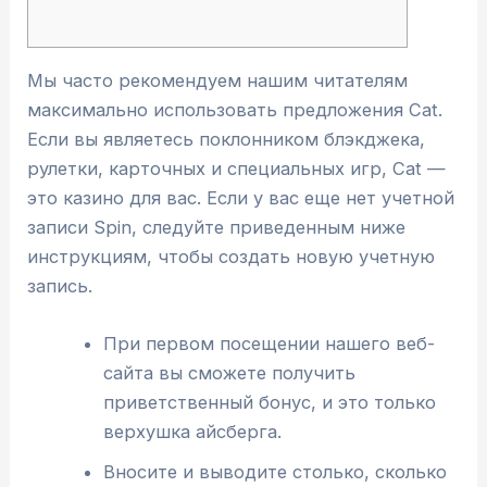
Мы часто рекомендуем нашим читателям
максимально использовать предложения Cat.
Если вы являетесь поклонником блэкджека,
рулетки, карточных и специальных игр, Cat —
это казино для вас. Если у вас еще нет учетной
записи Spin, следуйте приведенным ниже
инструкциям, чтобы создать новую учетную
запись.
При первом посещении нашего веб-
сайта вы сможете получить
приветственный бонус, и это только
верхушка айсберга.
Вносите и выводите столько, сколько