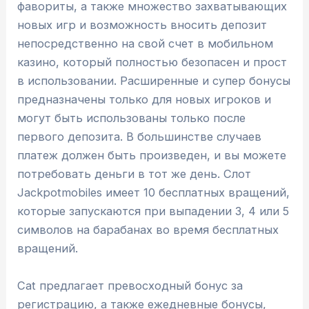
фавориты, а также множество захватывающих
новых игр и возможность вносить депозит
непосредственно на свой счет в мобильном
казино, который полностью безопасен и прост
в использовании. Расширенные и супер бонусы
предназначены только для новых игроков и
могут быть использованы только после
первого депозита. В большинстве случаев
платеж должен быть произведен, и вы можете
потребовать деньги в тот же день. Слот
Jackpotmobiles имеет 10 бесплатных вращений,
которые запускаются при выпадении 3, 4 или 5
символов на барабанах во время бесплатных
вращений.
Cat предлагает превосходный бонус за
регистрацию, а также ежедневные бонусы,