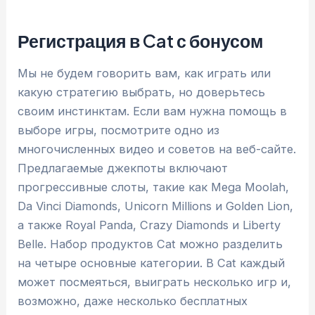
Регистрация в Cat с бонусом
Мы не будем говорить вам, как играть или
какую стратегию выбрать, но доверьтесь
своим инстинктам. Если вам нужна помощь в
выборе игры, посмотрите одно из
многочисленных видео и советов на веб-сайте.
Предлагаемые джекпоты включают
прогрессивные слоты, такие как Mega Moolah,
Da Vinci Diamonds, Unicorn Millions и Golden Lion,
а также Royal Panda, Crazy Diamonds и Liberty
Belle. Набор продуктов Cat можно разделить
на четыре основные категории. В Cat каждый
может посмеяться, выиграть несколько игр и,
возможно, даже несколько бесплатных