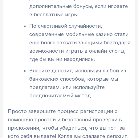
дополнительные бонусы, если играете
в бесплатные игры.
По счастливой случайности,
современные мобильные казино стали
еще более захватывающими благодаря
возможности играть в онлайн-слоты,
где бы вы ни находились.
Внесите депозит, используя любой из
банковских способов, которые мы
предлагаем, или используйте
предпочитаемый метод.
Просто завершите процесс регистрации с
помощью простой и безопасной проверки в
приложении, чтобы убедиться, что вы тот, за
кого себя выдаете! Когда вы сделаете депозит,