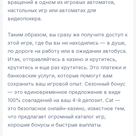
вращений в одном из игровых автоматов,
настольных игр или автоматах для
видеопокера.
Таким образом, вы сразу же получите доступ к
этой игре, где бы вы ни находились — в душе,
по дороге на работу или в ожидании автобуса.
Итак, отправляйтесь в казино и крутитесь,
крутитесь и еще раз крутитесь. Это платежи и
банковские услуги, которые помогут вам
сохранить ваш игровой опыт. Сезонный бонус
— это единовременное предложение в виде
100% совпадений на ваш 4-й депозит. Cat —
это безопасное онлайн-казино, известное тем,
что предлагает огромный каталог игр,
хорошие бонусы и быстрые выплаты.