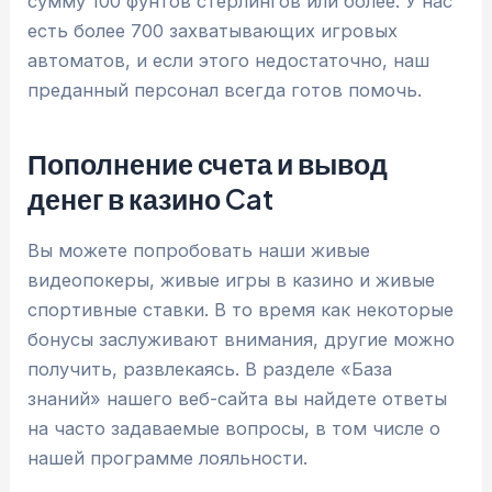
сумму 100 фунтов стерлингов или более. У нас
есть более 700 захватывающих игровых
автоматов, и если этого недостаточно, наш
преданный персонал всегда готов помочь.
Пополнение счета и вывод
денег в казино Cat
Вы можете попробовать наши живые
видеопокеры, живые игры в казино и живые
спортивные ставки. В то время как некоторые
бонусы заслуживают внимания, другие можно
получить, развлекаясь. В разделе «База
знаний» нашего веб-сайта вы найдете ответы
на часто задаваемые вопросы, в том числе о
нашей программе лояльности.