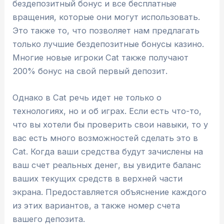
бездепозитный бонус и все бесплатные
вращения, которые они могут использовать.
Это также то, что позволяет нам предлагать
только лучшие бездепозитные бонусы казино.
Многие новые игроки Cat также получают
200% бонус на свой первый депозит.
Однако в Cat речь идет не только о
технологиях, но и об играх. Если есть что-то,
что вы хотели бы проверить свои навыки, то у
вас есть много возможностей сделать это в
Cat. Когда ваши средства будут зачислены на
ваш счет реальных денег, вы увидите баланс
ваших текущих средств в верхней части
экрана. Предоставляется объяснение каждого
из этих вариантов, а также номер счета
вашего депозита.