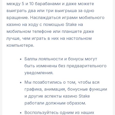
между 5 и 10 барабанами и даже можете
выиграть два или три выигрыша за одно
вращение. Наслаждаться играми мобильного
казино на ходу с помощью Stake на
мобильном телефоне или планшете даже
лучше, чем играть в них на настольном
компьютере.
Баллы лояльности и бонусы могут
быть изменены без предварительного
уведомления.
Мы позаботились о том, чтобы вся
графика, анимация, бонусные функции
и другие аспекты казино Stake
работали должным образом.
Воспользуйтесь одним из наших