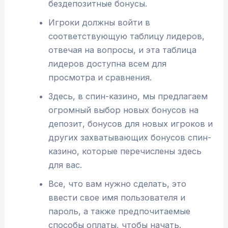
бездепозитные бонусы.
Игроки должны войти в
соответствующую таблицу лидеров,
отвечая на вопросы, и эта таблица
лидеров доступна всем для
просмотра и сравнения.
Здесь, в спин-казино, мы предлагаем
огромный выбор новых бонусов на
депозит, бонусов для новых игроков и
других захватывающих бонусов спин-
казино, которые перечислены здесь
для вас.
Все, что вам нужно сделать, это
ввести свое имя пользователя и
пароль, а также предпочитаемые
способы оплаты, чтобы начать.