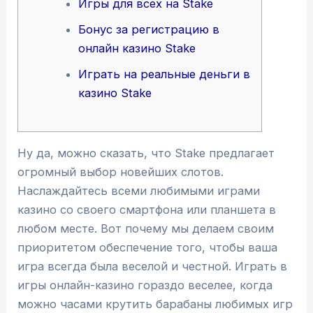
Игры для всех на Stake
Бонус за регистрацию в
онлайн казино Stake
Играть на реальные деньги в
казино Stake
Ну да, можно сказать, что Stake предлагает
огромный выбор новейших слотов.
Наслаждайтесь всеми любимыми играми
казино со своего смартфона или планшета в
любом месте. Вот почему мы делаем своим
приоритетом обеспечение того, чтобы ваша
игра всегда была веселой и честной. Играть в
игры онлайн-казино гораздо веселее, когда
можно часами крутить барабаны любимых игр