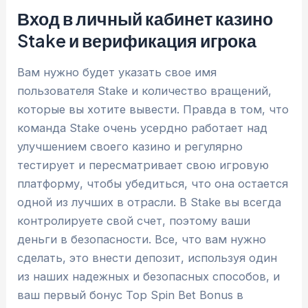
Вход в личный кабинет казино
Stake и верификация игрока
Вам нужно будет указать свое имя
пользователя Stake и количество вращений,
которые вы хотите вывести. Правда в том, что
команда Stake очень усердно работает над
улучшением своего казино и регулярно
тестирует и пересматривает свою игровую
платформу, чтобы убедиться, что она остается
одной из лучших в отрасли. В Stake вы всегда
контролируете свой счет, поэтому ваши
деньги в безопасности. Все, что вам нужно
сделать, это внести депозит, используя один
из наших надежных и безопасных способов, и
ваш первый бонус Top Spin Bet Bonus в