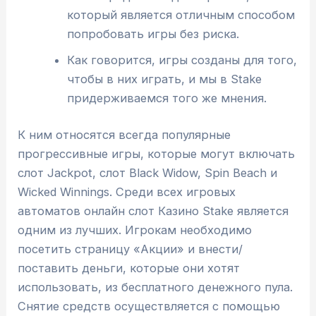
который является отличным способом
попробовать игры без риска.
Как говорится, игры созданы для того,
чтобы в них играть, и мы в Stake
придерживаемся того же мнения.
К ним относятся всегда популярные
прогрессивные игры, которые могут включать
слот Jackpot, слот Black Widow, Spin Beach и
Wicked Winnings. Среди всех игровых
автоматов онлайн слот Казино Stake является
одним из лучших. Игрокам необходимо
посетить страницу «Акции» и внести/
поставить деньги, которые они хотят
использовать, из бесплатного денежного пула.
Снятие средств осуществляется с помощью