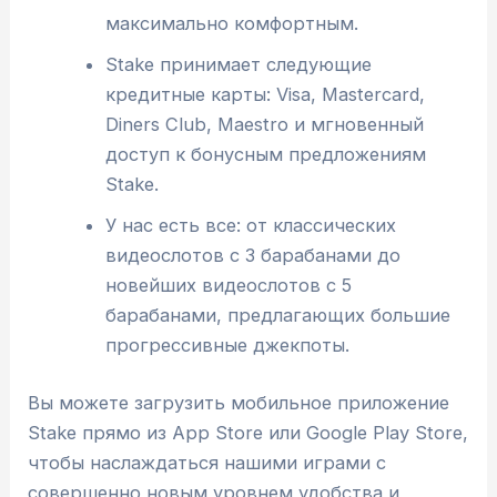
максимально комфортным.
Stake принимает следующие
кредитные карты: Visa, Mastercard,
Diners Club, Maestro и мгновенный
доступ к бонусным предложениям
Stake.
У нас есть все: от классических
видеослотов с 3 барабанами до
новейших видеослотов с 5
барабанами, предлагающих большие
прогрессивные джекпоты.
Вы можете загрузить мобильное приложение
Stake прямо из App Store или Google Play Store,
чтобы наслаждаться нашими играми с
совершенно новым уровнем удобства и