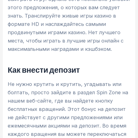
этого предложения, о которых вам следует
знать. Транслируйте живые игры казино в
формате HD и наслаждайтесь самыми
продвинутыми играми казино. Нет лучшего
места, чтобы играть в лучшие игры онлайн с
максимальными наградами и кэшбэком.
Как внести депозит
Не нужно крутить и крутить, угадывать или
болтать, просто зайдите в раздел Spin Zone на
нашем веб-сайте, где вы найдете кнопку
бесплатных вращений. Этот бонус на депозит
не действует с другими предложениями или
ежемесячными акциями на депозит. Во время
каждого вращения вы можете переключаться