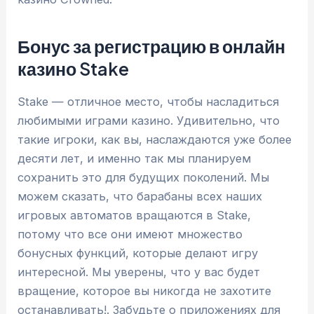
Бонус за регистрацию в онлайн
казино Stake
Stake — отличное место, чтобы насладиться
любимыми играми казино. Удивительно, что
такие игроки, как вы, наслаждаются уже более
десяти лет, и именно так мы планируем
сохранить это для будущих поколений. Мы
можем сказать, что барабаны всех наших
игровых автоматов вращаются в Stake,
потому что все они имеют множество
бонусных функций, которые делают игру
интересной. Мы уверены, что у вас будет
вращение, которое вы никогда не захотите
останавливать!. Забудьте о приложениях для