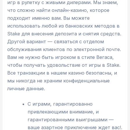
игр в рулетку с живыми дилерами. Мы знаем,
что сложно найти онлайн-казино, которое
подходит именно вам. Вы можете
использовать любой из банковских методов в
Stake для внесения депозита и снятия средств.
Другой вариант — связаться с отделом
обслуживания клиентов по электронной почте.
Вам не нужно быть игроком в стиле Вегаса,
чтобы получать удовольствие от игры в Stake.
Все транзакции в нашем казино безопасны, и
мы никогда не храним конфиденциальные
личные данные.
С играми, гарантированно
привлекающими внимание, и
гарантированными выигрышами —
ваше азартное приключение ждет вас!.