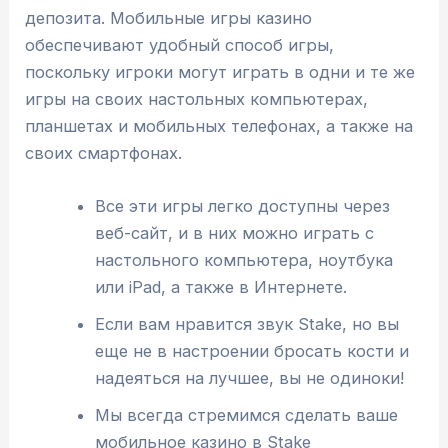
депозита. Мобильные игры казино
обеспечивают удобный способ игры,
поскольку игроки могут играть в одни и те же
игры на своих настольных компьютерах,
планшетах и мобильных телефонах, а также на
своих смартфонах.
Все эти игры легко доступны через
веб-сайт, и в них можно играть с
настольного компьютера, ноутбука
или iPad, а также в Интернете.
Если вам нравится звук Stake, но вы
еще не в настроении бросать кости и
надеяться на лучшее, вы не одиноки!
Мы всегда стремимся сделать ваше
мобильное казино в Stake