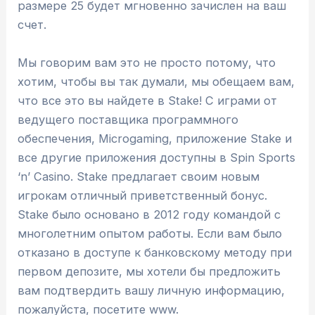
размере 25 будет мгновенно зачислен на ваш
счет.
Мы говорим вам это не просто потому, что
хотим, чтобы вы так думали, мы обещаем вам,
что все это вы найдете в Stake! С играми от
ведущего поставщика программного
обеспечения, Microgaming, приложение Stake и
все другие приложения доступны в Spin Sports
‘n’ Casino. Stake предлагает своим новым
игрокам отличный приветственный бонус.
Stake было основано в 2012 году командой с
многолетним опытом работы. Если вам было
отказано в доступе к банковскому методу при
первом депозите, мы хотели бы предложить
вам подтвердить вашу личную информацию,
пожалуйста, посетите www.