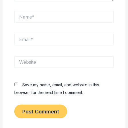
Name*
Email*
Website
Save my name, email, and website in this
browser for the next time I comment.