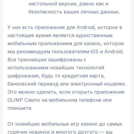
настольной версии, равно как и
безопасность ваших личных данных.
У них есть приложение для Android, которое в
настоящее время является единственным
мобильным приложением для казино, которое
мы рекомендуем пользователям iOS и Android.
Все транзакции зашифрованы с
использованием новейших технологий
шифрования, будь то кредитная карта,
банковский перевод или электронный кошелек.
Это можно сделать, если открыть приложение
OLIMP Casino на мобильном телефоне или
планшете.
От новейших мобильных игр казино до самых
горячих новинок и многого другого — вы