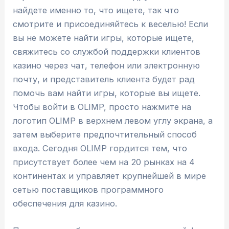
найдете именно то, что ищете, так что
смотрите и присоединяйтесь к веселью! Если
вы не можете найти игры, которые ищете,
свяжитесь со службой поддержки клиентов
казино через чат, телефон или электронную
почту, и представитель клиента будет рад
помочь вам найти игры, которые вы ищете.
Чтобы войти в OLIMP, просто нажмите на
логотип OLIMP в верхнем левом углу экрана, а
затем выберите предпочтительный способ
входа. Сегодня OLIMP гордится тем, что
присутствует более чем на 20 рынках на 4
континентах и управляет крупнейшей в мире
сетью поставщиков программного
обеспечения для казино.