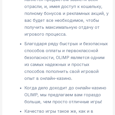
отрасли, и, имея доступ к кошельку,
полному бонусов и рекламных акций, у
вас будет все необходимое, чтобы
получить максимальную отдачу от
игрового процесса.
Благодаря ряду быстрых и безопасных
способов оплаты и первоклассной
безопасности, OLIMP является одним
из самых надежных и простых
способов пополнить свой игровой
опыт в онлайн-казино.
Когда дело доходит до онлайн-казино
OLIMP, мы предлагаем вам гораздо
больше, чем просто отличные игры!
Качество игры такое же, как и в