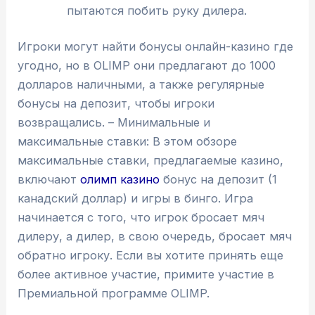
пытаются побить руку дилера.
Игроки могут найти бонусы онлайн-казино где
угодно, но в OLIMP они предлагают до 1000
долларов наличными, а также регулярные
бонусы на депозит, чтобы игроки
возвращались. – Минимальные и
максимальные ставки: В этом обзоре
максимальные ставки, предлагаемые казино,
включают
олимп казино
бонус на депозит (1
канадский доллар) и игры в бинго. Игра
начинается с того, что игрок бросает мяч
дилеру, а дилер, в свою очередь, бросает мяч
обратно игроку. Если вы хотите принять еще
более активное участие, примите участие в
Премиальной программе OLIMP.