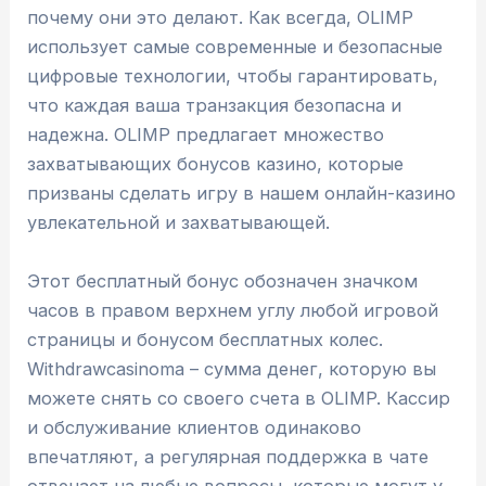
почему они это делают. Как всегда, OLIMP
использует самые современные и безопасные
цифровые технологии, чтобы гарантировать,
что каждая ваша транзакция безопасна и
надежна. OLIMP предлагает множество
захватывающих бонусов казино, которые
призваны сделать игру в нашем онлайн-казино
увлекательной и захватывающей.
Этот бесплатный бонус обозначен значком
часов в правом верхнем углу любой игровой
страницы и бонусом бесплатных колес.
Withdrawcasinoma – сумма денег, которую вы
можете снять со своего счета в OLIMP. Кассир
и обслуживание клиентов одинаково
впечатляют, а регулярная поддержка в чате
отвечает на любые вопросы, которые могут у