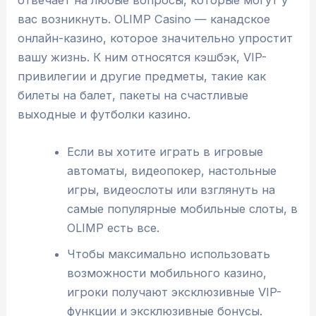
вас возникнуть. OLIMP Casino — канадское
онлайн-казино, которое значительно упростит
вашу жизнь. К ним относятся кэшбэк, VIP-
привилегии и другие предметы, такие как
билеты на балет, пакеты на счастливые
выходные и футболки казино.
Если вы хотите играть в игровые
автоматы, видеопокер, настольные
игры, видеослоты или взглянуть на
самые популярные мобильные слоты, в
OLIMP есть все.
Чтобы максимально использовать
возможности мобильного казино,
игроки получают эксклюзивные VIP-
функции и эксклюзивные бонусы.