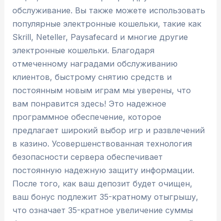
обслуживание. Вы также можете использовать
популярные электронные кошельки, такие как
Skrill, Neteller, Paysafecard и многие другие
электронные кошельки. Благодаря
отмеченному наградами обслуживанию
клиентов, быстрому снятию средств и
постоянным новым играм мы уверены, что
вам понравится здесь! Это надежное
программное обеспечение, которое
предлагает широкий выбор игр и развлечений
в казино. Усовершенствованная технология
безопасности сервера обеспечивает
постоянную надежную защиту информации.
После того, как ваш депозит будет очищен,
ваш бонус подлежит 35-кратному отыгрышу,
что означает 35-кратное увеличение суммы