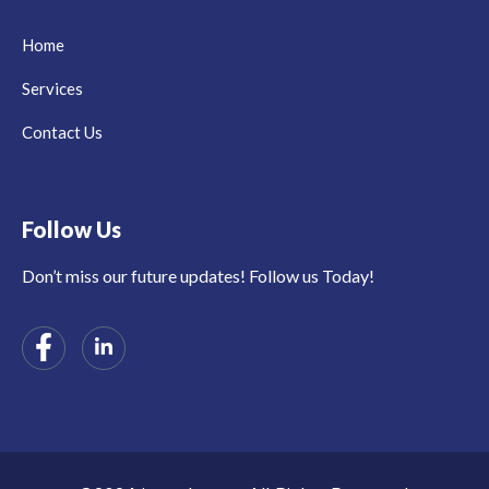
Home
Services
Contact Us
Follow Us
Don’t miss our future updates! Follow us Today!