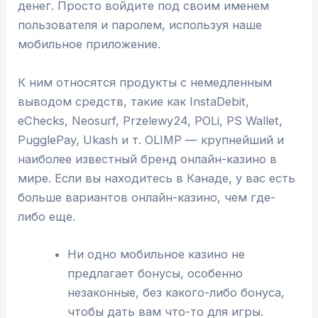
денег. Просто войдите под своим именем
пользователя и паролем, используя наше
мобильное приложение.
К ним относятся продукты с немедленным
выводом средств, такие как InstaDebit,
eChecks, Neosurf, Przelewy24, POLi, PS Wallet,
PugglePay, Ukash и т. OLIMP — крупнейший и
наиболее известный бренд онлайн-казино в
мире. Если вы находитесь в Канаде, у вас есть
больше вариантов онлайн-казино, чем где-
либо еще.
Ни одно мобильное казино не
предлагает бонусы, особенно
незаконные, без какого-либо бонуса,
чтобы дать вам что-то для игры.