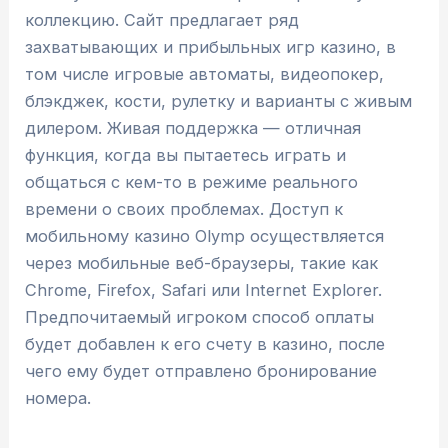
коллекцию. Сайт предлагает ряд
захватывающих и прибыльных игр казино, в
том числе игровые автоматы, видеопокер,
блэкджек, кости, рулетку и варианты с живым
дилером. Живая поддержка — отличная
функция, когда вы пытаетесь играть и
общаться с кем-то в режиме реального
времени о своих проблемах. Доступ к
мобильному казино Olymp осуществляется
через мобильные веб-браузеры, такие как
Chrome, Firefox, Safari или Internet Explorer.
Предпочитаемый игроком способ оплаты
будет добавлен к его счету в казино, после
чего ему будет отправлено бронирование
номера.