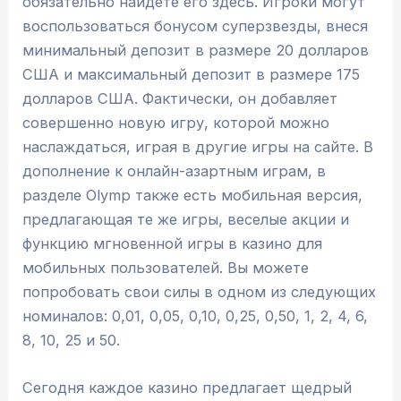
обязательно найдете его здесь. Игроки могут
воспользоваться бонусом суперзвезды, внеся
минимальный депозит в размере 20 долларов
США и максимальный депозит в размере 175
долларов США. Фактически, он добавляет
совершенно новую игру, которой можно
наслаждаться, играя в другие игры на сайте. В
дополнение к онлайн-азартным играм, в
разделе Olymp также есть мобильная версия,
предлагающая те же игры, веселые акции и
функцию мгновенной игры в казино для
мобильных пользователей. Вы можете
попробовать свои силы в одном из следующих
номиналов: 0,01, 0,05, 0,10, 0,25, 0,50, 1, 2, 4, 6,
8, 10, 25 и 50.
Сегодня каждое казино предлагает щедрый