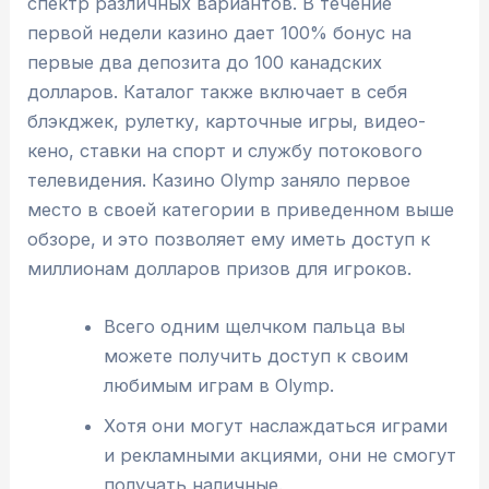
спектр различных вариантов. В течение
первой недели казино дает 100% бонус на
первые два депозита до 100 канадских
долларов. Каталог также включает в себя
блэкджек, рулетку, карточные игры, видео-
кено, ставки на спорт и службу потокового
телевидения. Казино Olymp заняло первое
место в своей категории в приведенном выше
обзоре, и это позволяет ему иметь доступ к
миллионам долларов призов для игроков.
Всего одним щелчком пальца вы
можете получить доступ к своим
любимым играм в Olymp.
Хотя они могут наслаждаться играми
и рекламными акциями, они не смогут
получать наличные.