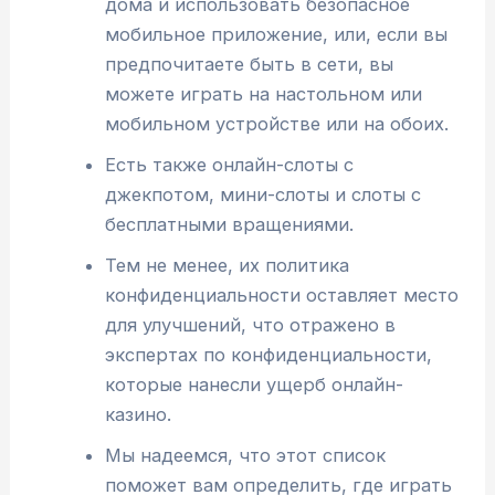
дома и использовать безопасное
мобильное приложение, или, если вы
предпочитаете быть в сети, вы
можете играть на настольном или
мобильном устройстве или на обоих.
Есть также онлайн-слоты с
джекпотом, мини-слоты и слоты с
бесплатными вращениями.
Тем не менее, их политика
конфиденциальности оставляет место
для улучшений, что отражено в
экспертах по конфиденциальности,
которые нанесли ущерб онлайн-
казино.
Мы надеемся, что этот список
поможет вам определить, где играть