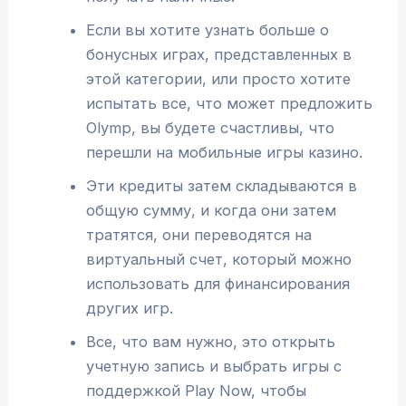
Если вы хотите узнать больше о
бонусных играх, представленных в
этой категории, или просто хотите
испытать все, что может предложить
Olymp, вы будете счастливы, что
перешли на мобильные игры казино.
Эти кредиты затем складываются в
общую сумму, и когда они затем
тратятся, они переводятся на
виртуальный счет, который можно
использовать для финансирования
других игр.
Все, что вам нужно, это открыть
учетную запись и выбрать игры с
поддержкой Play Now, чтобы