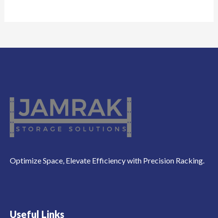
Optimize Space, Elevate Efficiency with Precision Racking.
Useful Links