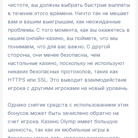
чистоте, вы должны выбрать быстрые выплаты
в течение этого времени. Ничто так не мешает
вам и вашим выигрышам, как неожиданные
проблемы. С того момента, как вы окажетесь в
нашем онлайн-казино, вы поймете, что мы
понимаем, что для вас важно. С другой
стороны, они менее безопасны, чем
настольные казино, поскольку не используют
никаких безопасных протоколов, таких как
HTTPS или SSL. Это выводит взаимодействие
игрока с другими игроками на новый уровень.
Однако снятие средств с использованием этих
бонусов может быть зачислено обратно на
счет игрока. Казино Olymp имеет большую
ценность, так как их мобильные игры в
блэкджек могут дать игрокам возможность