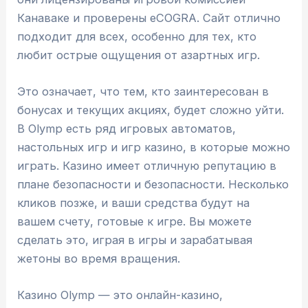
Канаваке и проверены eCOGRA. Сайт отлично
подходит для всех, особенно для тех, кто
любит острые ощущения от азартных игр.
Это означает, что тем, кто заинтересован в
бонусах и текущих акциях, будет сложно уйти.
В Olymp есть ряд игровых автоматов,
настольных игр и игр казино, в которые можно
играть. Казино имеет отличную репутацию в
плане безопасности и безопасности. Несколько
кликов позже, и ваши средства будут на
вашем счету, готовые к игре. Вы можете
сделать это, играя в игры и зарабатывая
жетоны во время вращения.
Казино Olymp — это онлайн-казино,