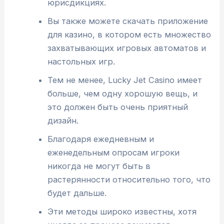
юрисдикциях.
Вы также можете скачать приложение
для казино, в котором есть множество
захватывающих игровых автоматов и
настольных игр.
Тем не менее, Lucky Jet Casino имеет
больше, чем одну хорошую вещь, и
это должен быть очень приятный
дизайн.
Благодаря ежедневным и
еженедельным опросам игроки
никогда не могут быть в
растерянности относительно того, что
будет дальше.
Эти методы широко известны, хотя