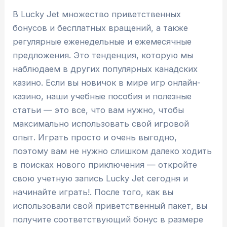
В Lucky Jet множество приветственных
бонусов и бесплатных вращений, а также
регулярные еженедельные и ежемесячные
предложения. Это тенденция, которую мы
наблюдаем в других популярных канадских
казино. Если вы новичок в мире игр онлайн-
казино, наши учебные пособия и полезные
статьи — это все, что вам нужно, чтобы
максимально использовать свой игровой
опыт. Играть просто и очень выгодно,
поэтому вам не нужно слишком далеко ходить
в поисках нового приключения — откройте
свою учетную запись Lucky Jet сегодня и
начинайте играть!. После того, как вы
использовали свой приветственный пакет, вы
получите соответствующий бонус в размере