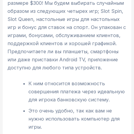
размере $300! Мы будем выбирать случайным
образом из следующих четырех игр; Slot Spin,
Slot Queen, настольные игры для настольных
игр и бонус для ставок на спорт. Он упакован с
играми, бонусами, обслуживанием клиентов,
поддержкой клиентов и хорошей графикой.
Предпочитаете ли вы планшеты, смартфоны
или даже приставки Android TV, приложение
доступно для любого типа устройств.
К ним относится возможность
совершения платежа через идеальную
для игрока банковскую систему.
Это очень удобно, так как вам не
нужно использовать компьютер для
игры.