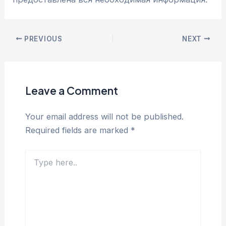
PREVIOUS
NEXT
Leave a Comment
Your email address will not be published.
Required fields are marked
*
Type
here..