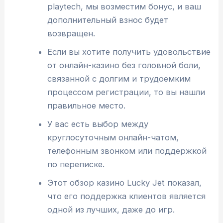
playtech, мы возместим бонус, и ваш
дополнительный взнос будет
возвращен.
Если вы хотите получить удовольствие
от онлайн-казино без головной боли,
связанной с долгим и трудоемким
процессом регистрации, то вы нашли
правильное место.
У вас есть выбор между
круглосуточным онлайн-чатом,
телефонным звонком или поддержкой
по переписке.
Этот обзор казино Lucky Jet показал,
что его поддержка клиентов является
одной из лучших, даже до игр.