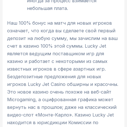
иногда за процесс взимается
небольшая плата.
Наш 100% бонус на матч для новых игроков
означает, что когда вы сделаете свой первый
депозит на любую сумму, мы зачислим на ваш
счет в казино 100% этой суммы. Lucky Jet
является ведущим поставщиком игр для
казино и работает с некоторыми из самых
известных игроков в сфере азартных игр.
Бездепозитные предложения для новых
игроков Lucky Jet Casino обширны и красочны.
Это новое казино очень похоже на веб-сайт
Microgaming, а оцифрованная графика может
вернуть нас в прошлое; даже на классический
видео-слот «Монте-Карло». Казино Lucky Jet
находится в юрисдикции Комиссии по