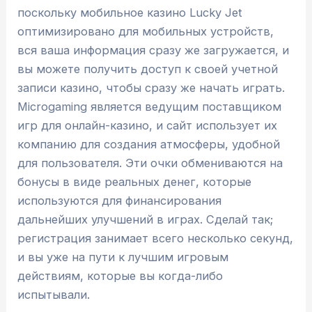
поскольку мобильное казино Lucky Jet
оптимизировано для мобильных устройств,
вся ваша информация сразу же загружается, и
вы можете получить доступ к своей учетной
записи казино, чтобы сразу же начать играть.
Microgaming является ведущим поставщиком
игр для онлайн-казино, и сайт использует их
компанию для создания атмосферы, удобной
для пользователя. Эти очки обмениваются на
бонусы в виде реальных денег, которые
используются для финансирования
дальнейших улучшений в играх. Сделай так;
регистрация занимает всего несколько секунд,
и вы уже на пути к лучшим игровым
действиям, которые вы когда-либо
испытывали.