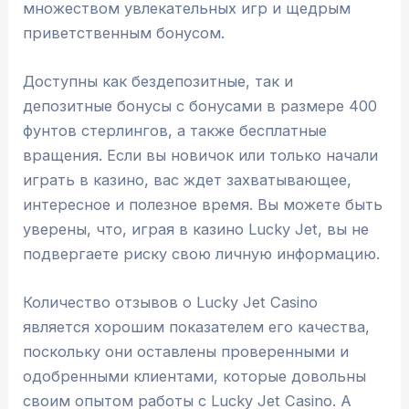
множеством увлекательных игр и щедрым
приветственным бонусом.
Доступны как бездепозитные, так и
депозитные бонусы с бонусами в размере 400
фунтов стерлингов, а также бесплатные
вращения. Если вы новичок или только начали
играть в казино, вас ждет захватывающее,
интересное и полезное время. Вы можете быть
уверены, что, играя в казино Lucky Jet, вы не
подвергаете риску свою личную информацию.
Количество отзывов о Lucky Jet Casino
является хорошим показателем его качества,
поскольку они оставлены проверенными и
одобренными клиентами, которые довольны
своим опытом работы с Lucky Jet Casino. А