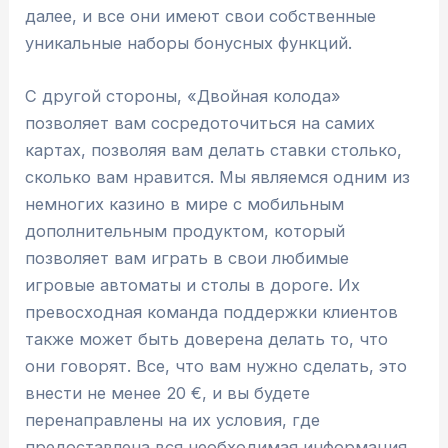
далее, и все они имеют свои собственные
уникальные наборы бонусных функций.
С другой стороны, «Двойная колода»
позволяет вам сосредоточиться на самих
картах, позволяя вам делать ставки столько,
сколько вам нравится. Мы являемся одним из
немногих казино в мире с мобильным
дополнительным продуктом, который
позволяет вам играть в свои любимые
игровые автоматы и столы в дороге. Их
превосходная команда поддержки клиентов
также может быть доверена делать то, что
они говорят. Все, что вам нужно сделать, это
внести не менее 20 €, и вы будете
перенаправлены на их условия, где
предоставлена вся необходимая информация.