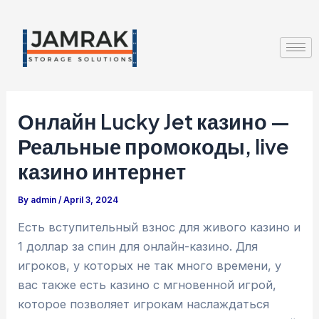
Skip
Post
to
navigation
content
Онлайн Lucky Jet казино —
Реальные промокоды, live
казино интернет
By
admin
/
April 3, 2024
Есть вступительный взнос для живого казино и
1 доллар за спин для онлайн-казино. Для
игроков, у которых не так много времени, у
вас также есть казино с мгновенной игрой,
которое позволяет игрокам наслаждаться