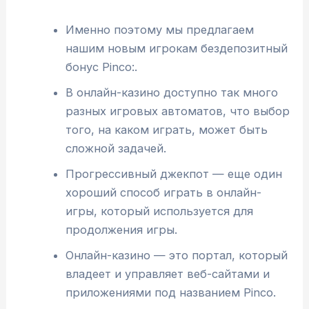
Именно поэтому мы предлагаем
нашим новым игрокам бездепозитный
бонус Pinco:.
В онлайн-казино доступно так много
разных игровых автоматов, что выбор
того, на каком играть, может быть
сложной задачей.
Прогрессивный джекпот — еще один
хороший способ играть в онлайн-
игры, который используется для
продолжения игры.
Онлайн-казино — это портал, который
владеет и управляет веб-сайтами и
приложениями под названием Pinco.