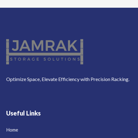
Optimize Space, Elevate Efficiency with Precision Racking.
Useful Links
Home