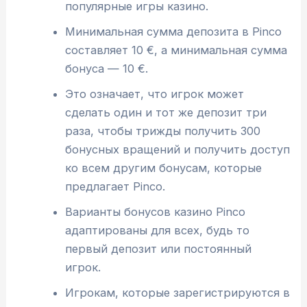
популярные игры казино.
Минимальная сумма депозита в Pinco
составляет 10 €, а минимальная сумма
бонуса — 10 €.
Это означает, что игрок может
сделать один и тот же депозит три
раза, чтобы трижды получить 300
бонусных вращений и получить доступ
ко всем другим бонусам, которые
предлагает Pinco.
Варианты бонусов казино Pinco
адаптированы для всех, будь то
первый депозит или постоянный
игрок.
Игрокам, которые зарегистрируются в