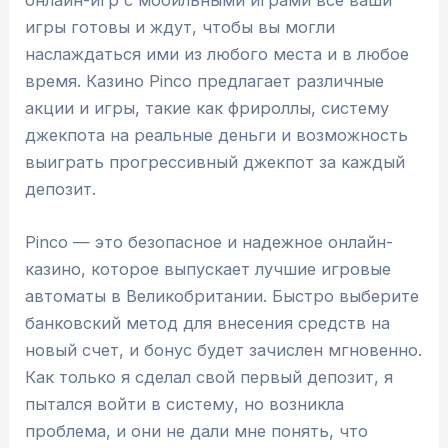
онлайн-игр с мобильными играми все ваши
игры готовы и ждут, чтобы вы могли
наслаждаться ими из любого места и в любое
время. Казино Pinco предлагает различные
акции и игры, такие как фрироллы, систему
джекпота на реальные деньги и возможность
выиграть прогрессивный джекпот за каждый
депозит.
Pinco — это безопасное и надежное онлайн-
казино, которое выпускает лучшие игровые
автоматы в Великобритании. Быстро выберите
банковский метод для внесения средств на
новый счет, и бонус будет зачислен мгновенно.
Как только я сделал свой первый депозит, я
пытался войти в систему, но возникла
проблема, и они не дали мне понять, что