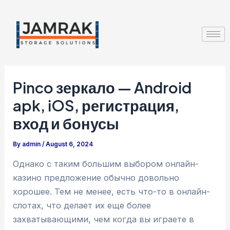
Skip
Post
to
navigation
content
Pinco зеркало — Android
apk, iOS, регистрация,
вход и бонусы
By
admin
/
August 6, 2024
Однако с таким большим выбором онлайн-
казино предложение обычно довольно
хорошее. Тем не менее, есть что-то в онлайн-
слотах, что делает их еще более
захватывающими, чем когда вы играете в