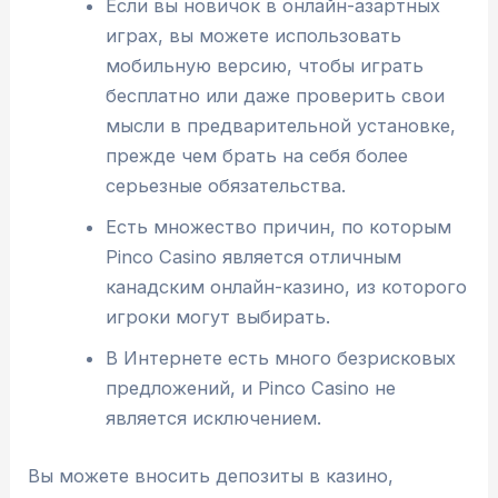
Если вы новичок в онлайн-азартных
играх, вы можете использовать
мобильную версию, чтобы играть
бесплатно или даже проверить свои
мысли в предварительной установке,
прежде чем брать на себя более
серьезные обязательства.
Есть множество причин, по которым
Pinco Casino является отличным
канадским онлайн-казино, из которого
игроки могут выбирать.
В Интернете есть много безрисковых
предложений, и Pinco Casino не
является исключением.
Вы можете вносить депозиты в казино,