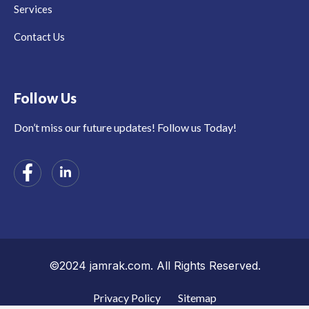
Services
Contact Us
Follow Us
Don’t miss our future updates! Follow us Today!
©2024 jamrak.com. All Rights Reserved.
Privacy Policy
Sitemap