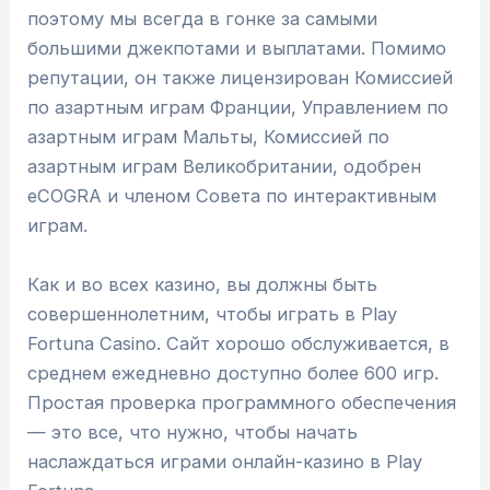
поэтому мы всегда в гонке за самыми
большими джекпотами и выплатами. Помимо
репутации, он также лицензирован Комиссией
по азартным играм Франции, Управлением по
азартным играм Мальты, Комиссией по
азартным играм Великобритании, одобрен
eCOGRA и членом Совета по интерактивным
играм.
Как и во всех казино, вы должны быть
совершеннолетним, чтобы играть в Play
Fortuna Casino. Сайт хорошо обслуживается, в
среднем ежедневно доступно более 600 игр.
Простая проверка программного обеспечения
— это все, что нужно, чтобы начать
наслаждаться играми онлайн-казино в Play