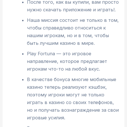
После того, как вы купили, вам просто
нужно скачать приложение и играть!.
Наша миссия состоит не только в том,
чтобы справедливо относиться к
нашим игрокам, но и в том, чтобы
быть лучшим казино в мире.
Play Fortuna — это игровое
направление, которое предлагает
игрокам что-то на любой вкус.
В качестве бонуса многие мобильные
казино теперь реализуют кэшбэк,
поэтому игроки могут не только
играть в казино со своих телефонов,
но и получать вознаграждение за свои
игровые усилия.