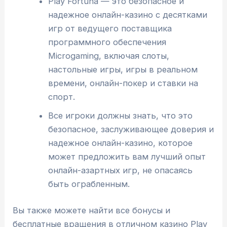
Play Fortuna — это безопасное и
надежное онлайн-казино с десятками
игр от ведущего поставщика
программного обеспечения
Microgaming, включая слоты,
настольные игры, игры в реальном
времени, онлайн-покер и ставки на
спорт.
Все игроки должны знать, что это
безопасное, заслуживающее доверия и
надежное онлайн-казино, которое
может предложить вам лучший опыт
онлайн-азартных игр, не опасаясь
быть ограбленным.
Вы также можете найти все бонусы и
бесплатные вращения в отличном казино Play