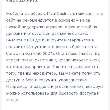
когда захотите.
Мобильные обзоры Rival Casinos отмечают, что
сайт не рекомендуется в основном из-за
низкой поддержки игроков, ограничений на
депозит и отсутствия рекламных акций.
Внесите от 10 до 1500 фунтов стерлингов и
получите 25 фунтов стерлингов бесплатно и
бонус на матч до 200%. Они также знают, что
игроки очень счастливы, когда находят игры,
которые им нравятся. Так что независимо от
того, где вы находитесь, вы можете получить
доступ к Spin и получить удовольствие.
Например, в разделе игр есть кнопка, которую
можно использовать для быстрого доступа к
играм.