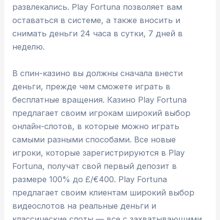
развлекались. Play Fortuna позволяет вам
оставаться в системе, а также вносить и
снимать деньги 24 часа в сутки, 7 дней в
неделю.
В спин-казино вы должны сначала внести
деньги, прежде чем сможете играть в
бесплатные вращения. Казино Play Fortuna
предлагает своим игрокам широкий выбор
онлайн-слотов, в которые можно играть
самыми разными способами. Все новые
игроки, которые зарегистрируются в Play
Fortuna, получат свой первый депозит в
размере 100% до £/€400. Play Fortuna
предлагает своим клиентам широкий выбор
видеослотов на реальные деньги и
классические слоты — все с захватывающими