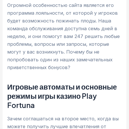
Огромной особенностью сайта является его
программа лояльности, от которой у игроков
будет возможность пожинать плоды. Наша
команда обслуживания доступна семь дней в
неделю, и они помогут вам 247 решить любые
проблемы, вопросы или запросы, которые
могут у вас возникнуть. Почему бы не
попробовать один из наших замечательных
приветственных бонусов?
Игровые автоматы и основные
режимы игры казино Play
Fortuna
Зачем соглашаться на второе место, когда вы
можете получить лучшие впечатления от