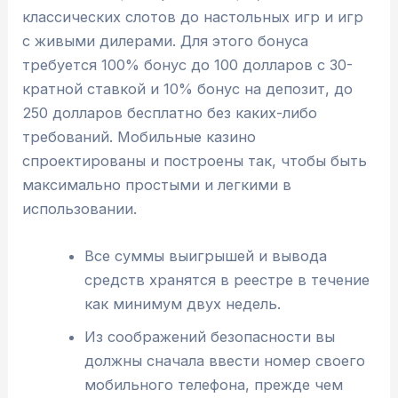
классических слотов до настольных игр и игр
с живыми дилерами. Для этого бонуса
требуется 100% бонус до 100 долларов с 30-
кратной ставкой и 10% бонус на депозит, до
250 долларов бесплатно без каких-либо
требований. Мобильные казино
спроектированы и построены так, чтобы быть
максимально простыми и легкими в
использовании.
Все суммы выигрышей и вывода
средств хранятся в реестре в течение
как минимум двух недель.
Из соображений безопасности вы
должны сначала ввести номер своего
мобильного телефона, прежде чем