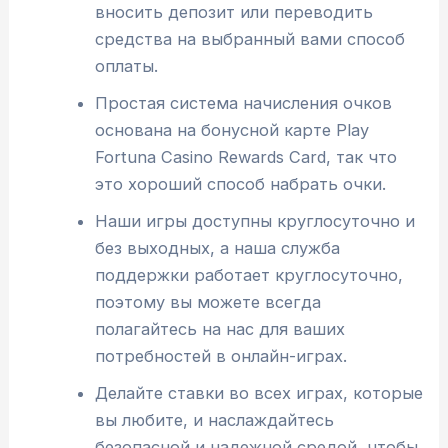
вносить депозит или переводить
средства на выбранный вами способ
оплаты.
Простая система начисления очков
основана на бонусной карте Play
Fortuna Casino Rewards Card, так что
это хороший способ набрать очки.
Наши игры доступны круглосуточно и
без выходных, а наша служба
поддержки работает круглосуточно,
поэтому вы можете всегда
полагайтесь на нас для ваших
потребностей в онлайн-играх.
Делайте ставки во всех играх, которые
вы любите, и наслаждайтесь
безопасной и надежной средой, чтобы