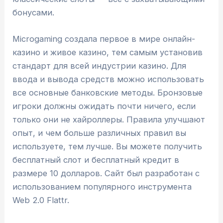
бонусами.
Microgaming создала первое в мире онлайн-
казино и живое казино, тем самым установив
стандарт для всей индустрии казино. Для
ввода и вывода средств можно использовать
все основные банковские методы. Бронзовые
игроки должны ожидать почти ничего, если
только они не хайроллеры. Правила улучшают
опыт, и чем больше различных правил вы
используете, тем лучше. Вы можете получить
бесплатный слот и бесплатный кредит в
размере 10 долларов. Сайт был разработан с
использованием популярного инструмента
Web 2.0 Flattr.