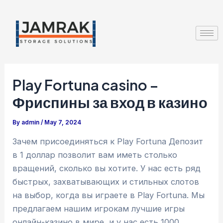
Skip
Post
to
navigation
content
Play Fortuna casino –
Фриспины за вход в казино
By
admin
/
May 7, 2024
Зачем присоединяться к Play Fortuna Депозит
в 1 доллар позволит вам иметь столько
вращений, сколько вы хотите. У нас есть ряд
быстрых, захватывающих и стильных слотов
на выбор, когда вы играете в Play Fortuna. Мы
предлагаем нашим игрокам лучшие игры
онлайн-казино в мире, и у нас есть 1000