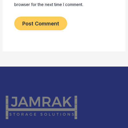
browser for the next time I comment.