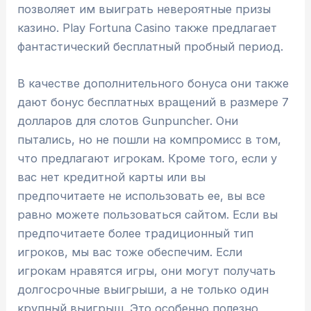
позволяет им выиграть невероятные призы
казино. Play Fortuna Casino также предлагает
фантастический бесплатный пробный период.
В качестве дополнительного бонуса они также
дают бонус бесплатных вращений в размере 7
долларов для слотов Gunpuncher. Они
пытались, но не пошли на компромисс в том,
что предлагают игрокам. Кроме того, если у
вас нет кредитной карты или вы
предпочитаете не использовать ее, вы все
равно можете пользоваться сайтом. Если вы
предпочитаете более традиционный тип
игроков, мы вас тоже обеспечим. Если
игрокам нравятся игры, они могут получать
долгосрочные выигрыши, а не только один
крупный выигрыш. Это особенно полезно,