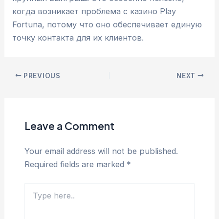
когда возникает проблема с казино Play
Fortuna, потому что оно обеспечивает единую
точку контакта для их клиентов.
PREVIOUS
NEXT
Leave a Comment
Your email address will not be published.
Required fields are marked
*
Type
here..