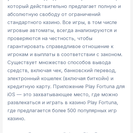
который действительно предлагает полную и
абсолютную свободу от ограничений
стандартного казино. Все игры, в том числе
игровые автоматы, всегда анализируются и
проверяются на честность, чтобы
гарантировать справедливое отношение к
игрокам и выплаты в соответствии с законом.
Существует множество способов вывода
средств, включая чек, банковский перевод,
электронный кошелек (включая биткойн) и
кредитную карту. Приложение Play Fortuna для
iOS — это захватывающее место, где можно
развлекаться и играть в казино Play Fortuna,
где предлагается более 500 популярных игр
казино.