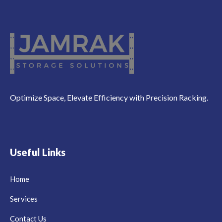
Optimize Space, Elevate Efficiency with Precision Racking.
Useful Links
Home
Services
Contact Us