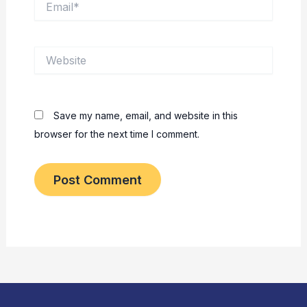
Website
Save my name, email, and website in this
browser for the next time I comment.