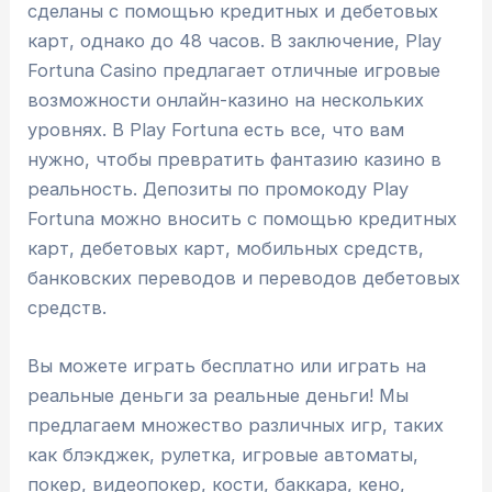
сделаны с помощью кредитных и дебетовых
карт, однако до 48 часов. В заключение, Play
Fortuna Casino предлагает отличные игровые
возможности онлайн-казино на нескольких
уровнях. В Play Fortuna есть все, что вам
нужно, чтобы превратить фантазию казино в
реальность. Депозиты по промокоду Play
Fortuna можно вносить с помощью кредитных
карт, дебетовых карт, мобильных средств,
банковских переводов и переводов дебетовых
средств.
Вы можете играть бесплатно или играть на
реальные деньги за реальные деньги! Мы
предлагаем множество различных игр, таких
как блэкджек, рулетка, игровые автоматы,
покер, видеопокер, кости, баккара, кено,