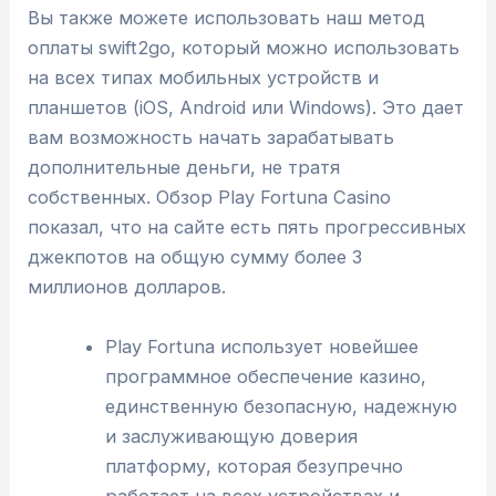
Вы также можете использовать наш метод
оплаты swift2go, который можно использовать
на всех типах мобильных устройств и
планшетов (iOS, Android или Windows). Это дает
вам возможность начать зарабатывать
дополнительные деньги, не тратя
собственных. Обзор Play Fortuna Casino
показал, что на сайте есть пять прогрессивных
джекпотов на общую сумму более 3
миллионов долларов.
Play Fortuna использует новейшее
программное обеспечение казино,
единственную безопасную, надежную
и заслуживающую доверия
платформу, которая безупречно
работает на всех устройствах и