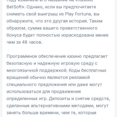
BetSoft». Однако, если вы предпочитаете
снимать свой выигрыш из Play Fortuna, вы
обнаружите, что это другая история. Таким
образом, сумма вашего приветственного
бонуса будет полностью израсходована менее
чем за 48 часов.
Программное обеспечение казино предлагает
безопасную и надежную игровую среду с
многоязычной поддержкой. Коды бесплатных
вращений обычно являются рекламой
специального предложения или даже могут
использоваться для продвижения
определенных игр. Депозиты и снятие средств,
сделанные альтернативными методами, могут
занять больше времени, чем те, которые