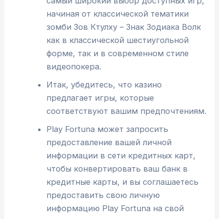
самый широкий выбор доступных игр,
начиная от классической тематики
зомби Зов Ктулху – Знак Зодиака Волк
как в классической шестиугольной
форме, так и в современном стиле
видеопокера.
Итак, убедитесь, что казино
предлагает игры, которые
соответствуют вашим предпочтениям.
Play Fortuna может запросить
предоставление вашей личной
информации в сети кредитных карт,
чтобы конвертировать ваш банк в
кредитные карты, и вы соглашаетесь
предоставить свою личную
информацию Play Fortuna на свой