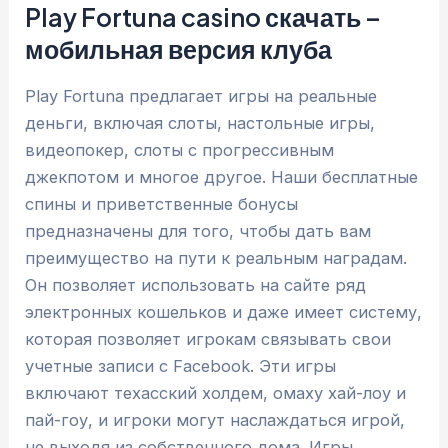
Play Fortuna casino скачать –
мобильная версия клуба
Play Fortuna предлагает игры на реальные
деньги, включая слоты, настольные игры,
видеопокер, слоты с прогрессивным
джекпотом и многое другое. Наши бесплатные
спины и приветственные бонусы
предназначены для того, чтобы дать вам
преимущество на пути к реальным наградам.
Он позволяет использовать на сайте ряд
электронных кошельков и даже имеет систему,
которая позволяет игрокам связывать свои
учетные записи с Facebook. Эти игры
включают техасский холдем, омаху хай-лоу и
пай-гоу, и игроки могут наслаждаться игрой,
не выходя из собственного дома. Игры