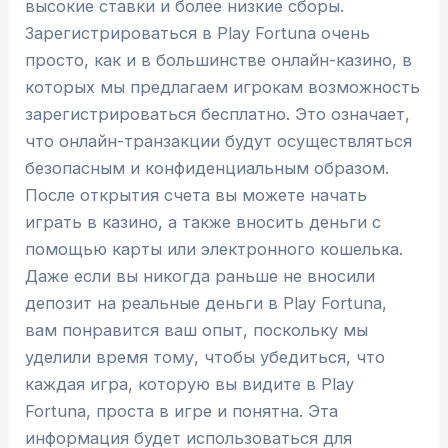
высокие ставки и более низкие сборы.
Зарегистрироваться в Play Fortuna очень
просто, как и в большинстве онлайн-казино, в
которых мы предлагаем игрокам возможность
зарегистрироваться бесплатно. Это означает,
что онлайн-транзакции будут осуществляться
безопасным и конфиденциальным образом.
После открытия счета вы можете начать
играть в казино, а также вносить деньги с
помощью карты или электронного кошелька.
Даже если вы никогда раньше не вносили
депозит на реальные деньги в Play Fortuna,
вам понравится ваш опыт, поскольку мы
уделили время тому, чтобы убедиться, что
каждая игра, которую вы видите в Play
Fortuna, проста в игре и понятна. Эта
информация будет использоваться для