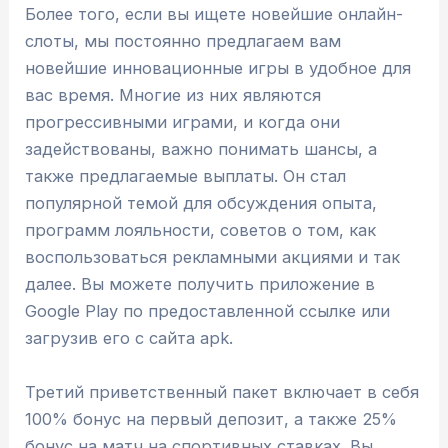
Более того, если вы ищете новейшие онлайн-
слоты, мы постоянно предлагаем вам
новейшие инновационные игры в удобное для
вас время. Многие из них являются
прогрессивными играми, и когда они
задействованы, важно понимать шансы, а
также предлагаемые выплаты. Он стал
популярной темой для обсуждения опыта,
программ лояльности, советов о том, как
воспользоваться рекламными акциями и так
далее. Вы можете получить приложение в
Google Play по предоставленной ссылке или
загрузив его с сайта apk.
Третий приветственный пакет включает в себя
100% бонус на первый депозит, а также 25%
бонус на матч на спортивных ставках. Вы