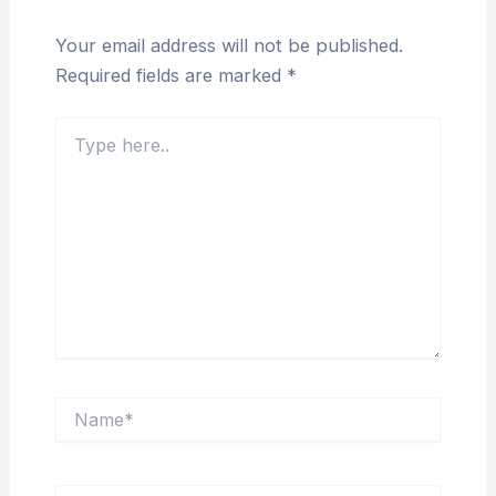
Your email address will not be published.
Required fields are marked
*
Type
here..
Name*
Email*