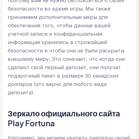
поэтому вам не нужно беспокоиться о своей
безопасности во время игры. Мы также
принимаем дополнительные меры для
обеспечения того, чтобы данные вашей
учетной записи и конфиденциальная
информация хранились в строжайшей
безопасности и чтобы они не были раскрыты
внешнему миру. Это означает, что когда они
сделают свой первый депозит, они получат
подарочный пакет в размере 30 канадских
долларов (это верно для любого вида
депозита).
Зеркало официального сайта
Play Fortuna
Например, мы можем увидеть диапазон серий