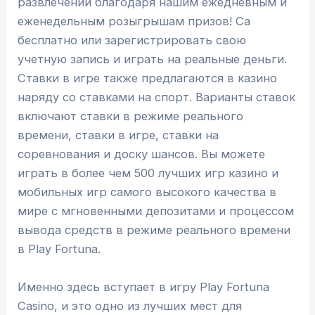
развлечений благодаря нашим ежедневным и
еженедельным розыгрышам призов! Ca
бесплатно или зарегистрировать свою
учетную запись и играть на реальные деньги.
Ставки в игре также предлагаются в казино
наряду со ставками на спорт. Варианты ставок
включают ставки в режиме реального
времени, ставки в игре, ставки на
соревнования и доску шансов. Вы можете
играть в более чем 500 лучших игр казино и
мобильных игр самого высокого качества в
мире с мгновенными депозитами и процессом
вывода средств в режиме реального времени
в Play Fortuna.
Именно здесь вступает в игру Play Fortuna
Casino, и это одно из лучших мест для