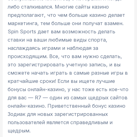
либо сталкивался. Многие сайты казино
предполагают, что чем больше казино делает
маркетинга, тем больше они получат взамен.
Spin Sports дает вам возможность делать
ставки на ваши любимые виды спорта,
наслаждаясь играми и наблюдая за
происходящим. Все, что вам нужно сделать,
это зарегистрировать учетную запись, и вы
сможете начать играть в самые разные игры в
кратчайшие сроки! Если вы ищете лучшие
бонусы онлайн-казино, у нас тоже есть кое-что
для вас — R7 — один из самых щедрых сайтов
онлайн-казино. Приветственный бонус казино
Зодиак для новых зарегистрированных
пользователей является справедливым и
щедрым.