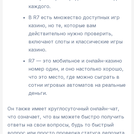
каждого.
В R7 есть множество доступных игр
казино, но те, которые вам
действительно нужно проверить,
включают слоты и классические игры
казино.
R7 — это мобильное и онлайн-казино
номер один, и оно настолько хорошо,
что это место, где можно сыграть в
сотни игровых автоматов на реальные
деньги.
Он также имеет круглосуточный онлайн-чат,
что означает, что вы можете быстро получить
ответы на свои вопросы, будь то быстрый
вопрос или просто проверка статуса депозита.