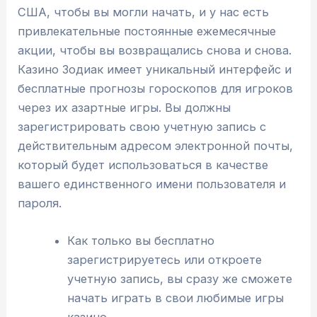
США, чтобы вы могли начать, и у нас есть
привлекательные постоянные ежемесячные
акции, чтобы вы возвращались снова и снова.
Казино Зодиак имеет уникальный интерфейс и
бесплатные прогнозы гороскопов для игроков
через их азартные игры. Вы должны
зарегистрировать свою учетную запись с
действительным адресом электронной почты,
который будет использоваться в качестве
вашего единственного имени пользователя и
пароля.
Как только вы бесплатно
зарегистрируетесь или откроете
учетную запись, вы сразу же сможете
начать играть в свои любимые игры