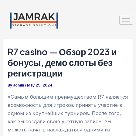
Skip
Post
to
navigation
content
R7 casino — Обзор 2023 и
бонусы, демо слоты без
регистрации
By
admin
/
May 29, 2024
»Самым большим преимуществом R7 является
возможность для игроков принять участие в
одном из крупнейших турниров. После того,
как вы создали свою учетную запись, вы
можете начать наслаждаться одними из