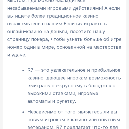
местом, где можно насладиться
незабываемыми игровыми действиями! А если
вы ищете более традиционное казино,
ознакомьтесь с нашим Если вы играете в
онлайн-казино на деньги, посетите нашу
страницу покера, чтобы узнать больше об игре
номер один в мире, основанной на мастерстве
и удаче.
R7 — это увлекательное и прибыльное
казино, дающее игрокам возможность
выиграть по-крупному в блэкджек с
высокими ставками, игровые
автоматы и рулетку.
Независимо от того, являетесь ли вы
новым игроком в казино или опытным
ветераном, R7 предлагает что-то для