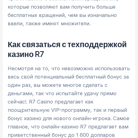
которые позволяют вам получить больше
бесплатных вращений, чем вы изначально
ввели, также имеют множители.
Как связаться с техподдержкой
казино R7
Несмотря на то, что невозможно использовать
весь свой потенциальный бесплатный бонус за
один раз, вы можете многое сделать с
деньгами, так что испытайте удачу прямо
сейчас!. R7 Casino предлагает как
поощрительную VIP-программу, так и первый
бонус казино для нового онлайн-игрока. Самое
главное, что онлайн-казино R7 предлагает вам
приветственный бонус до 1 600 долларов