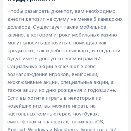
Чтобы разыграть джекпот, вам необходимо
внести депозит на сумму не менее 5 канадских
долларов. Существует также мобильное
казино, в котором игроки мобильных казино
могут вносить депозиты с помощью как
кредитных, так и дебетовых карт, и тогда они
будут иметь доступ ко всем играм R7.
Социальные акции включают в себя
вознаграждения игроков, выигрыши,
эксклюзивные акции, специальные акции, а
также акции ко дню рождения и годовщине.
Если вы хотите играть в некоторые из
новейших игр, вы можете играть на
настольных компьютерах, ноутбуках,
смартфонах и планшетах, таких как iOS,
Android, Windows и Blackberry. Более того, R7