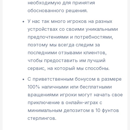
необходимую для принятия
обоснованного решения.
У нас так много игроков на разных
устройствах со своими уникальными
предпочтениями и потребностями,
поэтому мы всегда следим за
последними отзывами клиентов,
чтобы предоставить им лучший
сервис, на который мы способны.
С приветственным бонусом в размере
100% наличными или бесплатными
вращениями игроки могут начать свое
приключение в онлайн-играх с
минимальным депозитом в 10 фунтов
стерлингов.