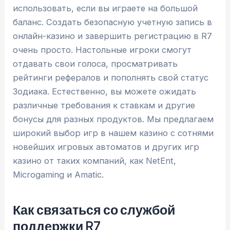
использовать, если вы играете на большой
баланс. Создать безопасную учетную запись в
онлайн-казино и завершить регистрацию в R7
очень просто. Настольные игроки смогут
отдавать свои голоса, просматривать
рейтинги рефералов и пополнять свой статус
Зодиака. Естественно, вы можете ожидать
различные требования к ставкам и другие
бонусы для разных продуктов. Мы предлагаем
широкий выбор игр в нашем казино с сотнями
новейших игровых автоматов и других игр
казино от таких компаний, как NetEnt,
Microgaming и Amatic.
Как связаться со службой
поддержки R7