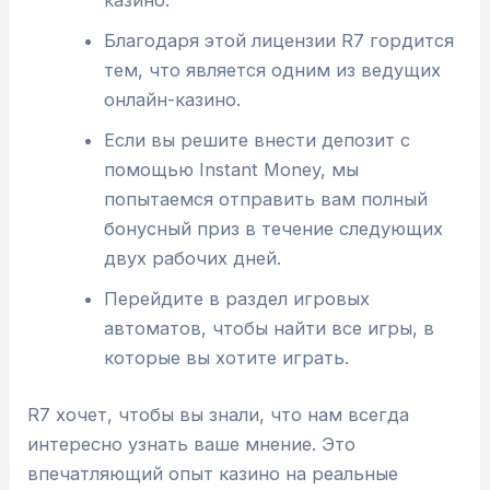
казино.
Благодаря этой лицензии R7 гордится
тем, что является одним из ведущих
онлайн-казино.
Если вы решите внести депозит с
помощью Instant Money, мы
попытаемся отправить вам полный
бонусный приз в течение следующих
двух рабочих дней.
Перейдите в раздел игровых
автоматов, чтобы найти все игры, в
которые вы хотите играть.
R7 хочет, чтобы вы знали, что нам всегда
интересно узнать ваше мнение. Это
впечатляющий опыт казино на реальные