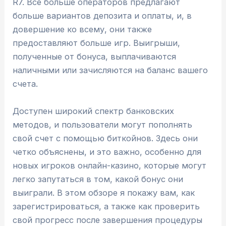
R7. Все больше операторов предлагают
больше вариантов депозита и оплаты, и, в
довершение ко всему, они также
предоставляют больше игр. Выигрыши,
полученные от бонуса, выплачиваются
наличными или зачисляются на баланс вашего
счета.
Доступен широкий спектр банковских
методов, и пользователи могут пополнять
свой счет с помощью биткойнов. Здесь они
четко объяснены, и это важно, особенно для
новых игроков онлайн-казино, которые могут
легко запутаться в том, какой бонус они
выиграли. В этом обзоре я покажу вам, как
зарегистрироваться, а также как проверить
свой прогресс после завершения процедуры