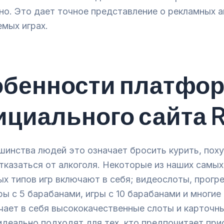
но. Это дает точное представление о рекламных а
емых играх.
обенности платфо
циального сайта 
шинства людей это означает бросить курить, поху
тказаться от алкоголя. Некоторые из наших самых
ых типов игр включают в себя; видеослоты, прогр
ры с 5 барабанами, игры с 10 барабанами и многие 
чает в себя высококачественные слоты и карточны
идеально подходят для тех, кто предпочитает при