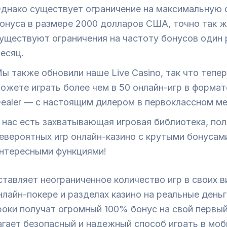
днако существует ограничение на максимальную
онуса в размере 2000 долларов США, точно так ж
уществуют ограничения на частоту бонусов один 
есяц.
ы также обновили наше Live Casino, так что тепе
ожете играть более чем в 50 онлайн-игр в формат
ealer — с настоящим дилером в первоклассном ме
 нас есть захватывающая игровая библиотека, по
евероятных игр онлайн-казино с крутыми бонусам
нтересными функциями!
тавляет неограниченное количество игр в своих в
нлайн-покере и разделах казино на реальные деньг
роки получат огромный 100% бонус на свой первый
агает безопасный и надежный способ играть в мо