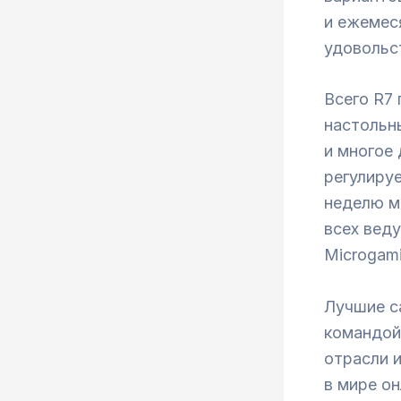
и ежемес
удовольс
Всего R7
настольн
и многое
регулиру
неделю м
всех вед
Microgami
Лучшие с
командой 
отрасли и
в мире он