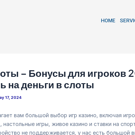
HOME
SERVI
лоты – Бонусы для игроков 
ь на деньги в слоты
ay 17, 2024
агает вам большой выбор игр казино, включая игр
 настольные игры, живое казино и ставки на спорт
ройство не поддерживается, у нас есть большой 