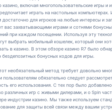
р казино, включая многопользовательские игры и 
предпочитает играть на настольных компьютерах. 
м достаточно для игроков на любые интересы и за
ет вас захватывающими играми и сотнями бонусны
ний при каждом посещении. Используя эту техно
огут выбрать мобильный кошелек, который они хот
вать в казино. В этом обзоре казино R7 было обн
о бездепозитных бонусных кодов для игры.
тот необязательный метод требует довольно мно
 и пользователям обязательно следует рассмотре
сть его использования. С тех пор было добавлено
 различных игр с живыми дилерами, и о Spin час
дере индустрии казино. Мы также используем стан
ование для защиты всей связи между вашим устр