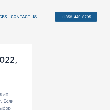
CES
CONTACT US
+1 858-449-8705
2022,
овые
. Если
выбор